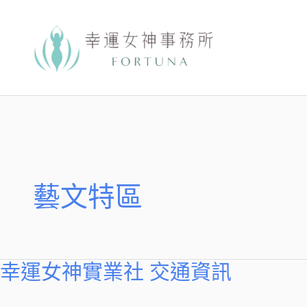
跳
至
主
要
內
容
藝文特區
幸運女神實業社 交通資訊
幸
運