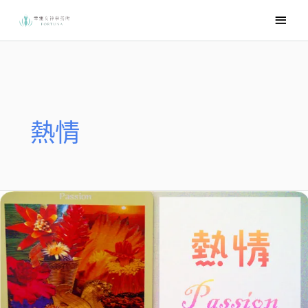
跳
主
至
要
主
選
要
內
單
容
熱情
領
航
者
塔
羅
Passion