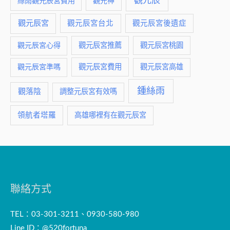
觀元辰
絲雨觀元辰宮費用
觀元神
觀元辰宮
觀元辰宮台北
觀元辰宮後遺症
觀元辰宮推薦
觀元辰宮桃園
觀元辰宮心得
觀元辰宮費用
觀元辰宮準嗎
觀元辰宮高雄
鍾絲雨
觀落陰
調整元辰宮有效嗎
領航者塔羅
高雄哪裡有在觀元辰宮
聯絡方式
TEL：03-301-3211、0930-580-980
Line ID：@520fortuna