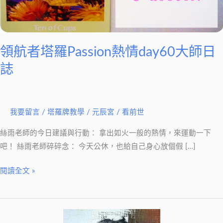
熱
情
day60
大
領航者塔羅Passion熱情day60大師日
師
誌
日
誌
我要留言
/
塔羅牌教學
/
元辰宮 / 看前世
絲雨老師的今日建議與行動： 拿出如火一般的熱情，來運動一下
吧！ 絲雨老師碎碎念： 今天公休，也給自己身心放個假 […]
閱讀全文 »