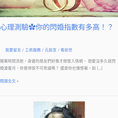
的
閃
婚
指
心理測驗✿你的閃婚指數有多高！？
數
有
多
我要留言
/
工商服務
/
元辰宮 / 看前世
高！？
隨著時間流逝，身邊的朋友們好像才剛墜入情網， 戀愛沒多久就閃
婚渡蜜月，你覺得很不可思議嗎？ 還是你也憧憬著，如 […]
閱讀全文 »