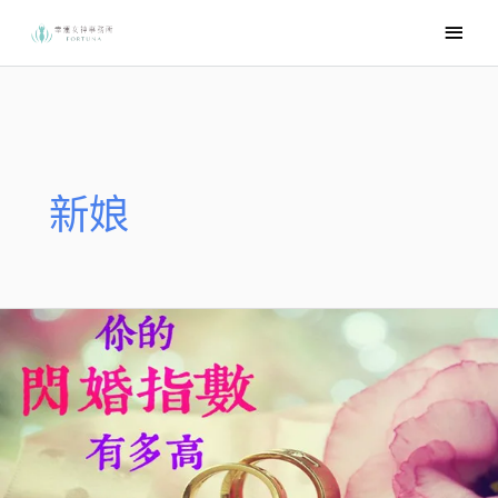
跳
主
至
要
主
選
要
內
單
容
新娘
心
理
測
驗
✿
你