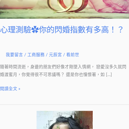
的
閃
婚
指
心理測驗✿你的閃婚指數有多高！？
數
有
多
我要留言
/
工商服務
/
元辰宮 / 看前世
高！？
隨著時間流逝，身邊的朋友們好像才剛墜入情網， 戀愛沒多久就閃
婚渡蜜月，你覺得很不可思議嗎？ 還是你也憧憬著，如 […]
閱讀全文 »