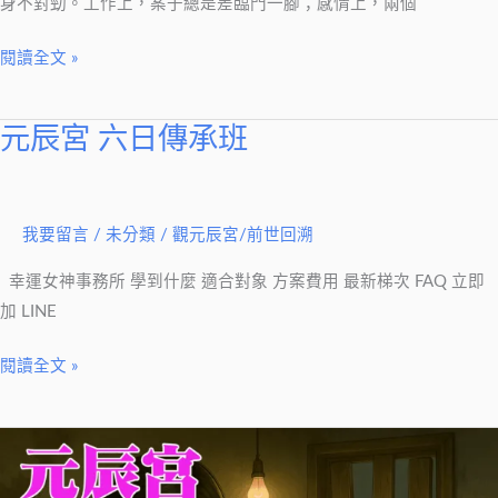
了
身不對勁。工作上，案子總是差臨門一腳；感情上，兩個
的
閱讀全文 »
訊
號
元辰宮 六日傳承班
元
辰
宮
六
我要留言
/
未分類
/
觀元辰宮/前世回溯
日
幸運女神事務所 學到什麼 適合對象 方案費用 最新梯次 FAQ 立即
傳
加 LINE
承
班
閱讀全文 »
情
緒