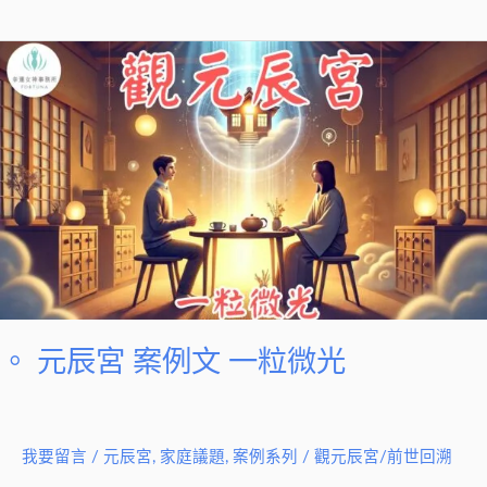
光
。
元
辰
宮
案
例
文
一
粒
微
光
。 元辰宮 案例文 一粒微光
我要留言
/
元辰宮
,
家庭議題
,
案例系列
/
觀元辰宮/前世回溯