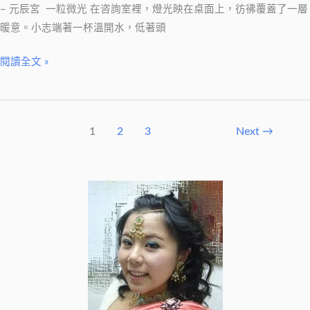
– 元辰宮 一粒微光 在咨詢室裡，燈光映在桌面上，彷彿覆蓋了一層
暖意。小志端著一杯溫開水，低著頭
閱讀全文 »
1
2
3
Next
→