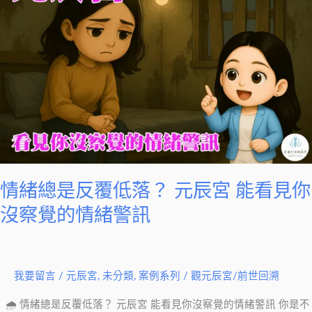
總
是
反
覆
低
落？
元
辰
宮
能
情緒總是反覆低落？ 元辰宮 能看見你
看
見
沒察覺的情緒警訊
你
沒
察
我要留言
/
元辰宮
,
未分類
,
案例系列
/
觀元辰宮/前世回溯
覺
的
🌧 情緒總是反覆低落？ 元辰宮 能看見你沒察覺的情緒警訊 你是不