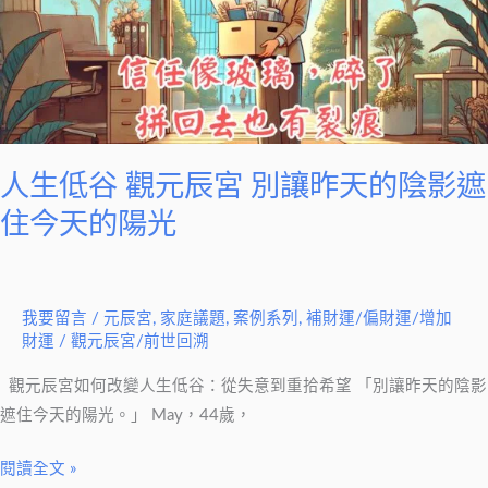
元
辰
宮
別
讓
昨
人生低谷 觀元辰宮 別讓昨天的陰影遮
天
住今天的陽光
的
陰
影
我要留言
/
元辰宮
,
家庭議題
,
案例系列
,
補財運/偏財運/增加
遮
財運
/
觀元辰宮/前世回溯
住
今
觀元辰宮如何改變人生低谷：從失意到重拾希望 「別讓昨天的陰影
天
遮住今天的陽光。」 May，44歲，
的
陽
閱讀全文 »