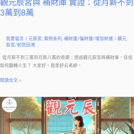
觀元辰宮與 補財庫 實證：從月薪不到
薪
不
3萬到8萬
到
3
萬
我要留言
/
元辰宮
,
案例系列
,
補財運/偏財運/增加財運
/
觀元
到
辰宮/前世回溯
8
從月薪不到三萬到月薪八萬的奇蹟：透過觀元辰宮與補財庫，佳佳
萬
如何翻轉人生？ 大家好，我是舒云老師，
閱讀全文 »
人
生
低
谷
觀