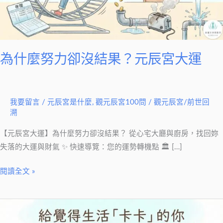
沒
結
果？
元
辰
為什麼努力卻沒結果？元辰宮大運
宮
大
運
我要留言
/
元辰宮是什麼
,
觀元辰宮100問
/
觀元辰宮/前世回
溯
【元辰宮大運】為什麼努力卻沒結果？ 從心宅大廳與廚房，找回妳
失落的大運與財氣 ✨ 快速導覽：您的運勢轉機點 🏛 […]
閱讀全文 »
生
活