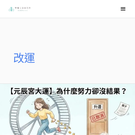
跳
主
至
要
主
選
要
內
單
容
改運
為
什
麼
努
力
卻