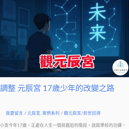
整
元
辰
宮
17
歲
少
年
的
改
變
調整 元辰宮 17歲少年的改變之路
之
路
我要留言
/
元辰宮
,
案例系列
/
觀元辰宮/前世回溯
小宣今年17歲，正處在人生一個挺尷尬的階段。說起學校的功課，