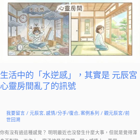
中
的
「水
逆
感」，
其
實
是
元
生活中的「水逆感」，其實是 元辰宮
辰
心靈房間亂了的訊號
宮
心
靈
我要留言
/
元辰宮
,
感情/分手/復合
,
案例系列
/
觀元辰宮/前
房
世回溯
間
亂
你有沒有過這種感覺？ 明明最近也沒發生什麼大事，但就是覺得渾