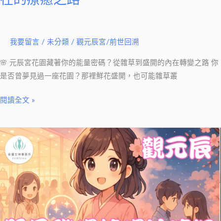
明，
內
在
我要留言
/
未分類
/
觀元辰宮/前世回溯
的
療
🌸 元辰宮花園藏著你的能量密碼？從雜草到盛開的內在轉變之路 你
癒
是否曾夢見過一座花園？那裡鮮花盛開，也可能雜草叢
之
路
閱讀全文 »
元
辰
宮：
照
見
職
場