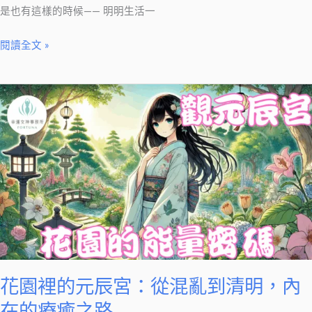
情
是也有這樣的時候—— 明明生活一
緒
閱讀全文 »
警
訊
花
園
裡
的
元
辰
宮：
從
混
亂
到
花園裡的元辰宮：從混亂到清明，內
清
在的療癒之路