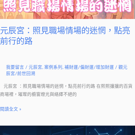
情
場
的
迷
元辰宮：照見職場情場的迷惘，點亮
惘，
前行的路
點
亮
前
我要留言
/
元辰宮
,
案例系列
,
補財運/偏財運/增加財運
/
觀元
行
辰宮/前世回溯
的
路
元辰宮 ：照見職場情場的迷惘，點亮前行的路 在熙熙攘攘的百貨
商場裡，璀璨的櫥窗燈光與絡繹不絕的
閱讀全文 »
調