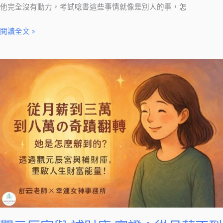
他完全沒有動力，考試唸書這些事情就像是別人的事，怎
閱讀全文 »
觀
元
辰
宮
與
補
財
庫
實
證：
從
月