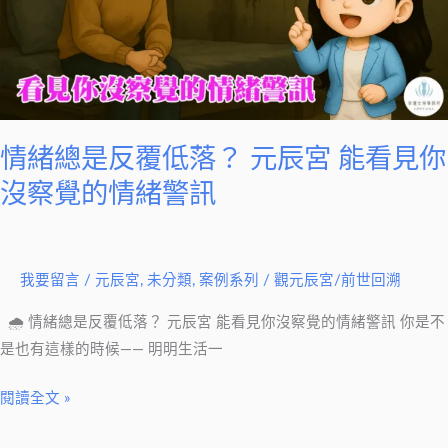
落？
元
辰
宮
能
情緒總是反覆低落？ 元辰宮 能看見你
看
見
沒察覺的情緒警訊
你
沒
察
我要留言
/
元辰宮
,
未分類
,
案例系列
/
觀元辰宮/前世回溯
覺
的
🌧 情緒總是反覆低落？ 元辰宮 能看見你沒察覺的情緒警訊 你是不
情
是也有這樣的時候—— 明明生活一
緒
閱讀全文 »
警
訊