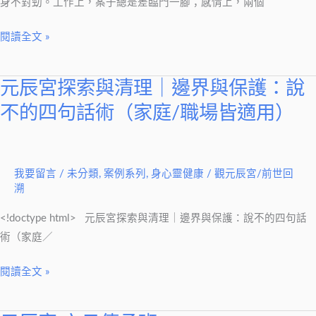
了
身不對勁。工作上，案子總是差臨門一腳；感情上，兩個
的
閱讀全文 »
訊
號
元辰宮探索與清理｜邊界與保護：說
元
辰
不的四句話術（家庭/職場皆適用）
宮
探
索
我要留言
/
未分類
,
案例系列
,
身心靈健康
/
觀元辰宮/前世回
與
溯
清
<!doctype html> 元辰宮探索與清理｜邊界與保護：說不的四句話
理
術（家庭／
｜
邊
閱讀全文 »
界
與
保