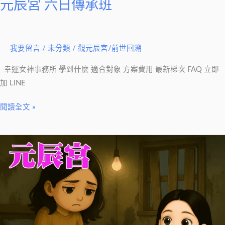
元辰宮 六日傳承班
元
護：
辰
說
宮
不
六
我要留言
/
未分類
/
觀元辰宮/前世回溯
的
日
四
幸運女神事務所 學到什麼 適合對象 方案費用 最新梯次 FAQ 立即
傳
句
加 LINE
承
話
班
術
閱讀全文 »
（家
庭/
情
職
緒
場
總
皆
是
適
反
用）
覆
低