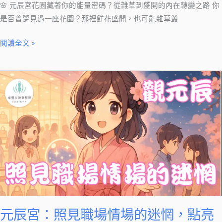
療
🌸 元辰宮花園藏著你的能量密碼？從雜草到盛開的內在轉變之路 你
癒
是否曾夢見過一座花園？那裡鮮花盛開，也可能雜草叢
之
路
閱讀全文 »
元
辰
宮：
照
見
職
場
情
場
的
迷
元辰宮：照見職場情場的迷惘，點亮