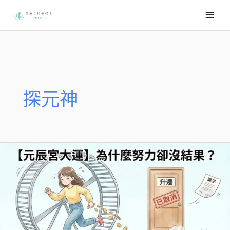
跳
主
至
要
主
選
要
內
單
容
探元神
為
什
麼
努
力
卻