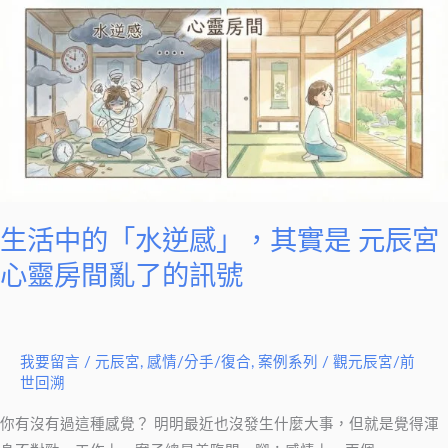
中
的
「水
逆
感」，
其
實
是
元
生活中的「水逆感」，其實是 元辰宮
辰
心靈房間亂了的訊號
宮
心
靈
我要留言
/
元辰宮
,
感情/分手/復合
,
案例系列
/
觀元辰宮/前
房
世回溯
間
亂
你有沒有過這種感覺？ 明明最近也沒發生什麼大事，但就是覺得渾