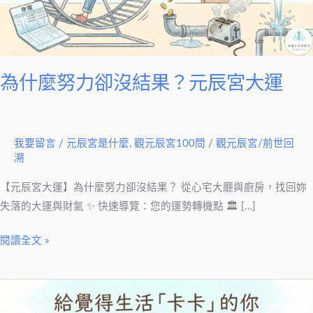
沒
結
果？
元
辰
為什麼努力卻沒結果？元辰宮大運
宮
大
運
我要留言
/
元辰宮是什麼
,
觀元辰宮100問
/
觀元辰宮/前世回
溯
【元辰宮大運】為什麼努力卻沒結果？ 從心宅大廳與廚房，找回妳
失落的大運與財氣 ✨ 快速導覽：您的運勢轉機點 🏛 […]
閱讀全文 »
生
活