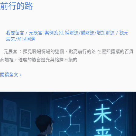
惘，
前行的路
點
亮
前
我要留言
/
元辰宮
,
案例系列
,
補財運/偏財運/增加財運
/
觀元
行
辰宮/前世回溯
的
路
元辰宮 ：照見職場情場的迷惘，點亮前行的路 在熙熙攘攘的百貨
商場裡，璀璨的櫥窗燈光與絡繹不絕的
閱讀全文 »
調
整
元
辰
宮