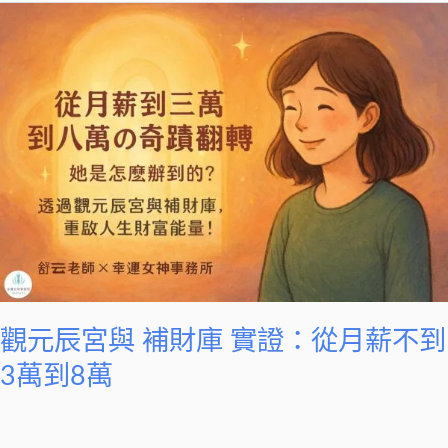
觀
元
辰
宮
與
補
財
庫
實
證：
從
月
觀元辰宮與 補財庫 實證：從月薪不到
薪
不
3萬到8萬
到
3
萬