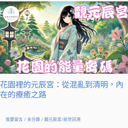
花
園
裡
的
元
辰
宮：
從
混
亂
到
花園裡的元辰宮：從混亂到清明，內
清
在的療癒之路
明，
內
在
我要留言
/
未分類
/
觀元辰宮/前世回溯
的