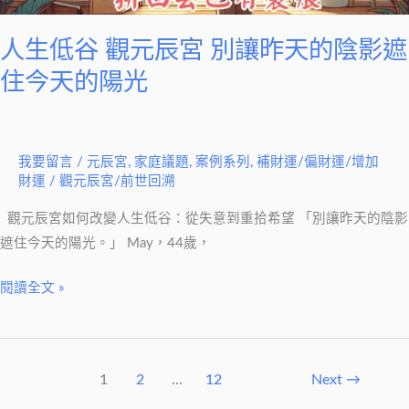
讓
昨
人生低谷 觀元辰宮 別讓昨天的陰影遮
天
住今天的陽光
的
陰
影
我要留言
/
元辰宮
,
家庭議題
,
案例系列
,
補財運/偏財運/增加
遮
財運
/
觀元辰宮/前世回溯
住
今
觀元辰宮如何改變人生低谷：從失意到重拾希望 「別讓昨天的陰影
天
遮住今天的陽光。」 May，44歲，
的
陽
閱讀全文 »
光
1
2
...
12
Next
→