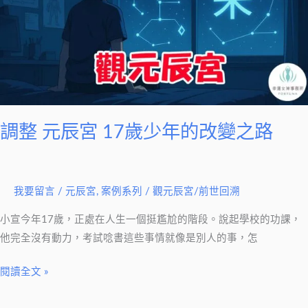
17
歲
少
年
的
改
變
調整 元辰宮 17歲少年的改變之路
之
路
我要留言
/
元辰宮
,
案例系列
/
觀元辰宮/前世回溯
小宣今年17歲，正處在人生一個挺尷尬的階段。說起學校的功課，
他完全沒有動力，考試唸書這些事情就像是別人的事，怎
閱讀全文 »