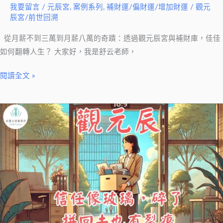
我要留言
/
元辰宮
,
案例系列
,
補財運/偏財運/增加財運
/
觀元
到
辰宮/前世回溯
8
從月薪不到三萬到月薪八萬的奇蹟：透過觀元辰宮與補財庫，佳佳
萬
如何翻轉人生？ 大家好，我是舒云老師，
閱讀全文 »
人
生
低
谷
觀
元
辰
宮
別