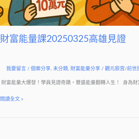
財富能量課20250325高雄見證
我要留言
/
個案分享
,
未分類
,
財富能量分享
/
觀元辰宮/前世
財富能量大爆發！學員見證奇蹟，豐盛能量翻轉人生！ 身為財富
閱讀全文 »