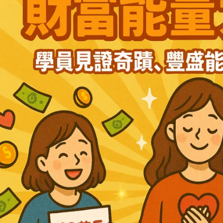
能
量
課
20250325
高
雄
見
證