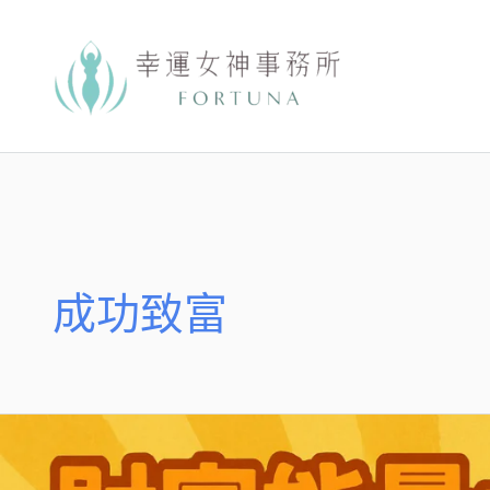
跳
至
主
要
內
容
成功致富
財
富