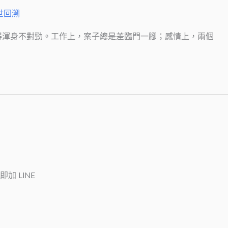
世回溯
得渾身不對勁。工作上，案子總是差臨門一腳；感情上，兩個
加 LINE