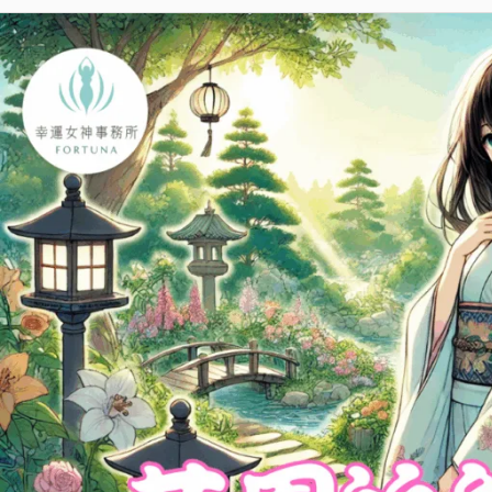
花
園
裡
的
元
辰
宮：
從
混
亂
到
清
明，
內
在