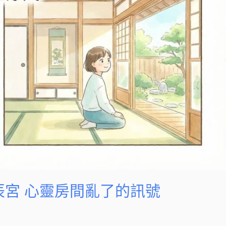
辰宮 心靈房間亂了的訊號