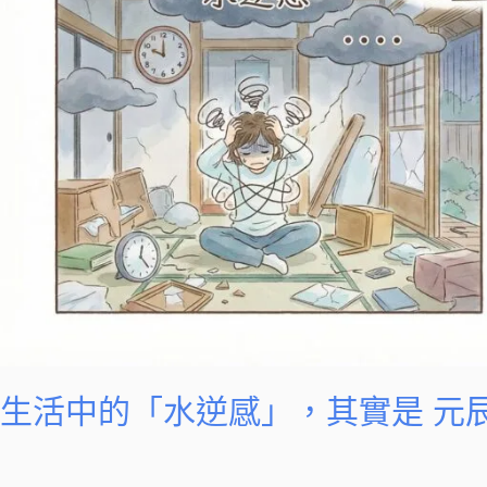
感」，
其
實
是
元
辰
宮
心
靈
房
間
亂
了
生活中的「水逆感」，其實是 元
的
訊