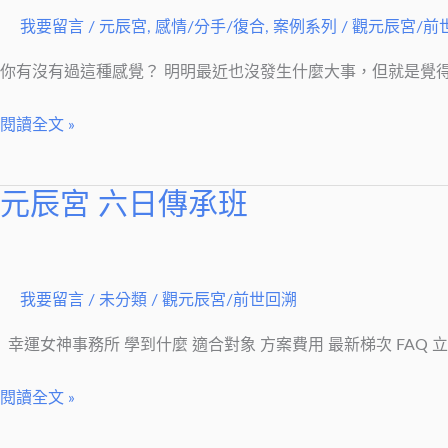
號
我要留言
/
元辰宮
,
感情/分手/復合
,
案例系列
/
觀元辰宮/前
你有沒有過這種感覺？ 明明最近也沒發生什麼大事，但就是覺
閱讀全文 »
元辰宮 六日傳承班
元
辰
宮
六
我要留言
/
未分類
/
觀元辰宮/前世回溯
日
傳
幸運女神事務所 學到什麼 適合對象 方案費用 最新梯次 FAQ 立即
承
閱讀全文 »
班