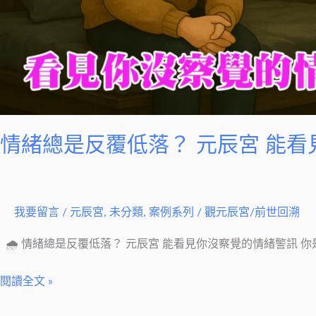
沒
察
覺
的
情
緒
警
情緒總是反覆低落？ 元辰宮 能
訊
我要留言
/
元辰宮
,
未分類
,
案例系列
/
觀元辰宮/前世回溯
🌧 情緒總是反覆低落？ 元辰宮 能看見你沒察覺的情緒警訊 
閱讀全文 »