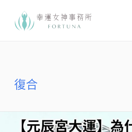
跳
至
主
要
內
容
復合
為
什