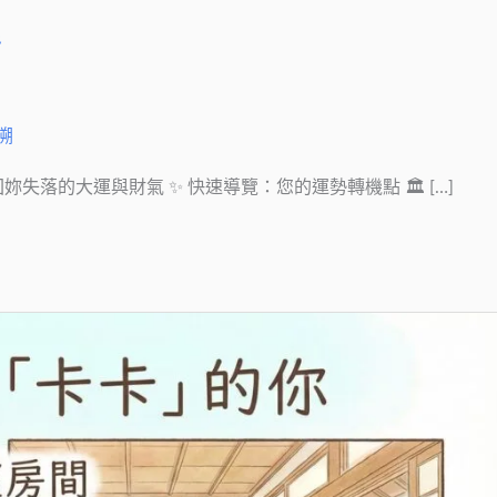
運
溯
落的大運與財氣 ✨ 快速導覽：您的運勢轉機點 🏛 […]