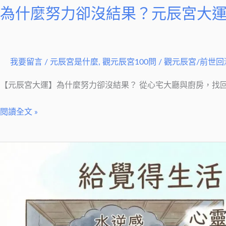
為什麼努力卻沒結果？元辰宮大
我要留言
/
元辰宮是什麼
,
觀元辰宮100問
/
觀元辰宮/前世回
【元辰宮大運】為什麼努力卻沒結果？ 從心宅大廳與廚房，找回妳失
閱讀全文 »
生
活
中
的
「水
逆