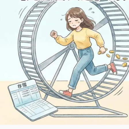
麼
努
力
卻
沒
結
果？
元
辰
宮
大
運