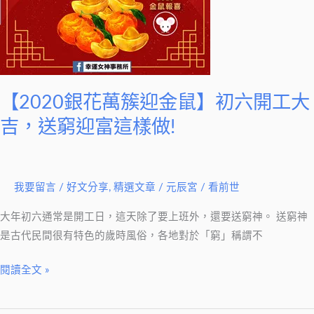
鼠】
初
六
開
工
【2020銀花萬簇迎金鼠】初六開工大
大
吉，
吉，送窮迎富這樣做!
送
窮
迎
我要留言
/
好文分享
,
精選文章
/
元辰宮 / 看前世
富
這
大年初六通常是開工日，這天除了要上班外，還要送窮神。 送窮神
樣
是古代民間很有特色的歲時風俗，各地對於「窮」稱謂不
做!
閱讀全文 »