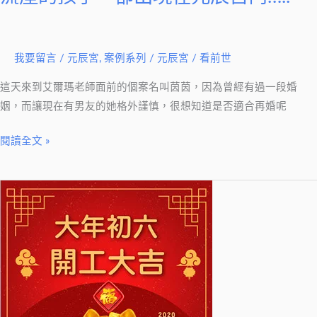
我要留言
/
元辰宮
,
案例系列
/
元辰宮 / 看前世
這天來到艾爾瑪老師面前的個案名叫茵茵，因為曾經有過一段婚
姻，而讓現在有男友的她格外謹慎，很想知道是否適合再婚呢
閱讀全文 »
【2020
銀
花
萬
簇
迎
金