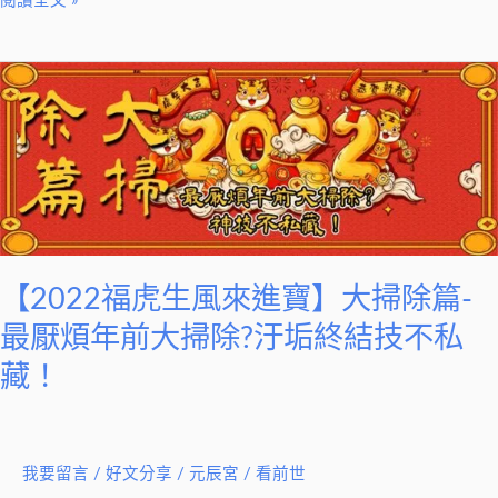
閱讀全文 »
【2022
福
虎
生
風
來
進
寶】
【2022福虎生風來進寶】大掃除篇-
大
最厭煩年前大掃除?汙垢終結技不私
掃
藏！
除
篇-
最
厭
我要留言
/
好文分享
/
元辰宮 / 看前世
煩