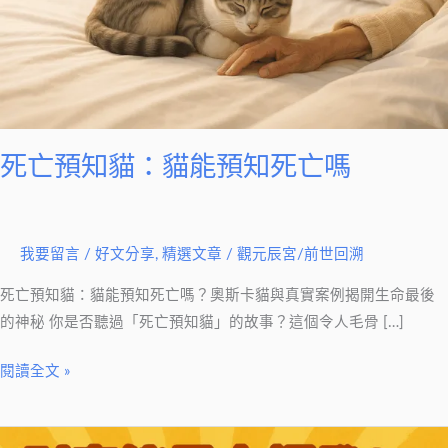
能
預
知
死
亡
嗎
死亡預知貓：貓能預知死亡嗎
我要留言
/
好文分享
,
精選文章
/
觀元辰宮/前世回溯
死亡預知貓：貓能預知死亡嗎？奧斯卡貓與真實案例揭開生命最後
的神秘 你是否聽過「死亡預知貓」的故事？這個令人毛骨 […]
閱讀全文 »
財