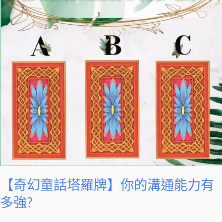
塔
羅
牌】
你
的
溝
通
能
力
有
多
強?
【奇幻童話塔羅牌】你的溝通能力有
多強?