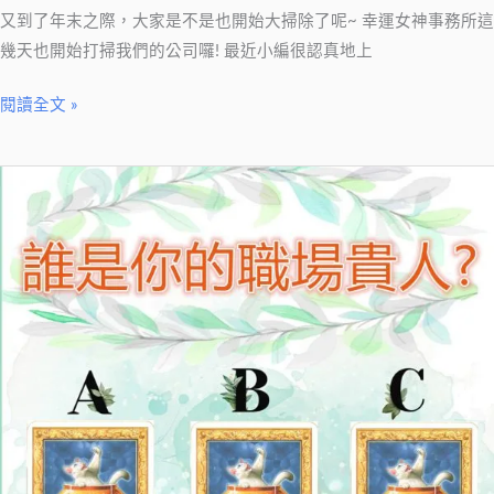
又到了年末之際，大家是不是也開始大掃除了呢~ 幸運女神事務所這
年
幾天也開始打掃我們的公司囉! 最近小編很認真地上
前
大
閱讀全文 »
掃
除?
汙
【白
垢
貓
終
塔
結
羅
技
測
不
驗】
私
誰
藏！
是
你
的
職