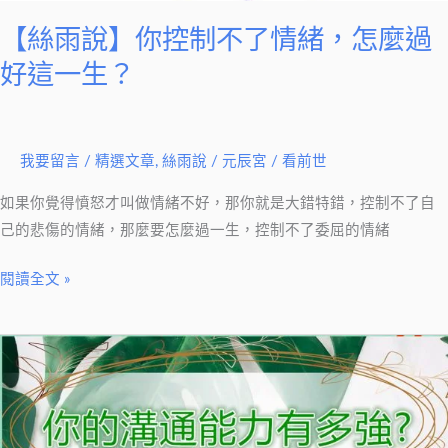
【絲雨說】你控制不了情緒，怎麼過
好這一生？
我要留言
/
精選文章
,
絲雨說
/
元辰宮 / 看前世
如果你覺得憤怒才叫做情緒不好，那你就是大錯特錯，控制不了自
己的悲傷的情緒，那麼要怎麼過一生，控制不了委屈的情緒
閱讀全文 »
【奇
幻
童
話