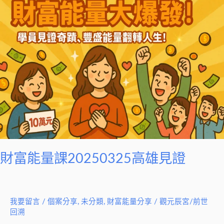
富
能
量
課
20250325
高
雄
見
證
財富能量課20250325高雄見證
我要留言
/
個案分享
,
未分類
,
財富能量分享
/
觀元辰宮/前世
回溯