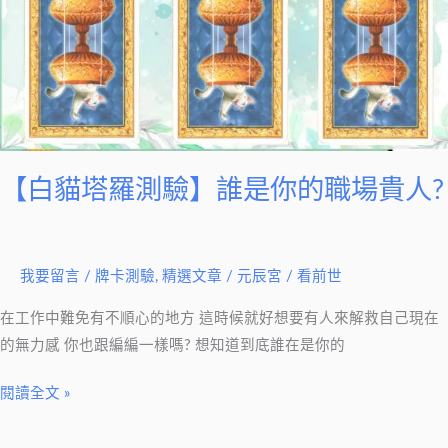
場
貴
人?
【白貓塔羅測驗】誰是你的職場貴人?
我要留言
/
牌卡測驗
,
精選文章
/
元辰宮 / 看前世
在工作中難免有不順心的地方 這時候就好想要有人來解救自己現在
的無力感 你也跟編編一樣嗎? 想知道到底誰在是你的
閱讀全文 »