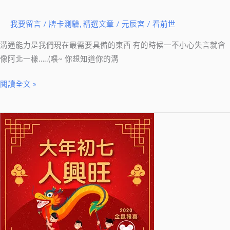
我要留言
/
牌卡測驗
,
精選文章
/
元辰宮 / 看前世
溝通能力是我們現在最需要具備的東西 有的時候一不小心失言就會
像阿北一樣…..(喂~ 你想知道你的溝
閱讀全文 »
【2020
銀
花
萬
簇
迎
金
鼠】