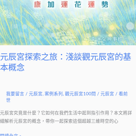
辰
宮
的
基
本
概
念
元辰宮探索之旅：淺談觀元辰宮的基
本概念
我要留言
/
元辰宮
,
案例系列
,
觀元辰宮100問
/
元辰宮 / 看前
世
元辰宮究竟是什麼？它如何在我們生活中起到指引作用？本文將詳
細解析元辰宮的概念，帶你一起探索這個超越三維時空的心