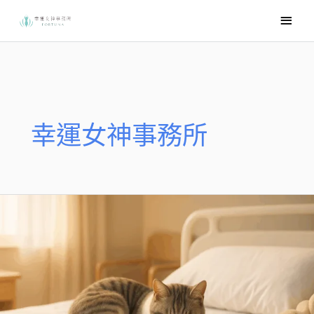
跳
主
至
要
主
選
要
內
單
容
幸運女神事務所
死
亡
預
知
貓：
貓