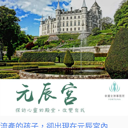
的
孩
子，
卻
出
現
在
元
辰
宮
內…..
流產的孩子，卻出現在元辰宮內…..