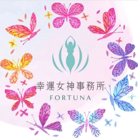
【絲
雨
說】
你
控
制
不
了
情
緒，
怎
麼
過
好
這
一
生？