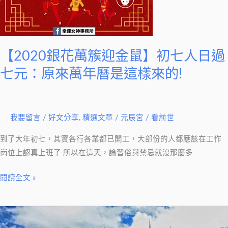
初
七
人
日
【2020銀花萬簇迎金鼠】初七人日過
過
七
七元：原來萬年曆是這樣來的!
元：
原
來
我要留言
/
好文分享
,
精選文章
/
元辰宮 / 看前世
萬
年
到了大年初七，其實各行各業都已開工，大部份的人都應該在工作
曆
崗位上認真上班了 所以在這天，論習俗與禁忌就沒那麼多
是
閱讀全文 »
這
樣
來
流
的!
產