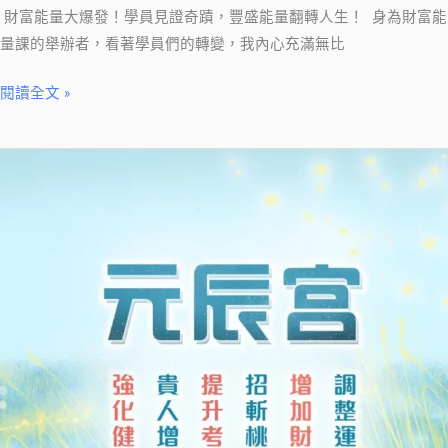
財富能量大爆發！學員見證奇蹟，豐盛能量翻轉人生！ 身為財富能
量課的舉辦者，看著學員們的轉變，我內心充滿無比
閱讀全文 »
元
辰
宮
探
索
之
旅：
淺
談
觀
元