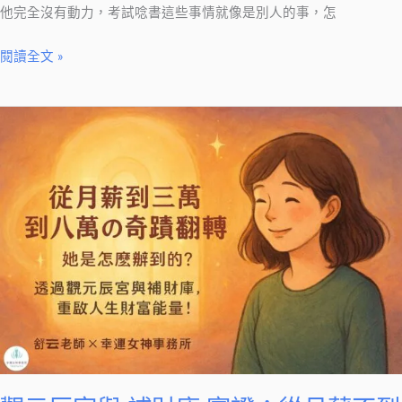
他完全沒有動力，考試唸書這些事情就像是別人的事，怎
閱讀全文 »
觀
元
辰
宮
與
補
財
庫
實
證：
從
月