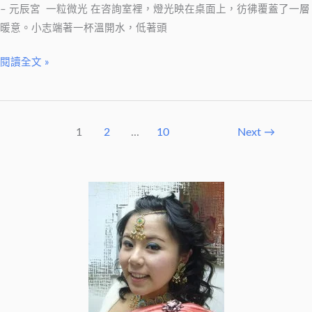
– 元辰宮 一粒微光 在咨詢室裡，燈光映在桌面上，彷彿覆蓋了一層
暖意。小志端著一杯溫開水，低著頭
閱讀全文 »
1
2
...
10
Next
→