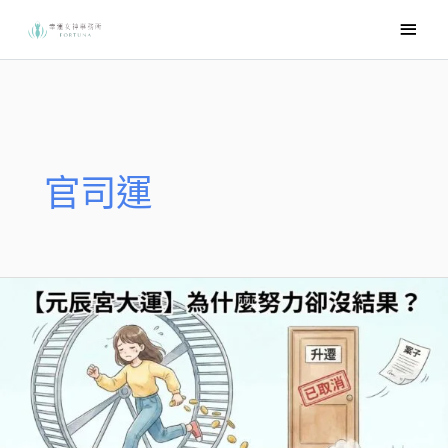
跳
主
至
要
主
選
要
內
單
容
官司運
為
什
麼
努
力
卻