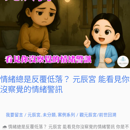
總
是
反
覆
低
落？
元
辰
宮
能
情緒總是反覆低落？ 元辰宮 能看見你
看
見
沒察覺的情緒警訊
你
沒
察
我要留言
/
元辰宮
,
未分類
,
案例系列
/
觀元辰宮/前世回溯
覺
的
🌧 情緒總是反覆低落？ 元辰宮 能看見你沒察覺的情緒警訊 你是不