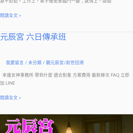
了
身不對勁。工作上，案子總是差臨門一腳；感情上，兩個
的
閱讀全文 »
訊
號
元辰宮 六日傳承班
元
辰
宮
六
我要留言
/
未分類
/
觀元辰宮/前世回溯
日
幸運女神事務所 學到什麼 適合對象 方案費用 最新梯次 FAQ 立即
傳
加 LINE
承
班
閱讀全文 »
情
緒