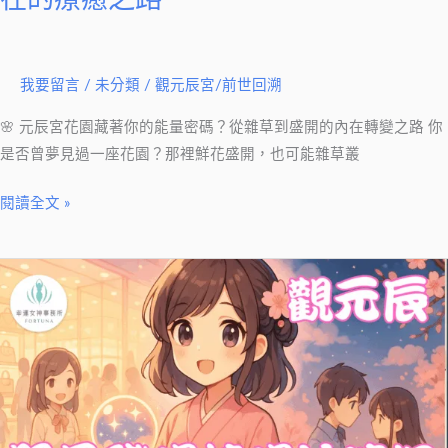
明，
內
在
我要留言
/
未分類
/
觀元辰宮/前世回溯
的
療
🌸 元辰宮花園藏著你的能量密碼？從雜草到盛開的內在轉變之路 你
癒
是否曾夢見過一座花園？那裡鮮花盛開，也可能雜草叢
之
路
閱讀全文 »
元
辰
宮：
照
見
職
場