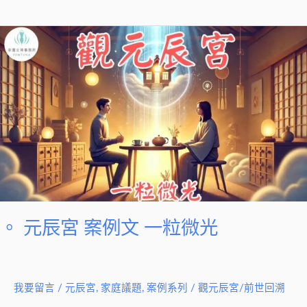
光
。
元
辰
宮
案
例
文
一
粒
微
光
。 元辰宮 案例文 一粒微光
我要留言
/
元辰宮
,
家庭議題
,
案例系列
/
觀元辰宮/前世回溯