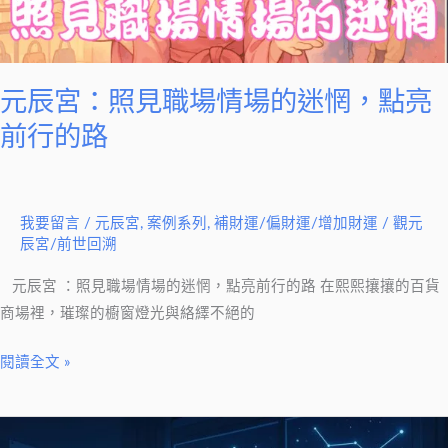
情
場
的
迷
元辰宮：照見職場情場的迷惘，點亮
惘，
前行的路
點
亮
前
我要留言
/
元辰宮
,
案例系列
,
補財運/偏財運/增加財運
/
觀元
行
辰宮/前世回溯
的
路
元辰宮 ：照見職場情場的迷惘，點亮前行的路 在熙熙攘攘的百貨
商場裡，璀璨的櫥窗燈光與絡繹不絕的
閱讀全文 »
調