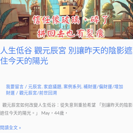
元
辰
宮
別
讓
昨
人生低谷 觀元辰宮 別讓昨天的陰影遮
天
住今天的陽光
的
陰
影
我要留言
/
元辰宮
,
家庭議題
,
案例系列
,
補財運/偏財運/增加
遮
財運
/
觀元辰宮/前世回溯
住
今
觀元辰宮如何改變人生低谷：從失意到重拾希望 「別讓昨天的陰影
天
遮住今天的陽光。」 May，44歲，
的
陽
閱讀全文 »