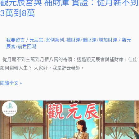
觀元辰宮與 補財庫 實證：從月薪不到
薪
不
3萬到8萬
到
3
萬
我要留言
/
元辰宮
,
案例系列
,
補財運/偏財運/增加財運
/
觀元
到
辰宮/前世回溯
8
從月薪不到三萬到月薪八萬的奇蹟：透過觀元辰宮與補財庫，佳佳
萬
如何翻轉人生？ 大家好，我是舒云老師，
閱讀全文 »
人
生
低
谷
觀