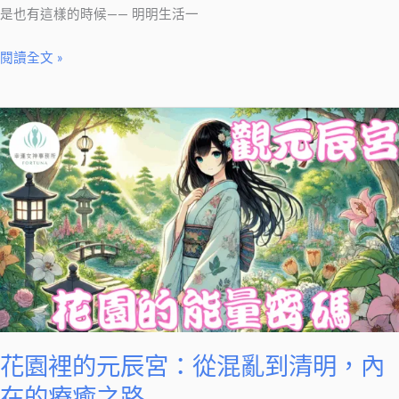
情
是也有這樣的時候—— 明明生活一
緒
閱讀全文 »
警
訊
花
園
裡
的
元
辰
宮：
從
混
亂
到
花園裡的元辰宮：從混亂到清明，內
清
在的療癒之路