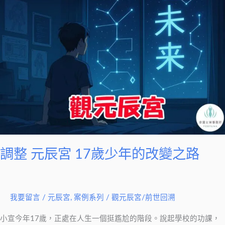
整
元
辰
宮
17
歲
少
年
的
改
變
調整 元辰宮 17歲少年的改變之路
之
路
我要留言
/
元辰宮
,
案例系列
/
觀元辰宮/前世回溯
小宣今年17歲，正處在人生一個挺尷尬的階段。說起學校的功課，