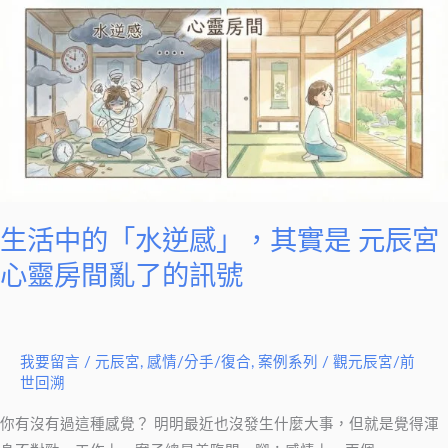
中
的
「水
逆
感」，
其
實
是
元
生活中的「水逆感」，其實是 元辰宮
辰
心靈房間亂了的訊號
宮
心
靈
我要留言
/
元辰宮
,
感情/分手/復合
,
案例系列
/
觀元辰宮/前
房
世回溯
間
亂
你有沒有過這種感覺？ 明明最近也沒發生什麼大事，但就是覺得渾