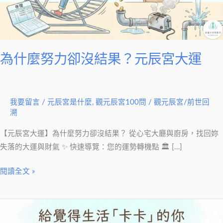
沒
結
果？
元
辰
為什麼努力卻沒結果？元辰宮大運
宮
大
運
我要留言
/
元辰宮是什麼
,
觀元辰宮100問
/
觀元辰宮/前世回
溯
【元辰宮大運】為什麼努力卻沒結果？ 從心宅大廳與廚房，找回妳
失落的大運與財氣 ✨ 快速導覽：您的運勢轉機點 🏛 […]
閱讀全文 »
生
活