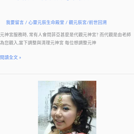
靈
十
代
二
觀
屆）
我要留言
/
心靈元辰生命殿堂
/
觀元辰宮/前世回溯
元
元神宮服務時, 常有人會問菲亞甚麼是代觀元神宮? 而代觀是由老師
神
為您觀入,當下調整與清理元神宮 每位想調整元神
宮
分
閱讀全文 »
享
回
饋