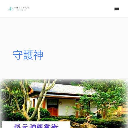
跳
主
至
要
主
選
要
內
單
容
守護神
觀
元
辰
與
觀
落