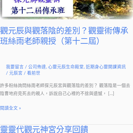
陰
的
差
別？
觀元辰與觀落陰的差別？觀靈術傳承
觀
班絲雨老師親授（第十二屆）
靈
術
傳
承
我要留言
/
公司佈達
,
心靈元辰生命殿堂
,
近期身心靈開課資訊
/
元辰宮 / 看前世
班
絲
許多粉絲詢問絲雨老師探元辰宮與觀落陰的差別？ 觀落陰是一個去
雨
陰曹地府見死去的親人，訴說自己心裡的不捨與遺憾， […]
老
師
閱讀全文 »
親
授
靈靈代觀元神宮分享回饋
靈
（第