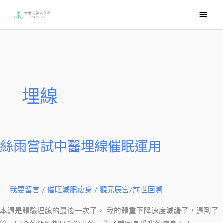
跳
主
至
要
主
選
要
內
單
容
埋線
絲雨嘗試中醫埋線催眠運用
絲
雨
嘗
試
我要留言
/
催眠減肥瘦身
/
觀元辰宮/前世回溯
中
本週是體驗埋線的最後一次了， 我的體重下降速度減緩了，遇到了
醫