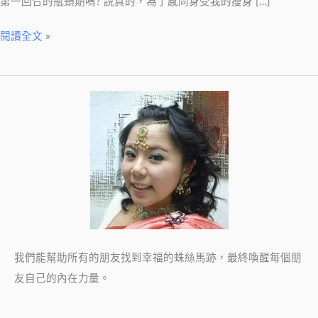
第一回合的瓶頸期嗎? 說真的，為了感同身受我的瘦身 […]
埋
線
閱讀全文 »
催
眠
運
用
我們能幫助所有的朋友找到幸福的蛛絲馬跡，最終喚醒每個朋
友自己的內在力量。