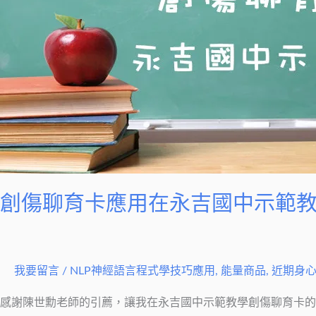
聊
育
卡
應
用
在
永
吉
國
中
創傷聊育卡應用在永吉國中示範
示
範
教
學
我要留言
/
NLP神經語言程式學技巧應用
,
能量商品
,
近期身
感謝陳世勳老師的引薦，讓我在永吉國中示範教學創傷聊育卡的應用