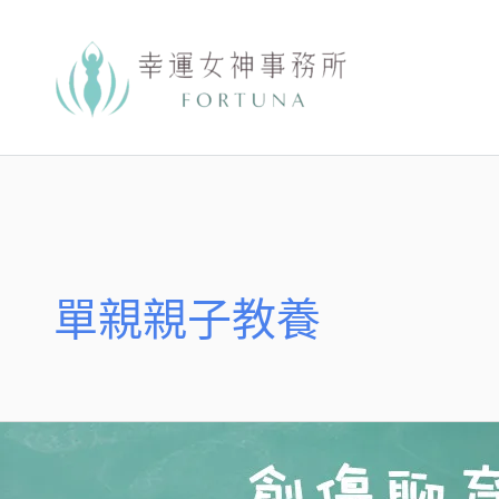
跳
至
主
要
內
容
單親親子教養
創
傷