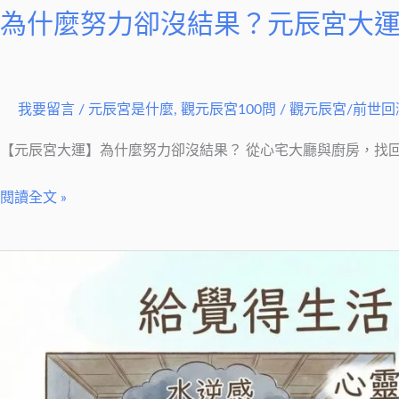
為什麼努力卻沒結果？元辰宮大
我要留言
/
元辰宮是什麼
,
觀元辰宮100問
/
觀元辰宮/前世回
【元辰宮大運】為什麼努力卻沒結果？ 從心宅大廳與廚房，找回妳失
閱讀全文 »
生
活
中
的
「水
逆