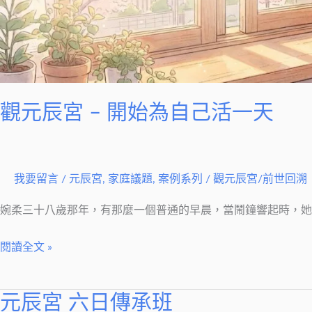
己
活
一
天
觀元辰宮 – 開始為自己活一天
我要留言
/
元辰宮
,
家庭議題
,
案例系列
/
觀元辰宮/前世回溯
婉柔三十八歲那年，有那麼一個普通的早晨，當鬧鐘響起時，她
閱讀全文 »
元辰宮 六日傳承班
元