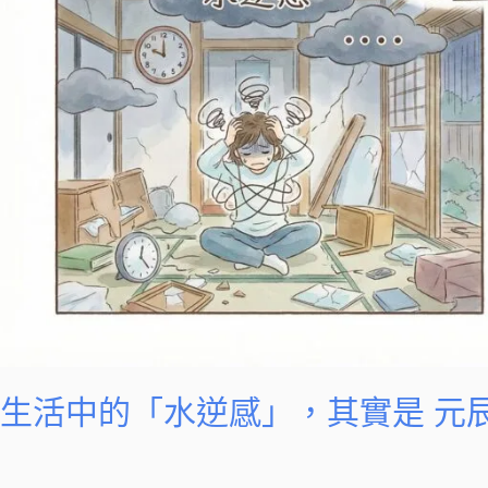
感」，
其
實
是
元
辰
宮
心
靈
房
間
亂
了
生活中的「水逆感」，其實是 元
的
訊