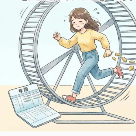
麼
努
力
卻
沒
結
果？
元
辰
宮
大
運