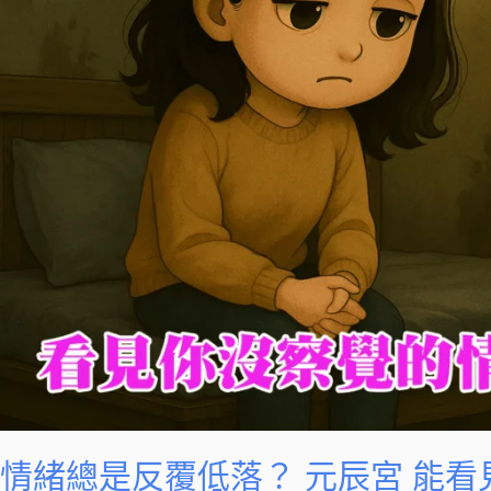
落？
元
辰
宮
能
看
見
你
沒
察
覺
的
情
緒
警
情緒總是反覆低落？ 元辰宮 能
訊