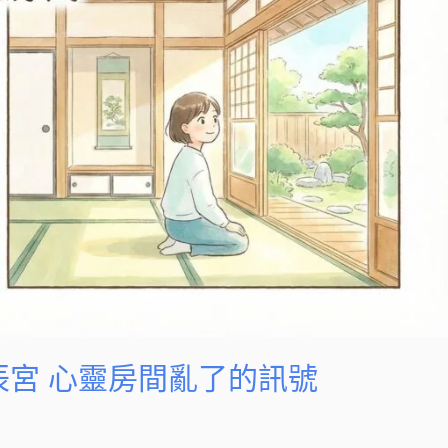
辰宮 心靈房間亂了的訊號