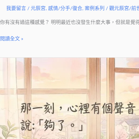
號
我要留言
/
元辰宮
,
感情/分手/復合
,
案例系列
/
觀元辰宮/前
你有沒有過這種感覺？ 明明最近也沒發生什麼大事，但就是覺
閱讀全文 »
觀
元
辰
宮
–
開
始
為
自