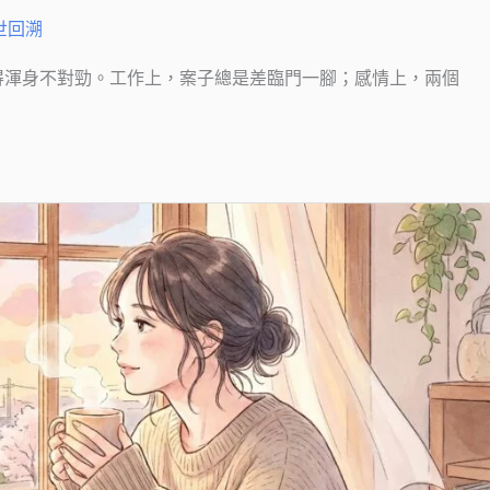
世回溯
得渾身不對勁。工作上，案子總是差臨門一腳；感情上，兩個