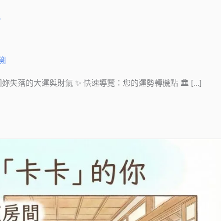
運
溯
落的大運與財氣 ✨ 快速導覽：您的運勢轉機點 🏛 […]