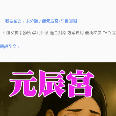
辰
宮
六
我要留言
/
未分類
/
觀元辰宮/前世回溯
日
傳
幸運女神事務所 學到什麼 適合對象 方案費用 最新梯次 FAQ 立即
承
閱讀全文 »
班
情
緒
總
是
反
覆
低