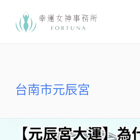
跳
至
主
要
內
容
台南市元辰宮
為
什