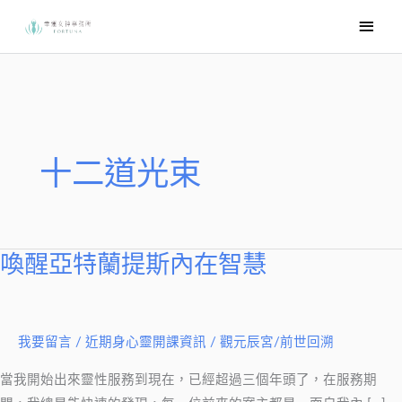
跳
主
至
要
主
選
要
內
單
容
十二道光束
喚醒亞特蘭提斯內在智慧
喚
醒
亞
特
我要留言
/
近期身心靈開課資訊
/
觀元辰宮/前世回溯
蘭
當我開始出來靈性服務到現在，已經超過三個年頭了，在服務期
提