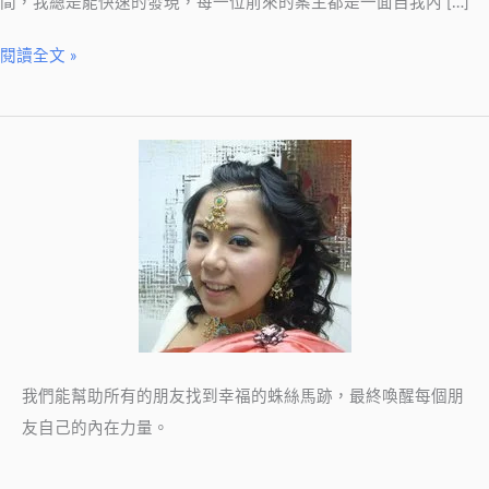
間，我總是能快速的發現，每一位前來的案主都是一面自我內 […]
斯
內
閱讀全文 »
在
智
慧
我們能幫助所有的朋友找到幸福的蛛絲馬跡，最終喚醒每個朋
友自己的內在力量。