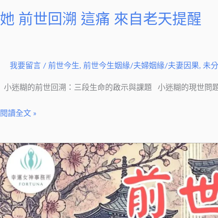
她 前世回溯 這痛 來自老天提醒
我要留言
/
前世今生
,
前世今生姻緣/夫婦姻緣/夫妻因果
,
未
小迷糊的前世回溯：三段生命的啟示與課題 小迷糊的現世問題 小
閱讀全文 »
前
世
回
溯
解