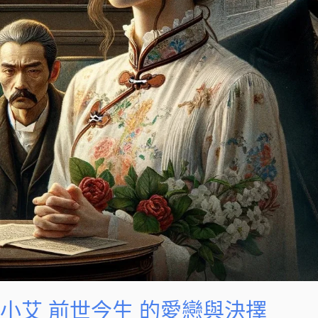
擇
小艾 前世今生 的愛戀與決擇