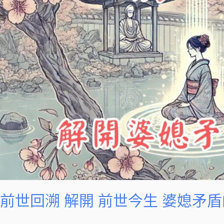
開
前
世
今
生
婆
媳
矛
盾
的
三
世
糾
葛
前世回溯 解開 前世今生 婆媳矛