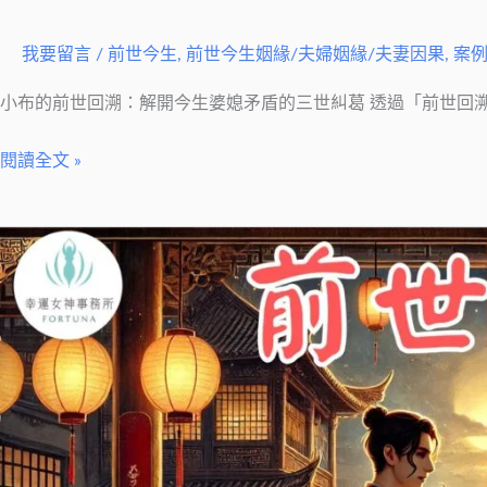
我要留言
/
前世今生
,
前世今生姻緣/夫婦姻緣/夫妻因果
,
案
小布的前世回溯：解開今生婆媳矛盾的三世糾葛 透過「前世回溯
閱讀全文 »
前
世
今
生
愛
情
糾
葛