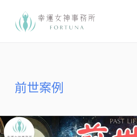
跳
至
主
要
內
容
前世案例
她
前