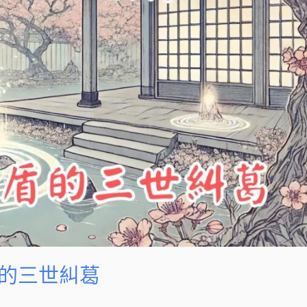
盾的三世糾葛