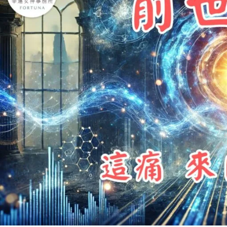
世
回
溯
這
痛
來
自
老
天
提
醒