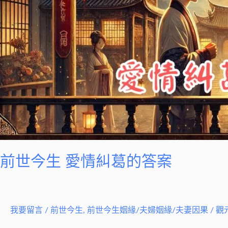
的
答
案
前世今生 愛情糾葛的答案
我要留言
/
前世今生
,
前世今生姻緣/夫婦姻緣/夫妻因果
/
觀