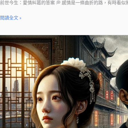
前世今生：愛情糾葛的答案 💭 感情是一條曲折的路，有時看
閱讀全文 »
小
艾
前
世
今
生
的
愛
戀
與
決