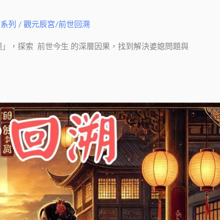
例系列
/
觀元辰宮/前世回溯
」，探索 前世今生 的深層因果，找到解決婆媳問題與