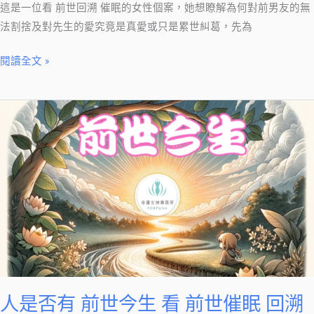
這是一位看 前世回溯 催眠的女性個案，她想瞭解為何對前男友的無
法割捨及對先生的愛究竟是真愛或只是累世糾葛，先為
閱讀全文 »
人
是
否
有
前
世
今
生
看
前
世
人是否有 前世今生 看 前世催眠 回溯