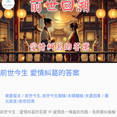
世
今
生
愛
情
糾
葛
的
答
案
前世今生 愛情糾葛的答案
我要留言
/
前世今生
,
前世今生姻緣/夫婦姻緣/夫妻因果
/
觀
元辰宮/前世回溯
前世今生：愛情糾葛的答案 💭 感情是一條曲折的路，有時看似無解