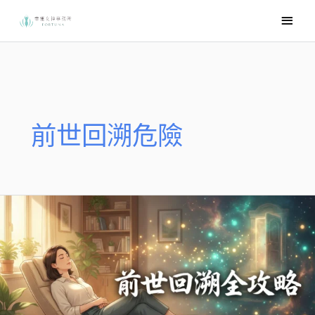
跳
主
至
要
主
選
要
內
單
容
前世回溯危險
2.
前
世
回
溯
催