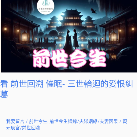
前
世
回
溯
催
眠-
三
世
輪
迴
看 前世回溯 催眠- 三世輪迴的愛恨糾
的
葛
愛
恨
糾
我要留言
/
前世今生
,
前世今生姻緣/夫婦姻緣/夫妻因果
/
觀
葛
元辰宮/前世回溯