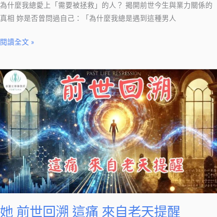
救」
為什麼我總愛上「需要被拯救」的人？ 揭開前世今生與業力關係的
的
真相 妳是否曾問過自己：「為什麼我總是遇到這種男人
人？
閱讀全文 »
她
前
世
回
溯
這
痛
來
自
老
天
她 前世回溯 這痛 來自老天提醒