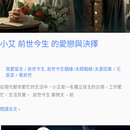
小艾 前世今生 的愛戀與決擇
我要留言
/
前世今生
,
前世今生姻緣/夫婦姻緣/夫妻因果
/
元
辰宮 / 看前世
在現代都市繁忙的生活中，小艾是一名獨立自主的白領，工作繁
忙，生活充實。 前世今生 案例文 – 前
閱讀全文 »
看