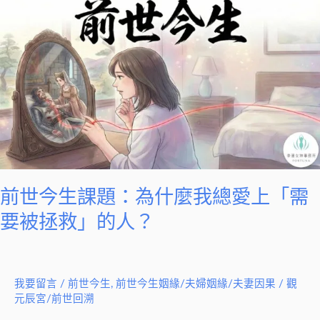
世
今
生
課
題：
為
什
麼
我
總
前世今生課題：為什麼我總愛上「需
愛
要被拯救」的人？
上
「需
要
我要留言
/
前世今生
,
前世今生姻緣/夫婦姻緣/夫妻因果
/
觀
被
元辰宮/前世回溯
拯