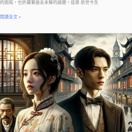
的困局，也許藏著過去未解的謎題。這是 前世今生
閱讀全文 »
小
艾
前
世
今
生
的
愛
戀
與
決
擇