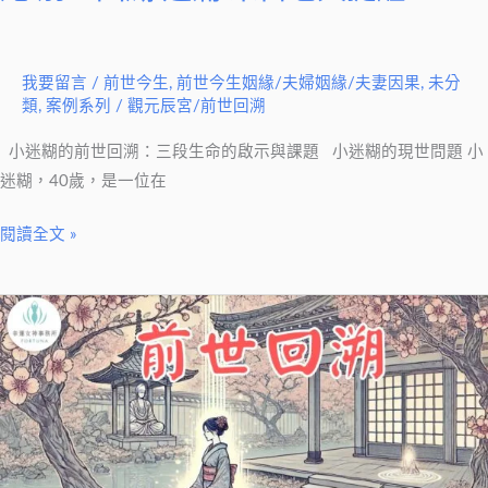
提
醒
我要留言
/
前世今生
,
前世今生姻緣/夫婦姻緣/夫妻因果
,
未分
類
,
案例系列
/
觀元辰宮/前世回溯
小迷糊的前世回溯：三段生命的啟示與課題 小迷糊的現世問題 小
迷糊，40歲，是一位在
閱讀全文 »
前
世
回
溯
解
開
前