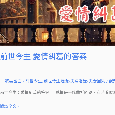
前世今生 愛情糾葛的答案
我要留言
/
前世今生
,
前世今生姻緣/夫婦姻緣/夫妻因果
/
觀
前世今生：愛情糾葛的答案 💭 感情是一條曲折的路，有時看
閱讀全文 »