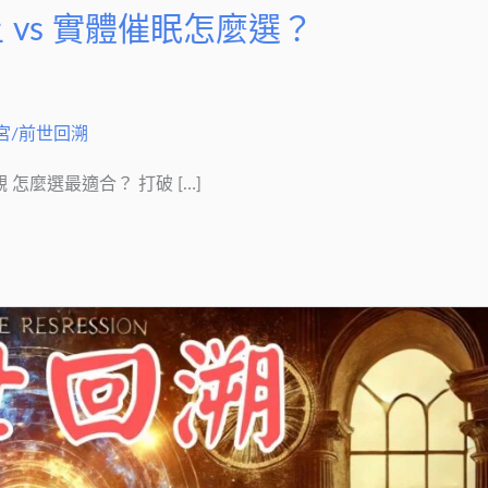
 vs 實體催眠怎麼選？
宮/前世回溯
 代觀 怎麼選最適合？ 打破 […]