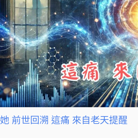
痛
來
自
老
天
提
醒
她 前世回溯 這痛 來自老天提醒