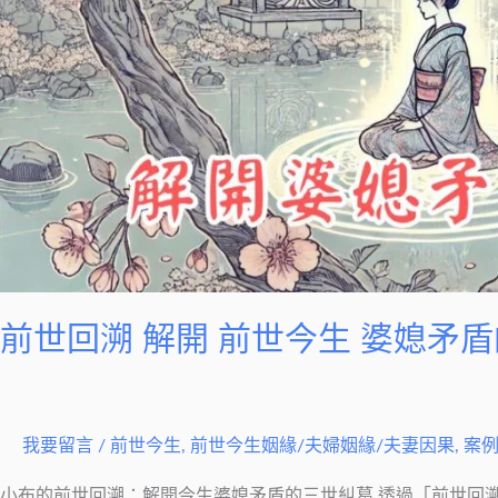
生
婆
媳
矛
盾
的
三
世
糾
葛
前世回溯 解開 前世今生 婆媳矛
我要留言
/
前世今生
,
前世今生姻緣/夫婦姻緣/夫妻因果
,
案
小布的前世回溯：解開今生婆媳矛盾的三世糾葛 透過「前世回溯