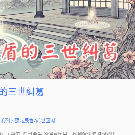
盾的三世糾葛
例系列
/
觀元辰宮/前世回溯
」，探索 前世今生 的深層因果，找到解決婆媳問題與