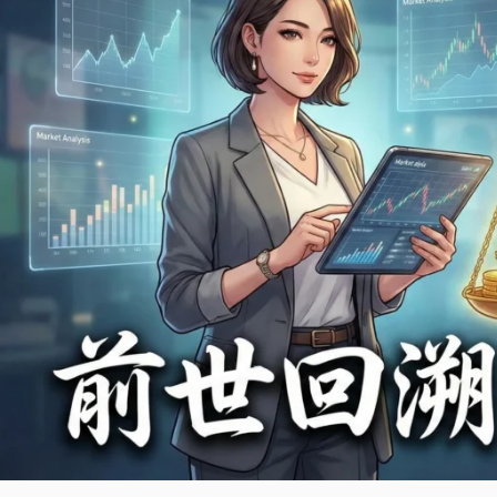
世
回
溯
費
用
與
服
務
指
南：
線
上
vs
實
體
催