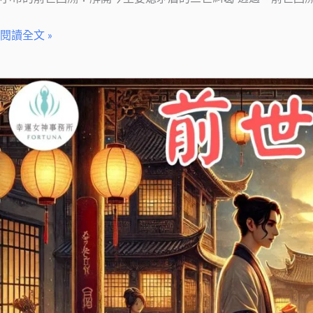
閱讀全文 »
前
世
今
生
愛
情
糾
葛
的
答
案