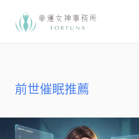
跳
至
主
要
內
容
前世催眠推薦
5.
前