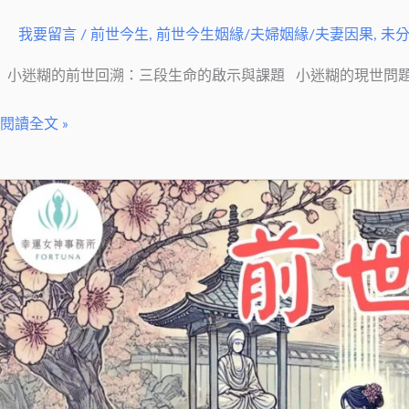
我要留言
/
前世今生
,
前世今生姻緣/夫婦姻緣/夫妻因果
,
未
小迷糊的前世回溯：三段生命的啟示與課題 小迷糊的現世問題
閱讀全文 »
前
世
回
溯
解
開
前
世
今