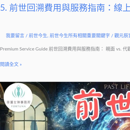
眠
5. 前世回溯費用與服務指南：線上
怎
麼
選？
我要留言
/
前世今生
,
前世今生所有相關重要關鍵字
/
觀元辰
Premium Service Guide 前世回溯費用與服務指南： 親面 vs.
閱讀全文 »
她
前
世
回
溯
這