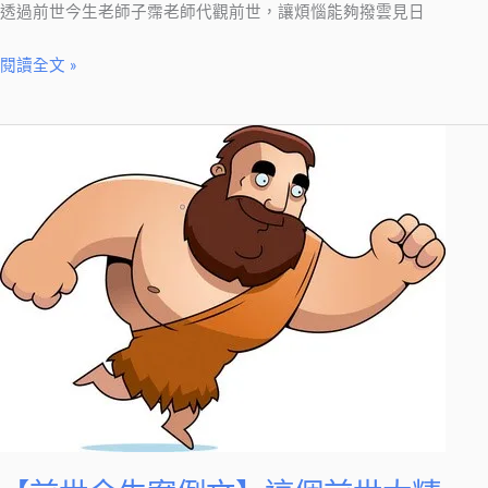
透過前世今生老師子霈老師代觀前世，讓煩惱能夠撥雲見日
今
生
閱讀全文 »
老
師
告
【前
訴
世
你
今
可
生
能
案
錯
例
失
文】
三
這
世
個
情
前
緣
世
太