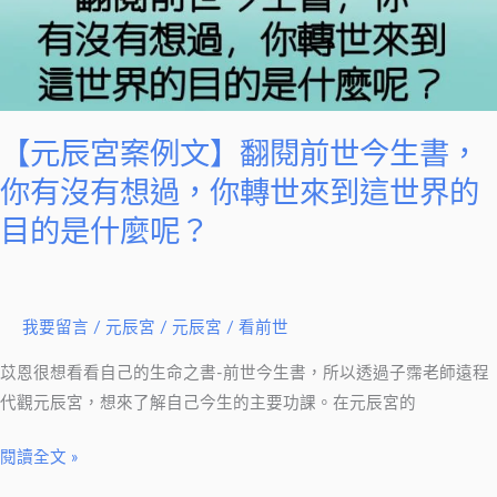
莫
案
把
例
遺
文】
憾
翻
帶
閱
【元辰宮案例文】翻閱前世今生書，
到
前
你有沒有想過，你轉世來到這世界的
來
世
目的是什麼呢？
世
今
生
書，
你
我要留言
/
元辰宮
/
元辰宮 / 看前世
有
苡恩很想看看自己的生命之書-前世今生書，所以透過子霈老師遠程
沒
代觀元辰宮，想來了解自己今生的主要功課。在元辰宮的
有
想
閱讀全文 »
過，