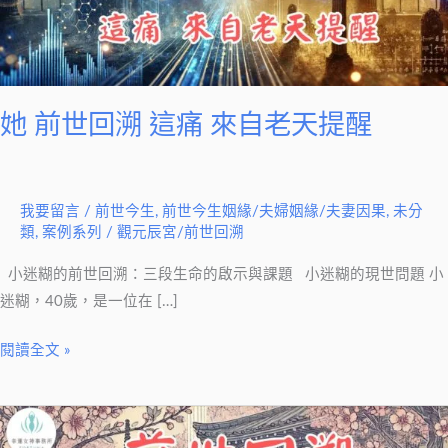
痛
來
自
老
天
她 前世回溯 這痛 來自老天提醒
提
醒
我要留言
/
前世今生
,
前世今生姻緣/夫婦姻緣/夫妻因果
,
未分
類
,
案例系列
/
觀元辰宮/前世回溯
小迷糊的前世回溯：三段生命的啟示與課題 小迷糊的現世問題 小
迷糊，40歲，是一位在 […]
閱讀全文 »
前
世