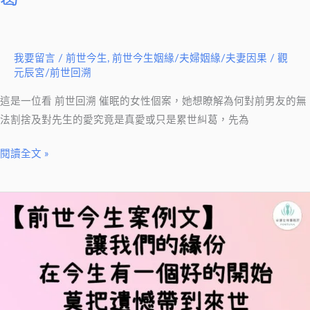
愛
恨
糾
我要留言
/
前世今生
,
前世今生姻緣/夫婦姻緣/夫妻因果
/
觀
葛
元辰宮/前世回溯
這是一位看 前世回溯 催眠的女性個案，她想瞭解為何對前男友的無
法割捨及對先生的愛究竟是真愛或只是累世糾葛，先為
閱讀全文 »
【前
世
今
生
案
例