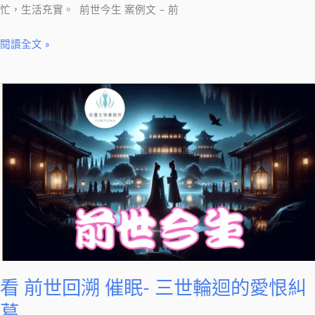
忙，生活充實。 前世今生 案例文 – 前
閱讀全文 »
看
前
世
回
溯
催
眠-
三
世
輪
迴
看 前世回溯 催眠- 三世輪迴的愛恨糾
的
葛