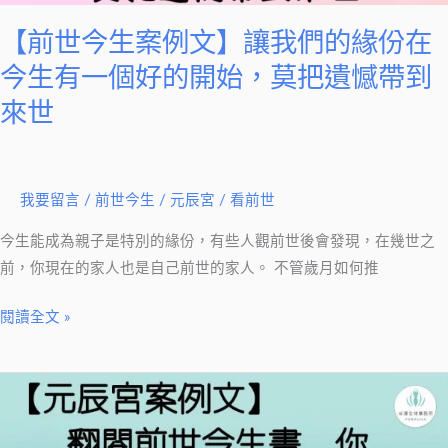
文】
讓
【前世今生案例文】讓我們的緣份在
我
今生有一個好的開始，莫把遺憾帶到
們
來世
的
緣
份
在
我要留言
/
前世今生
/
元辰宮 / 看前世
今
今生能成為親子是特別的緣份，有些人觀前世後會發現，在幾世之
生
前，你現在的家人也是自己前世的家人。 不管歲月如何推
有
一
閱讀全文 »
個
好
的
【元
開
辰
始，
宮