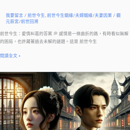
我要留言
/
前世今生
,
前世今生姻緣/夫婦姻緣/夫妻因果
/
觀
元辰宮/前世回溯
前世今生：愛情糾葛的答案 💭 感情是一條曲折的路，有時看似無解
的困局，也許藏著過去未解的謎題。這是 前世今生
閱讀全文 »
小
艾
前
世
今
生
的