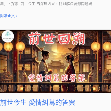
葛
溯」，探索 前世今生 的深層因果，找到解決婆媳問題與
閱讀全文 »
前
世
今
生
愛
情
糾
葛
的
答
案
前世今生 愛情糾葛的答案