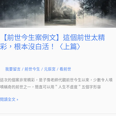
例
文】
這
個
前
世
【前世今生案例文】這個前世太精
太
彩，根本沒白活！〈上篇〉
精
彩，
根
我要留言
/
前世今生
/
元辰宮 / 看前世
本
沒
這次的個案非常精彩，是子霈老師代觀前世今生以來，少數令人嘖
白
嘖稱奇的前世之一，簡直可以用＂人生不虛度＂五個字形容
活！
〈上
閱讀全文 »
篇〉