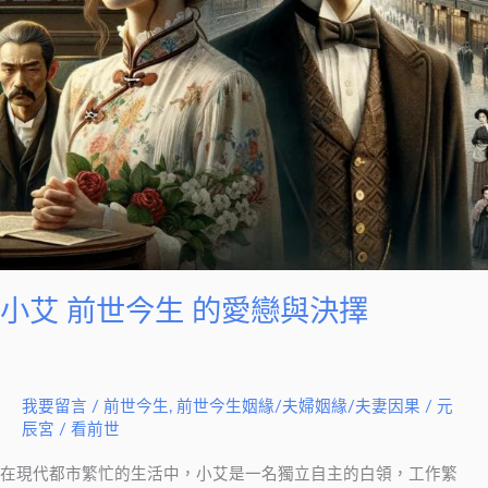
愛
戀
與
決
擇
小艾 前世今生 的愛戀與決擇
我要留言
/
前世今生
,
前世今生姻緣/夫婦姻緣/夫妻因果
/
元
辰宮 / 看前世
在現代都市繁忙的生活中，小艾是一名獨立自主的白領，工作繁