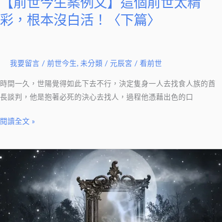
【前世今生案例文】這個前世太精
精
彩，
彩，根本沒白活！〈下篇〉
根
本
沒
我要留言
/
前世今生
,
未分類
/
元辰宮 / 看前世
白
活！
時間一久，世陽覺得如此下去不行，決定隻身一人去找食人族的酋
〈下
長談判，他是抱著必死的決心去找人，過程他憑藉出色的口
篇〉
閱讀全文 »
【前
世
今
生
案