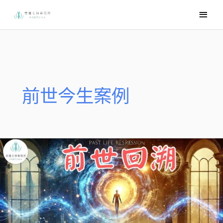
跳
主
至
要
主
選
要
內
單
容
前世今生案例
她
前
世
回
溯
這