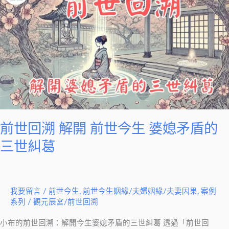
回
溯
解
開
前
世
今
生
婆
前世回溯 解開 前世今生 婆媳矛盾的
媳
三世糾葛
矛
盾
的
我要留言
/
前世今生
,
前世今生姻緣/夫婦姻緣/夫妻因果
,
案例
三
系列
/
觀元辰宮/前世回溯
世
糾
小布的前世回溯：解開今生婆媳矛盾的三世糾葛 透過「前世回