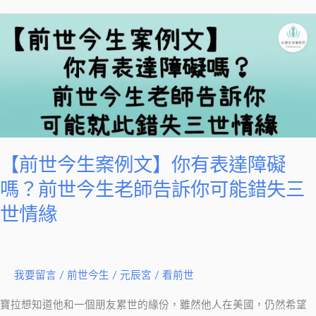
你
轉
【前
世
世
來
今
到
生
這
案
世
例
界
文】
的
你
【前世今生案例文】你有表達障礙
目
有
嗎？前世今生老師告訴你可能錯失三
的
表
世情緣
是
達
什
障
麼
礙
呢？
嗎？
我要留言
/
前世今生
/
元辰宮 / 看前世
前
寶拉想知道他和一個朋友累世的緣份，雖然他人在美國，仍然希望
世