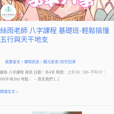
課
程
基
礎
班-
絲雨老師 八字課程 基礎班-輕鬆搞懂
輕
五行與天干地支
鬆
搞
懂
我要留言
/
課程訊息
/
觀元辰宮/前世回溯
五
行
最新 八字課程 資訊 日期：共4天 時間：上午10：00~下午17：
與
00(午休2hr) 地點： – 首先我們 […]
天
干
閱讀全文 »
地
支