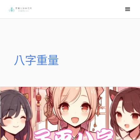
跳
主
至
要
主
選
要
內
單
容
八字重量
絲
雨
老
師
八
字