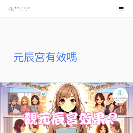
跳
主
至
要
主
選
要
內
單
容
元辰宮有效嗎
–
觀
元
辰
宮
效