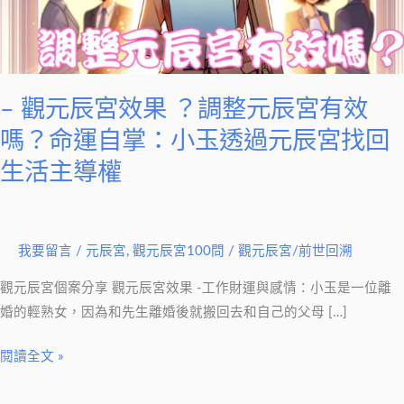
果
？
調
整
元
– 觀元辰宮效果 ？調整元辰宮有效
辰
嗎？命運自掌：小玉透過元辰宮找回
宮
生活主導權
有
效
嗎？
命
我要留言
/
元辰宮
,
觀元辰宮100問
/
觀元辰宮/前世回溯
運
觀元辰宮個案分享 觀元辰宮效果 -工作財運與感情：小玉是一位離
自
婚的輕熟女，因為和先生離婚後就搬回去和自己的父母 […]
掌：
小
閱讀全文 »
玉
透