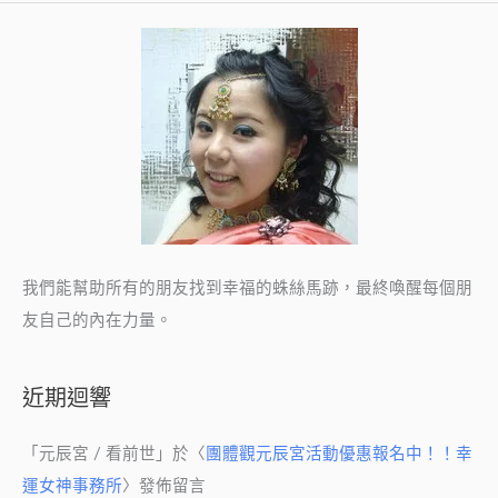
過
元
辰
宮
找
回
生
活
主
導
我們能幫助所有的朋友找到幸福的蛛絲馬跡，最終喚醒每個朋
權
友自己的內在力量。
近期迴響
「
元辰宮 / 看前世
」於〈
團體觀元辰宮活動優惠報名中！！幸
運女神事務所
〉發佈留言