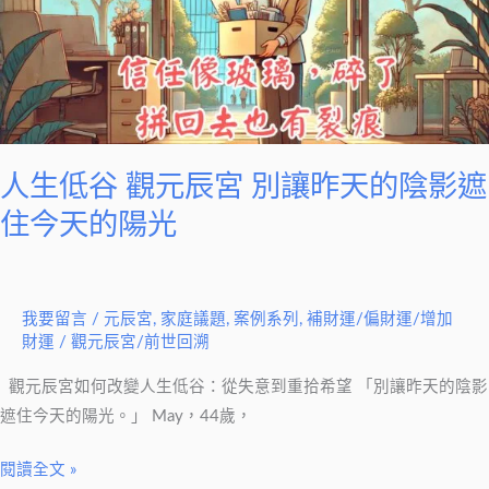
元
辰
宮
別
讓
昨
人生低谷 觀元辰宮 別讓昨天的陰影遮
天
住今天的陽光
的
陰
影
我要留言
/
元辰宮
,
家庭議題
,
案例系列
,
補財運/偏財運/增加
遮
財運
/
觀元辰宮/前世回溯
住
今
觀元辰宮如何改變人生低谷：從失意到重拾希望 「別讓昨天的陰影
天
遮住今天的陽光。」 May，44歲，
的
陽
閱讀全文 »