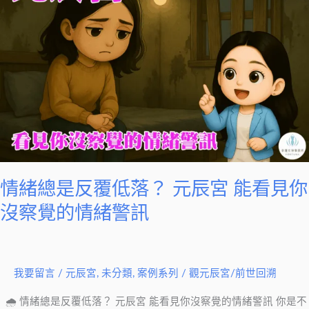
總
是
反
覆
低
落？
元
辰
宮
能
情緒總是反覆低落？ 元辰宮 能看見你
看
見
沒察覺的情緒警訊
你
沒
察
我要留言
/
元辰宮
,
未分類
,
案例系列
/
觀元辰宮/前世回溯
覺
的
🌧 情緒總是反覆低落？ 元辰宮 能看見你沒察覺的情緒警訊 你是不