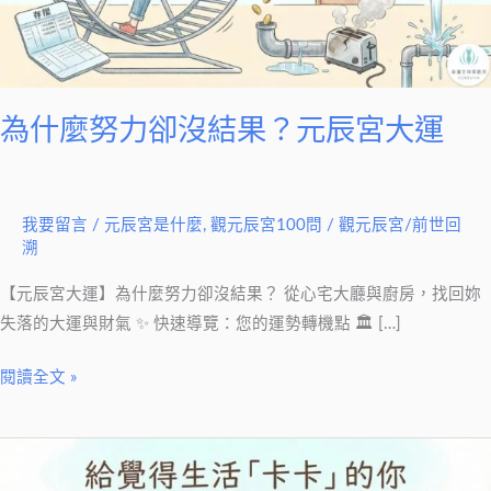
沒
結
果？
元
辰
為什麼努力卻沒結果？元辰宮大運
宮
大
運
我要留言
/
元辰宮是什麼
,
觀元辰宮100問
/
觀元辰宮/前世回
溯
【元辰宮大運】為什麼努力卻沒結果？ 從心宅大廳與廚房，找回妳
失落的大運與財氣 ✨ 快速導覽：您的運勢轉機點 🏛 […]
閱讀全文 »
生
活