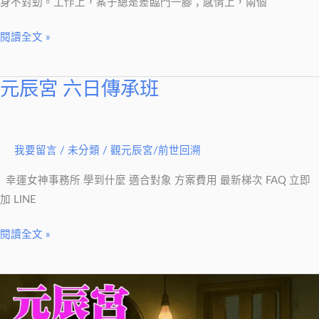
了
身不對勁。工作上，案子總是差臨門一腳；感情上，兩個
的
閱讀全文 »
訊
號
元辰宮 六日傳承班
元
辰
宮
六
我要留言
/
未分類
/
觀元辰宮/前世回溯
日
幸運女神事務所 學到什麼 適合對象 方案費用 最新梯次 FAQ 立即
傳
加 LINE
承
班
閱讀全文 »
情
緒