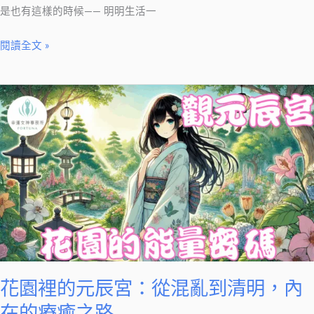
情
是也有這樣的時候—— 明明生活一
緒
閱讀全文 »
警
訊
花
園
裡
的
元
辰
宮：
從
混
亂
到
花園裡的元辰宮：從混亂到清明，內
清
在的療癒之路