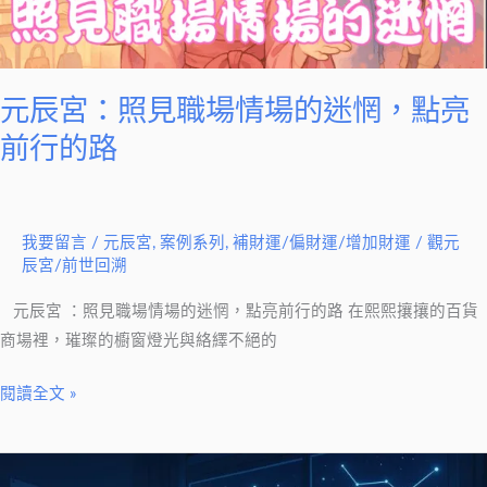
情
場
的
迷
元辰宮：照見職場情場的迷惘，點亮
惘，
前行的路
點
亮
前
我要留言
/
元辰宮
,
案例系列
,
補財運/偏財運/增加財運
/
觀元
行
辰宮/前世回溯
的
路
元辰宮 ：照見職場情場的迷惘，點亮前行的路 在熙熙攘攘的百貨
商場裡，璀璨的櫥窗燈光與絡繹不絕的
閱讀全文 »
調