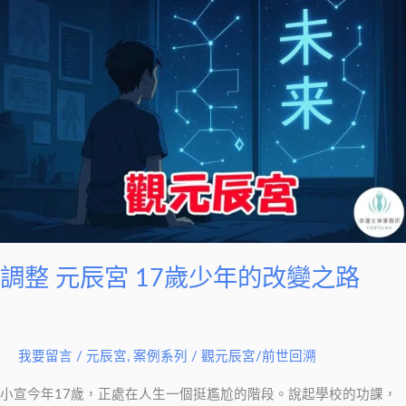
整
元
辰
宮
17
歲
少
年
的
改
變
調整 元辰宮 17歲少年的改變之路
之
路
我要留言
/
元辰宮
,
案例系列
/
觀元辰宮/前世回溯
小宣今年17歲，正處在人生一個挺尷尬的階段。說起學校的功課，