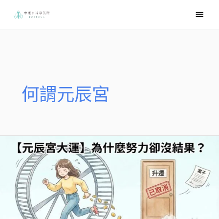
跳
主
至
要
主
選
要
內
單
容
何謂元辰宮
為
什
麼
努
力
卻