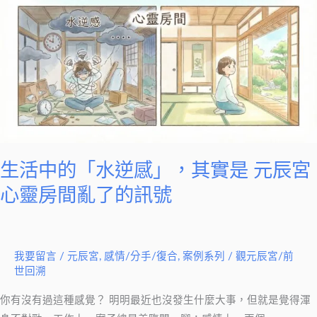
中
的
「水
逆
感」，
其
實
是
元
生活中的「水逆感」，其實是 元辰宮
辰
心靈房間亂了的訊號
宮
心
靈
我要留言
/
元辰宮
,
感情/分手/復合
,
案例系列
/
觀元辰宮/前
房
世回溯
間
亂
你有沒有過這種感覺？ 明明最近也沒發生什麼大事，但就是覺得渾