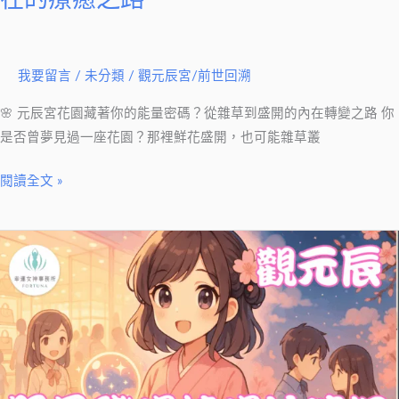
明，
內
在
我要留言
/
未分類
/
觀元辰宮/前世回溯
的
療
🌸 元辰宮花園藏著你的能量密碼？從雜草到盛開的內在轉變之路 你
癒
是否曾夢見過一座花園？那裡鮮花盛開，也可能雜草叢
之
路
閱讀全文 »
元
辰
宮：
照
見
職
場