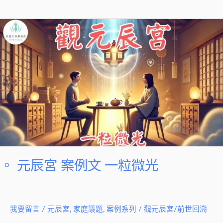
光
。
元
辰
宮
案
例
文
一
粒
微
光
。 元辰宮 案例文 一粒微光
我要留言
/
元辰宮
,
家庭議題
,
案例系列
/
觀元辰宮/前世回溯