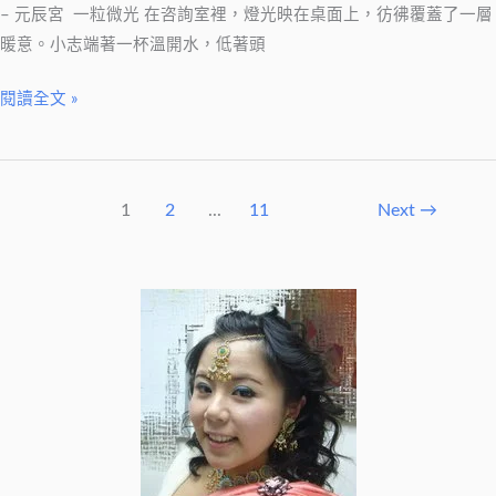
– 元辰宮 一粒微光 在咨詢室裡，燈光映在桌面上，彷彿覆蓋了一層
暖意。小志端著一杯溫開水，低著頭
閱讀全文 »
1
2
...
11
Next
→