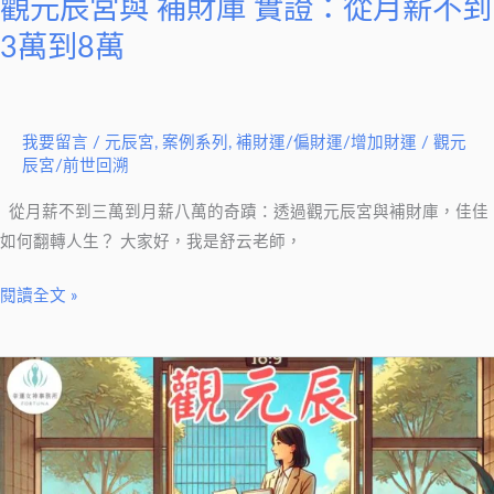
觀元辰宮與 補財庫 實證：從月薪不到
薪
不
3萬到8萬
到
3
萬
我要留言
/
元辰宮
,
案例系列
,
補財運/偏財運/增加財運
/
觀元
到
辰宮/前世回溯
8
從月薪不到三萬到月薪八萬的奇蹟：透過觀元辰宮與補財庫，佳佳
萬
如何翻轉人生？ 大家好，我是舒云老師，
閱讀全文 »
人
生
低
谷
觀