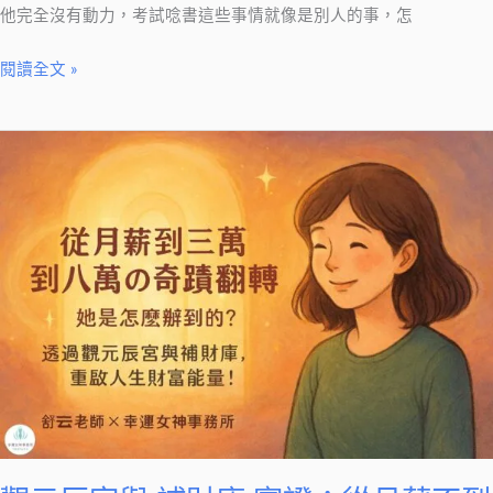
他完全沒有動力，考試唸書這些事情就像是別人的事，怎
閱讀全文 »
觀
元
辰
宮
與
補
財
庫
實
證：
從
月