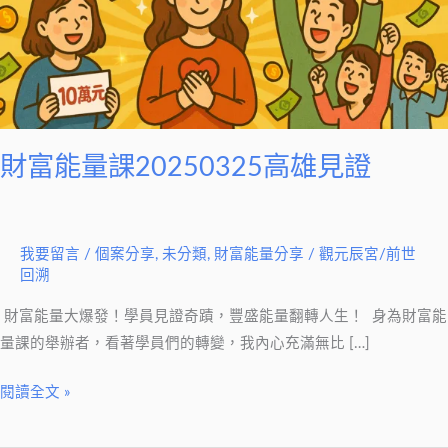
高
雄
見
證
財富能量課20250325高雄見證
我要留言
/
個案分享
,
未分類
,
財富能量分享
/
觀元辰宮/前世
回溯
財富能量大爆發！學員見證奇蹟，豐盛能量翻轉人生！ 身為財富能
量課的舉辦者，看著學員們的轉變，我內心充滿無比 […]
閱讀全文 »