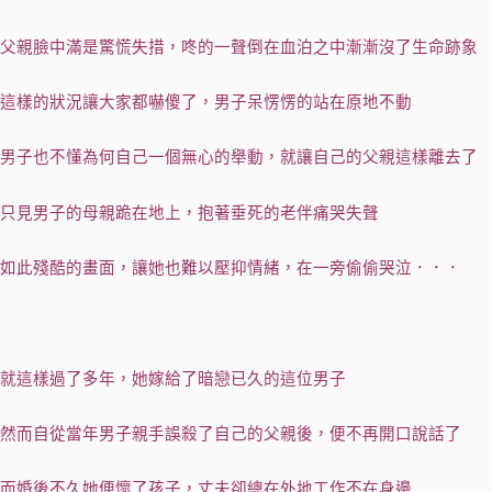
父親臉中滿是驚慌失措，咚的一聲倒在血泊之中漸漸沒了生命跡象
這樣的狀況讓大家都嚇傻了，男子呆愣愣的站在原地不動
男子也不懂為何自己一個無心的舉動，就讓自己的父親這樣離去了
只見男子的母親跪在地上，抱著垂死的老伴痛哭失聲
如此殘酷的畫面，讓她也難以壓抑情緒，在一旁偷偷哭泣．．．
就這樣過了多年，她嫁給了暗戀已久的這位男子
然而自從當年男子親手誤殺了自己的父親後，便不再開口說話了
而婚後不久她便懷了孩子，丈夫卻總在外地工作不在身邊