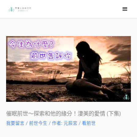
跳
主
至
要
主
選
要
內
單
容
催眠前世～探索和他的緣分！淒美的愛情 (下集)
我要留言
/
前世今生
/ 作者:
元辰宮 / 看前世