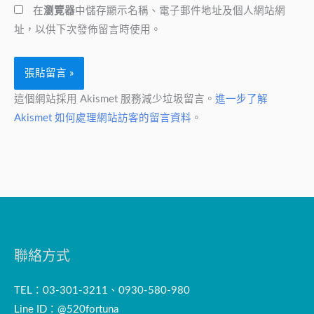
在
瀏覽器
中儲存顯示名稱、電子郵件地址及個人網站網
址
*
址，以供下次發佈留言時使用。
這個網站採用 Akismet 服務減少垃圾留言。
進一步了解
Akismet 如何處理網站訪客的留言資料
。
聯絡方式
TEL：03-301-3211、0930-580-980
Line ID：@520fortuna