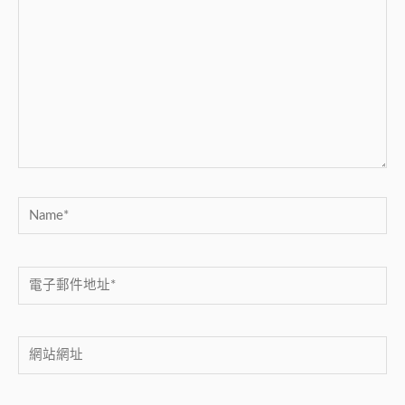
這
裡
輸
入
內
容...
Name*
電
子
郵
網
件
站
地
網
址