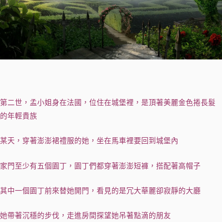
第二世，孟小姐身在法國，位住在城堡裡，是頂著美麗金色捲長髮
的年輕貴族
某天，穿著澎澎裙禮服的她，坐在馬車裡要回到城堡內
家門至少有五個園丁，園丁們都穿著澎澎短褲，搭配著高帽子
其中一個園丁前來替她開門，看見的是冗大華麗卻寂靜的大廳
她帶著沉穩的步伐，走進房間探望她吊著點滴的朋友