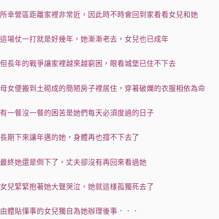
所幸營區距離家裡非常近，因此時不時會回到家看看女兒和她
這場仗一打就是好幾年，她漸漸老去，女兒也已成年
但長年的戰爭讓家裡越來越窮困，眼看城堡已住不下去
母女便搬到土砌成的簡陋房子裡居住，穿著破爛的衣服相依為命
有一餐沒一餐的困苦是她們每天必須度過的日子
長期下來讓年邁的她，身體再也撐不下去了
最終她還是倒下了，丈夫卻沒有再回來看過她
女兒緊緊抱著她大聲哭泣，她就這樣孤獨死去了
由體貼懂事的女兒獨自為她辦理後事．．．