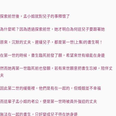
探索前世後，孟小姐就對兒子的事釋懷了
為什麼呢？因為透過探索前世，她才明白為何這兒子要跟著她
原來，沉默的丈夫、遲緩兒子，都是第一世(上集)的書生啊！
在第一世的時候，書生臨死前發了願，希望來世有緣能在身邊
然而她再第一世臨死前也發願，若有來世願意把書生忘掉，陪伴丈
夫
因此第二世的緩衝裡，他們是有在一起的，但婚姻並不幸福
而這輩子孟小姐的老公，便是第一世時被員外強迫的丈夫
無法在一起的書生，只好變成兒子待在她身邊