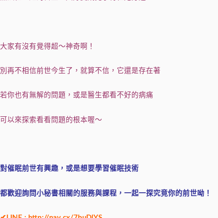
大家有沒有覺得超～神奇啊！
別再不相信前世今生了，就算不信，它還是存在著
若你也有無解的問題，或是醫生都看不好的病痛
可以來探索看看問題的根本喔～
對催眠前世有興趣，
或是想要學習催眠技術
都歡迎詢問小秘書相關的服務與課程，一起一探究竟你的前世呦！
✔LINE :
http://nav.cx/7buDlYS