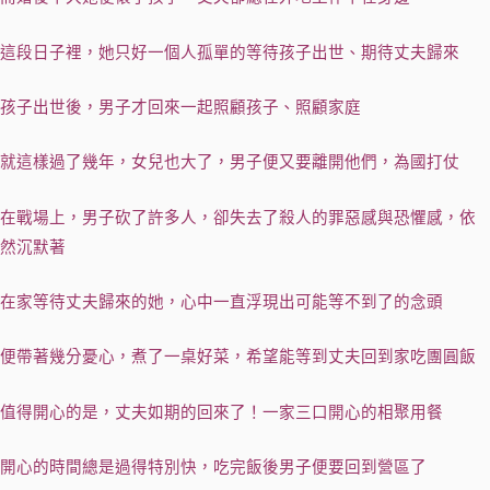
這段日子裡，她只好一個人孤單的等待孩子出世、期待丈夫歸來
孩子出世後，男子才回來一起照顧孩子、照顧家庭
就這樣過了幾年，女兒也大了，男子便又要離開他們，為國打仗
在戰場上，男子砍了許多人，卻失去了殺人的罪惡感與恐懼感，依
然沉默著
在家等待丈夫歸來的她，心中一直浮現出可能等不到了的念頭
便帶著幾分憂心，煮了一桌好菜，希望能等到丈夫回到家吃團圓飯
值得開心的是，丈夫如期的回來了！一家三口開心的相聚用餐
開心的時間總是過得特別快，吃完飯後男子便要回到營區了