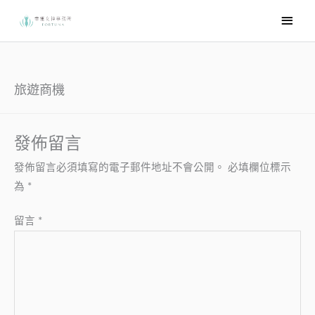
跳
主
至
要
主
選
要
內
單
旅遊商機
容
發佈留言
發佈留言必須填寫的電子郵件地址不會公開。
必填欄位標示
為
*
留言
*