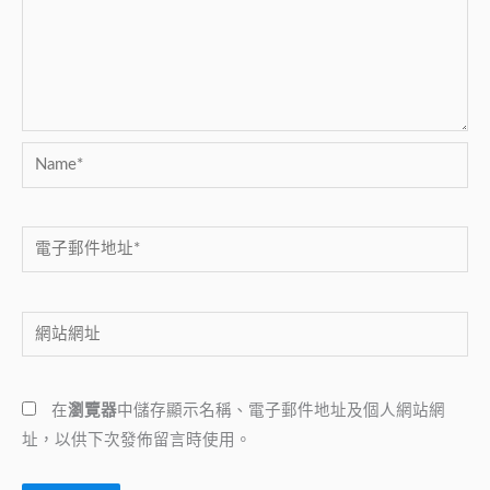
Name*
電
子
郵
網
件
站
地
網
址
在
瀏覽器
中儲存顯示名稱、電子郵件地址及個人網站網
址
*
址，以供下次發佈留言時使用。