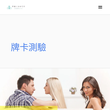
跳
主
至
要
主
選
要
內
單
容
牌卡測驗
心
理
測
驗
✿
感