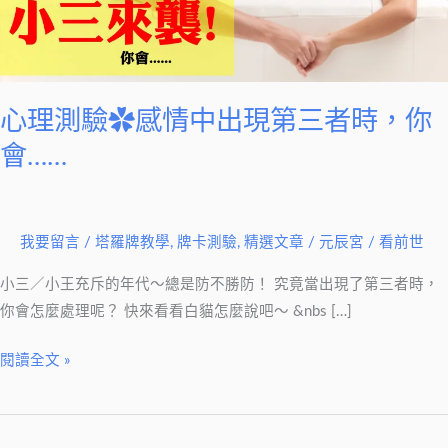
情
中
出
現
第
心理測驗✿感情中出現第三者時，你
三
會……
者
時，
你
我要留言
/
塔羅牌教學
,
牌卡測驗
,
精選文章
/
元辰宮 / 看前世
會……
小三／小王充斥的年代～總是防不勝防！ 究竟當出現了第三者時，
你會怎麼處理呢？ 快來看看白貓怎麼說吧～ &nbs […]
閱讀全文 »