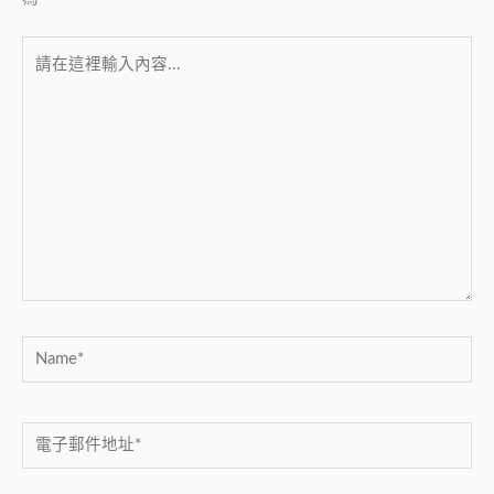
請
在
這
裡
輸
入
內
容...
Name*
電
子