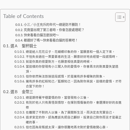
Table of Contents
小三／小王充斥的年代～總是防不勝防！
究竟當出現了第三者時，你會怎麼處理呢？
快來看看白貓怎麼說吧～
都選好了嗎～快來看看白貓的答案吧！
選Ａ 聖杯騎士
總是給人花花公子、花蝴蝶印象的你，當願意和一個人定下來，
不怕失去過往一票愛慕者的生活、願意好好地去經營一段感情時，
就是你真的很愛對方，也願意相信真愛的時候，
當這樣的你發現有小三闖入你的愛情中，你會再次的對真愛失望透
頂，
但你依然無法割捨這段感情，於是擁有許多曖昧的對象、
擁有許多的紅粉知己／藍顏知己，因為對你來說，這樣的愛情，才符
合當下的你！
選Ｂ 金幣三
總是期待著平穩愛情的你，當發現有小三後，
有別於他人只有責怪與憤怒，在揮別情傷後的你，會選擇好好的去進
修
在離開了不對的人以後，為了展開新生活，而決定去充實自己，
追求安定的你，認為應該先把自己顧好，投資自己對你而言才是最正
確的事，
但也因為背叛感太深，讓你很難地再次對於愛情敞開心扉，