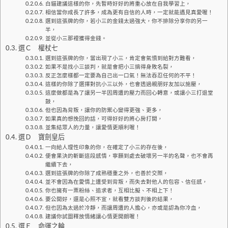
白貓建議這樣的你，先暫時好好的將重心放在自我學習上，
相信當你成長了許多，成為更有自信的人時，一定就能遇見真愛喔！
選到這張牌的你，若小三的金錢太過強大，你不排除分享你的另一
半，
並從小三那裡獲得金錢。
選Ｃ 權杖七
選到這張牌的你，當出現了小三，肯定會氣憤到給對方難看，
如果不是找小三談判，就是會把小三搞得身敗名裂，
反正怎麼樣都一定要為自己出一口氣！無法吞忍任何的不平！
這樣的你除了選擇對抗小三以外，也會透過親朋好友加以施壓，
這麼做都是為了讓另一半因周遭的壓力而回心轉意，或讓小三打退堂
鼓，
但也因為背叛，讓你的防禦心變得更強、更多，
如果真的想挽回的話，可得好好的將心房打開，
並集結眾人的力量，讓愛情更順利喔！
選Ｄ 寶劍皇后
一向給人理性印象的你，在確定了小三的存在後，
便會果決的斬斷這段感情，寧願到處去破壞另一半的名聲，也不會再
繼續下去，
選到這張牌的你除了成熟穩重之外，也善於交際，
並不會因為在愛情上遭受到背叛，而失去對他人的包容、信任感，
你也擁有一票粉絲、追求者，互相比擬、不相上下！
要公開好，還是心照不宣，就看雙方談判後的結果，
但也因為太過於冷靜，而讓周遭的人擔心，亦或是認為你冷血，
建議你試圖釋放情緒讓心情更開朗喔！
選Ｅ 命運之輪