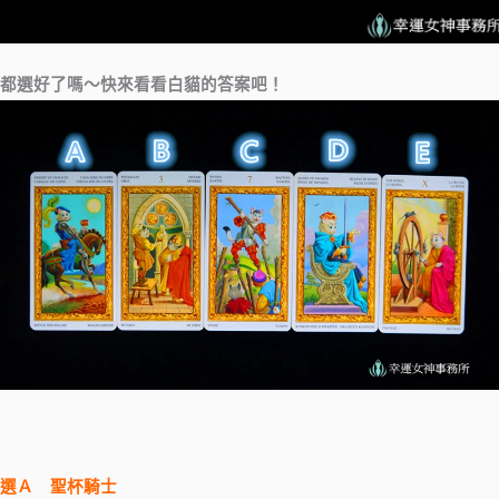
都選好了嗎～快來看看白貓的答案吧！
選Ａ 聖杯騎士