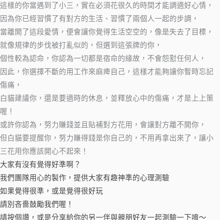
這樣的你當遇到了小三，實在必須花很久的時間才能調適好心情，
因為你已經習慣了有對方的生活、習慣了兩個人一起的步調，
當離開了這段愛情，便會讓你覺得生活空空的，像是失去了目標，
就像規律的步伐被打亂似的，但選到這張牌的你，
個性較為認命，你認為一切都是宿命的緣故，不會怨懟任何人，
因此，你選擇不斷的用工作來麻痺自己，這樣才能夠讓你暫時忘記
傷痛，
白貓建議你，還是要適時的休息，並釋放心中的傷痛，才是上上策
喔！
或許你認為，努力賺錢並且貼補對方花用，會讓對方離不開你，
但白貓要提醒你，努力賺得錢是你自己的，不用再拿出來了，讓小
三花用你應該開心不起來！
大家有沒有覺得好準啊？
我們團隊用心的製作，提供大家有趣神準的心理測驗
如果覺得很準，或是覺得很好玩
請別吝嗇鼓勵我們喔！
請按個讚，或是分享給你的另一伴與親朋好友一起測驗一下唷～