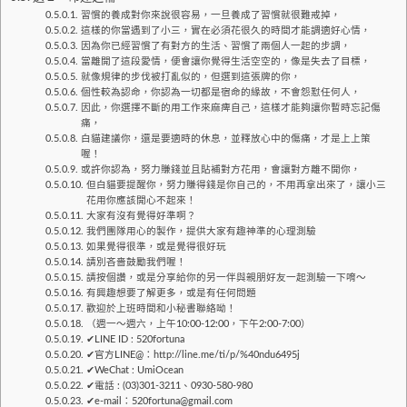
習慣的養成對你來說很容易，一旦養成了習慣就很難戒掉，
這樣的你當遇到了小三，實在必須花很久的時間才能調適好心情，
因為你已經習慣了有對方的生活、習慣了兩個人一起的步調，
當離開了這段愛情，便會讓你覺得生活空空的，像是失去了目標，
就像規律的步伐被打亂似的，但選到這張牌的你，
個性較為認命，你認為一切都是宿命的緣故，不會怨懟任何人，
因此，你選擇不斷的用工作來麻痺自己，這樣才能夠讓你暫時忘記傷
痛，
白貓建議你，還是要適時的休息，並釋放心中的傷痛，才是上上策
喔！
或許你認為，努力賺錢並且貼補對方花用，會讓對方離不開你，
但白貓要提醒你，努力賺得錢是你自己的，不用再拿出來了，讓小三
花用你應該開心不起來！
大家有沒有覺得好準啊？
我們團隊用心的製作，提供大家有趣神準的心理測驗
如果覺得很準，或是覺得很好玩
請別吝嗇鼓勵我們喔！
請按個讚，或是分享給你的另一伴與親朋好友一起測驗一下唷～
有興趣想要了解更多，或是有任何問題
歡迎於上班時間和小秘書聯絡呦！
（週一～週六，上午10:00-12:00，下午2:00-7:00）
✔LINE ID : 520fortuna
✔官方LINE@：http://line.me/ti/p/%40ndu6495j
✔WeChat : UmiOcean
✔電話 : (03)301-3211、0930-580-980
✔e-mail：
520fortuna@gmail.com