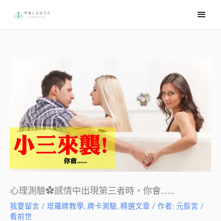
跳
主
至
要
主
選
要
內
單
容
心理測驗✿感情中出現第三者時，你會……
我要留言
/
塔羅牌教學
,
牌卡測驗
,
精選文章
/ 作者:
元辰宮 /
看前世