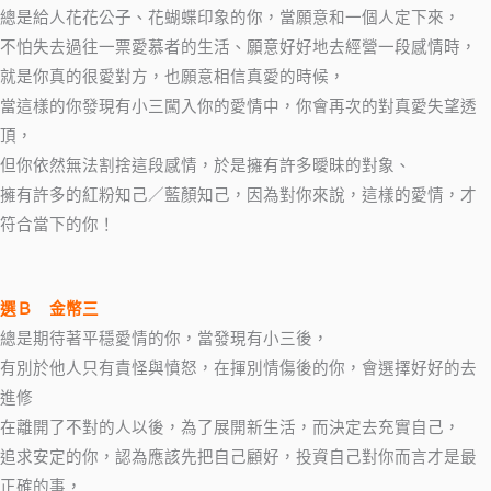
總是給人花花公子、花蝴蝶印象的你，當願意和一個人定下來，
不怕失去過往一票愛慕者的生活、願意好好地去經營一段感情時，
就是你真的很愛對方，也願意相信真愛的時候，
當這樣的你發現有小三闖入你的愛情中，你會再次的對真愛失望透
頂，
但你依然無法割捨這段感情，於是擁有許多曖昧的對象、
擁有許多的紅粉知己／藍顏知己，因為對你來說，這樣的愛情，才
符合當下的你！
選Ｂ 金幣三
總是期待著平穩愛情的你，當發現有小三後，
有別於他人只有責怪與憤怒，在揮別情傷後的你，會選擇好好的去
進修
在離開了不對的人以後，為了展開新生活，而決定去充實自己，
追求安定的你，認為應該先把自己顧好，投資自己對你而言才是最
正確的事，