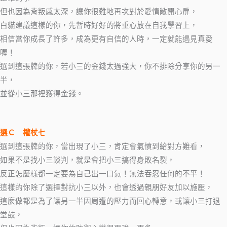
但也因為背叛感太深，讓你很難地再次對於愛情敞開心扉，
白貓建議這樣的你，先暫時好好的將重心放在自我學習上，
相信當你成長了許多，成為更有自信的人時，一定就能遇見真愛
喔！
選到這張牌的你，若小三的金錢太過強大，你不排除分享你的另一
半，
並從小三那裡獲得金錢。
選Ｃ 權杖七
選到這張牌的你，當出現了小三，肯定會氣憤到給對方難看，
如果不是找小三談判，就是會把小三搞得身敗名裂，
反正怎麼樣都一定要為自己出一口氣！無法吞忍任何的不平！
這樣的你除了選擇對抗小三以外，也會透過親朋好友加以施壓，
這麼做都是為了讓另一半因周遭的壓力而回心轉意，或讓小三打退
堂鼓，