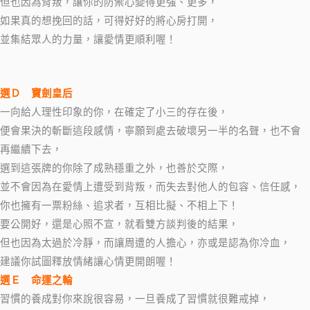
但也因為背叛，讓你的防禦心變得更強、更多，
如果真的想挽回的話，可得好好的將心房打開，
並集結眾人的力量，讓愛情更順利喔！
選Ｄ 寶劍皇后
一向給人理性印象的你，在確定了小三的存在後，
便會果決的斬斷這段感情，寧願到處去破壞另一半的名聲，也不會
再繼續下去，
選到這張牌的你除了成熟穩重之外，也善於交際，
並不會因為在愛情上遭受到背叛，而失去對他人的包容、信任感，
你也擁有一票粉絲、追求者，互相比擬、不相上下！
要公開好，還是心照不宣，就看雙方談判後的結果，
但也因為太過於冷靜，而讓周遭的人擔心，亦或是認為你冷血，
建議你試圖釋放情緒讓心情更開朗喔！
選Ｅ 命運之輪
習慣的養成對你來說很容易，一旦養成了習慣就很難戒掉，