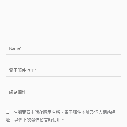
Name*
電
子
郵
網
件
站
地
網
址
在
瀏覽器
中儲存顯示名稱、電子郵件地址及個人網站網
址
*
址，以供下次發佈留言時使用。