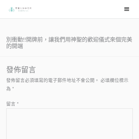
跳
主
至
要
主
選
要
內
單
別衝動!!開牌前，讓我們用神聖的歡迎儀式來個完美
容
的開端
發佈留言
發佈留言必須填寫的電子郵件地址不會公開。
必填欄位標示
為
*
留言
*