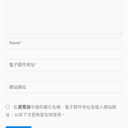
Name*
電
子
郵
網
件
站
地
網
址
在
瀏覽器
中儲存顯示名稱、電子郵件地址及個人網站網
址
*
址，以供下次發佈留言時使用。