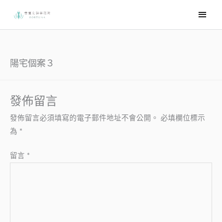
跳
主
至
要
主
選
要
內
單
陽宅個案３
容
發佈留言
發佈留言必須填寫的電子郵件地址不會公開。
必填欄位標示
為
*
留言
*