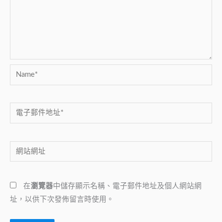
Name*
電
子
郵
網
件
站
地
網
址
在
瀏覽器
中儲存顯示名稱、電子郵件地址及個人網站網
址
*
址，以供下次發佈留言時使用。