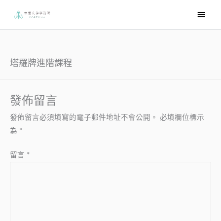
跳
主
至
要
主
選
要
內
單
塔羅牌進階課程
容
發佈留言
發佈留言必須填寫的電子郵件地址不會公開。
必填欄位標示
為
*
留言
*