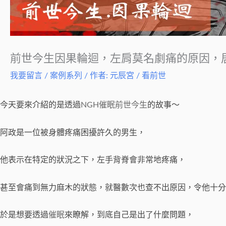
前世今生因果輪迴，左肩莫名劇痛的原因，居然
我要留言
/
案例系列
/ 作者:
元辰宮 / 看前世
今天要來介紹的是透過
NGH
催眠
前世
今生
的故事～
阿政是一位被身體疼痛困擾許久的男生，
他表示在特定的狀況之下，左手背脊會非常地疼痛，
甚至會痛到無力麻木的狀態，就醫數次也查不出原因，令他十分
於是想要透過
催眠
來瞭解，到底自己是出了什麼問題，