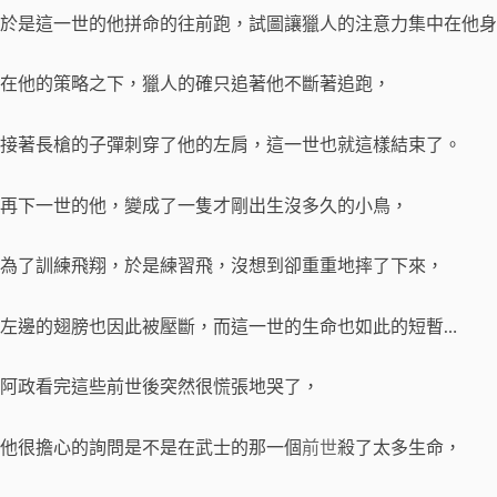
於是這一世的他拼命的往前跑，試圖讓獵人的注意力集中在他身
在他的策略之下，獵人的確只追著他不斷著追跑，
接著長槍的子彈刺穿了他的左肩，這一世也就這樣結束了。
再下一世的他，變成了一隻才剛出生沒多久的小鳥，
為了訓練飛翔，於是練習飛，沒想到卻重重地摔了下來，
左邊的翅膀也因此被壓斷，而這一世的生命也如此的短暫…
阿政看完這些前世後突然很慌張地哭了，
他很擔心的詢問是不是在武士的那一個
前世
殺了太多生命，