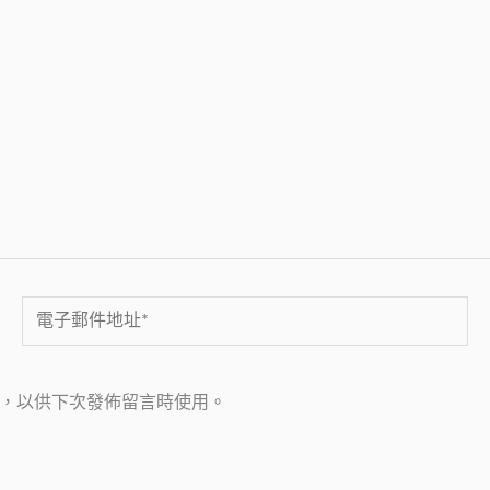
電
子
郵
，以供下次發佈留言時使用。
件
地
址