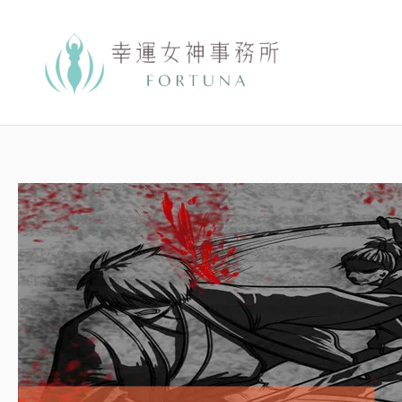
跳
至
主
要
內
容