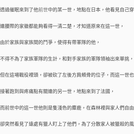
透過催眠來到了他
前世
中的某一世，地點在日本，他看見自己穿
連腰際的家徽都能夠看得一清二楚，才知道原來在這一世，
由於家族與家族間的鬥爭，使得有帶軍隊的他，
不得不為了家族軍隊的生計，和對手家族的軍隊領袖出來單挑，
但在這場戰役裡頭，卻被砍了左後方肩頰骨的位子，而這一世也
接著跑到與疼痛點有關連的另一世，地點來到了法國，
而前世中的這一世他則是隻淺色的麋鹿，在森林裡與家人們自由
卻突然看見了遠處有獵人盯上了他們，為了分散家人被獵殺的風