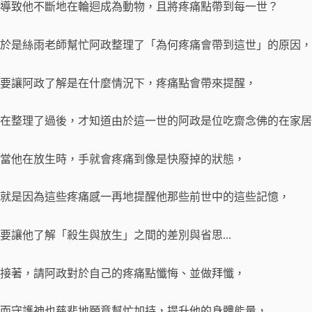
導致他不斷地在輪迴成為動物，且將疼痛點帶到每一世？
於是絲雨老師幫忙阿政整理了「為何疼痛會帶到這世」的原因，
要讓阿政了解是在什麼情況下，疼痛點會帶來提醒，
在整理了過後，才知道由於這一世的阿政是位吃齋念佛的在家居
當他在放生時，手就會疼痛到像是快廢掉的狀態，
就是因為這些疼痛感一再地提醒他那些前世中的這些記憶，
要讓他了解「殺生與放生」之間的差別與省思…
接著，請阿政對於自己的疼痛點懺悔、並做拜懺，
而守護神也慈悲地願意幫忙加持，提升他的身體能量，