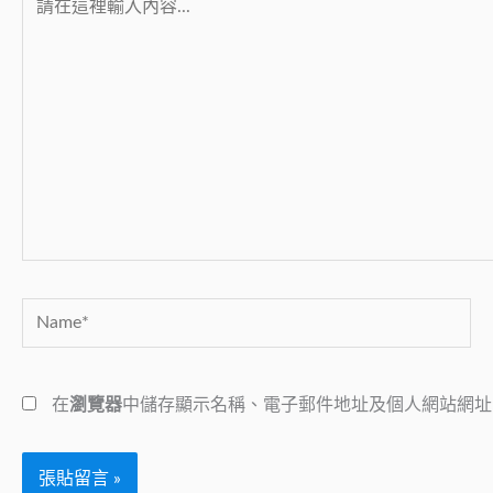
在
這
裡
輸
入
內
容...
Name*
在
瀏覽器
中儲存顯示名稱、電子郵件地址及個人網站網址