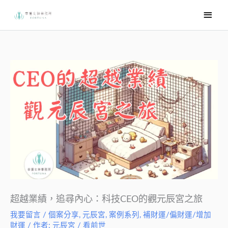
跳
主
至
要
主
選
要
內
單
容
超越業績，追尋內心：科技CEO的觀元辰宮之旅
我要留言
/
個案分享
,
元辰宮
,
案例系列
,
補財運/偏財運/增加
財運
/ 作者:
元辰宮 / 看前世