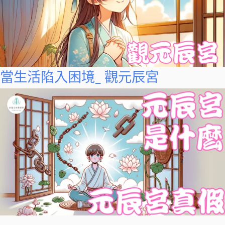
當生活陷入困境_ 觀元辰宮