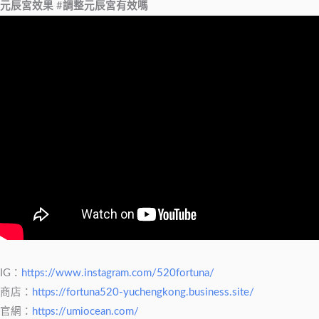
元辰宮效果
#
調整元辰宮有效嗎
IG：
https://www.instagram.com/520fortuna/
商店：
https://fortuna520-yuchengkong.business.site/
官網：
https://umiocean.com/