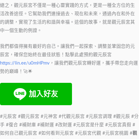
總之，觀元辰宮不僅是一種心靈實踐的方式，更是一種全方位的生
活改善途徑。它幫助我們連接過去、現在和未來，通過內在和外在
的調整，實現了生活的和諧與幸福。這個的故事，就是觀元辰宮其
中一個生動的例證。
我們都值得擁有最好的自己。讓我們一起探索、調整並鞏固您的元
辰宮，確保您始終在最佳狀態！點擊此處預約觀元辰宮
https://lin.ee/u0mHPmv
，讓我們觀元辰宮轉好運，攜手帶您走向運
勢的巔峰！🚀🌟
#元辰宮 #觀元辰宮 #元神宮 #代觀元辰宫 #元辰宫调理 #觀元辰 #分
手 #復合 #補財庫 #補財運 #改財運 #元辰宮是什麼 #元辰宮真假 #
如何自己觀元辰宮 #如何看到元辰宮 #元辰宮代觀 #元辰宮桃園 #
觀