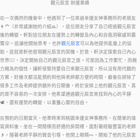
觀元辰宮 財運業績
在一次偶然的機會中，他遇到了一位來過幸運女神事務所的老朋友
👩‍🦰（非常感謝她的介紹🙏），這位朋友分享了自己經過觀元辰宮
後的轉變。軒對這位朋友在運勢上的轉變及內心和自我洞察感到震
驚😲。這讓他開始思考，也許
觀元辰宮
可以為他提供能量上的協
助，這就是軒他發現觀元辰宮的契機。於是，軒決定探索自己內心
世界🧘‍♂️，決定開始自己的觀元辰宮之旅。可是因為工作繁忙，而親
力親為的個性，讓軒很堅持要自己來觀元辰宮，所以沒有用代觀的
方案，好幾次都沒能預約到他與老師都方便的時間，最後在排除了
很多工作及老師提供額外的日期後，終於安排上他的觀元辰宮，真
的是不容易的一次安排。他希望通過觀元辰宮來找到內心的平靜
🕊️，還有運勢的轉變，以重獲心靈的自由。
在預約的日期當天，他準時來到桃園幸運女神事務所，在簡單的填
寫資料後，坐在一間簡樸而舒適的房間裡，面對著經驗豐富的老師
👴。隨著老師平靜的聲音引導，他閉上眼睛👀，開始了他的元辰宮