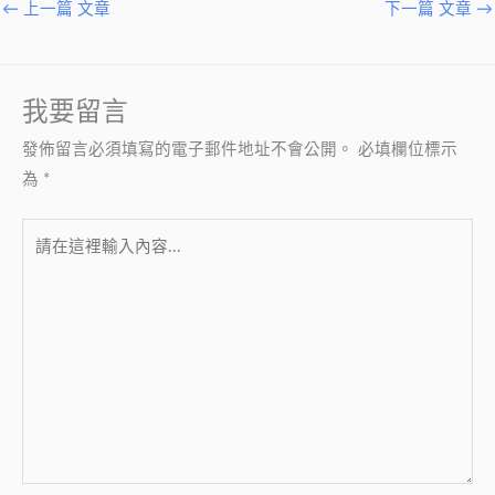
←
上一篇 文章
下一篇 文章
→
我要留言
發佈留言必須填寫的電子郵件地址不會公開。
必填欄位標示
為
*
請
在
這
裡
輸
入
內
容...