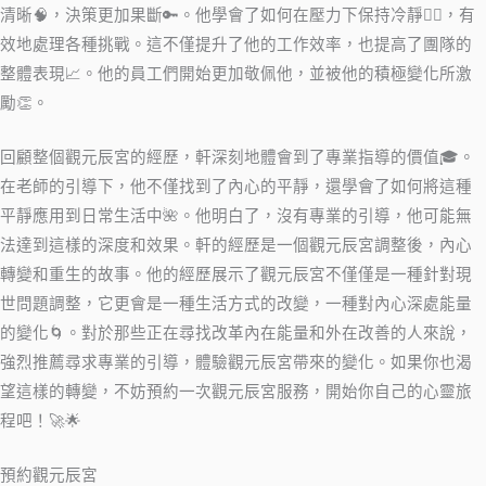
清晰🧠，決策更加果斷🔑。他學會了如何在壓力下保持冷靜🧘‍♂️，有
效地處理各種挑戰。這不僅提升了他的工作效率，也提高了團隊的
整體表現📈。他的員工們開始更加敬佩他，並被他的積極變化所激
勵👏。
回顧整個觀元辰宮的經歷，軒深刻地體會到了專業指導的價值🎓。
在老師的引導下，他不僅找到了內心的平靜，還學會了如何將這種
平靜應用到日常生活中🌺。他明白了，沒有專業的引導，他可能無
法達到這樣的深度和效果。軒的經歷是一個觀元辰宮調整後，內心
轉變和重生的故事。他的經歷展示了觀元辰宮不僅僅是一種針對現
世問題調整，它更會是一種生活方式的改變，一種對內心深處能量
的變化🌀。對於那些正在尋找改革內在能量和外在改善的人來說，
強烈推薦尋求專業的引導，體驗觀元辰宮帶來的變化。如果你也渴
望這樣的轉變，不妨預約一次觀元辰宮服務，開始你自己的心靈旅
程吧！🚀🌟
預約觀元辰宮