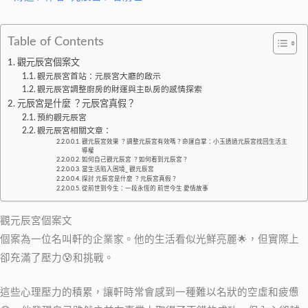
Table of Contents
觀元辰宮個案文
觀元辰宮首站：元辰宮大廳的啟示
觀元辰宮調整廚房的財運與主臥房的感情探索
元辰宮是什麼 ？元辰宮真假？
預約觀元辰宮
觀元辰宮相關文章：
觀元辰宮效果 ？調整元辰宮有效嗎？命運自掌：小玉透過元辰宮找回生活主
導權
如何自己觀元辰宮 ？如何看到元辰宮？
當生活陷入困境_ 觀元辰宮
探討 元辰宮是什麼 ？元辰宮真假？
從前世到今生：一段永恆的 前世今生 愛情故事
觀元辰宮個案文
個案為一位名叫軒的企業家。他的生活看似光鮮亮麗🌟，但實際上
卻充滿了壓力😰和挑戰。
這些心理壓力的積累，讓軒時常會感到一種難以名狀的空虛和疲憊