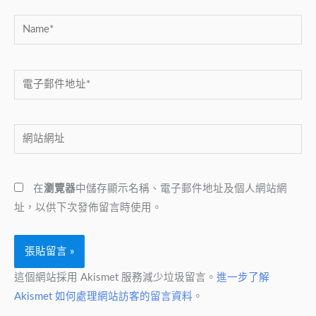
Name*
電
子
郵
網
件
站
地
網
址
在
瀏覽器
中儲存顯示名稱、電子郵件地址及個人網站網
址
*
址，以供下次發佈留言時使用。
這個網站採用 Akismet 服務減少垃圾留言。
進一步了解
Akismet 如何處理網站訪客的留言資料
。