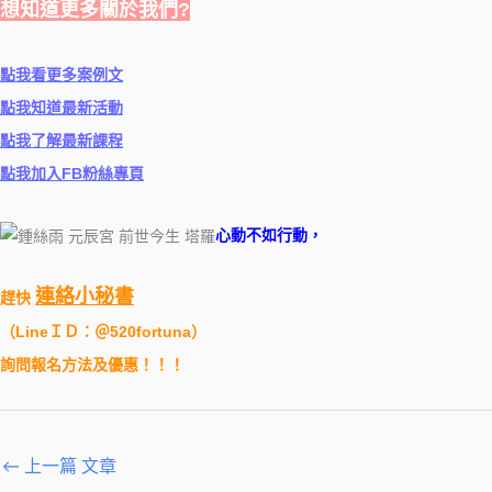
想知道更多關於我們?
點我看更多案例文
點我知道最新活動
點我了解最新課程
點我加入FB粉絲專頁
心動不如行動，
連絡小秘書
趕快
（
LineＩＤ：＠520fortuna
）
詢問報名方法及優惠！！！
←
上一篇 文章