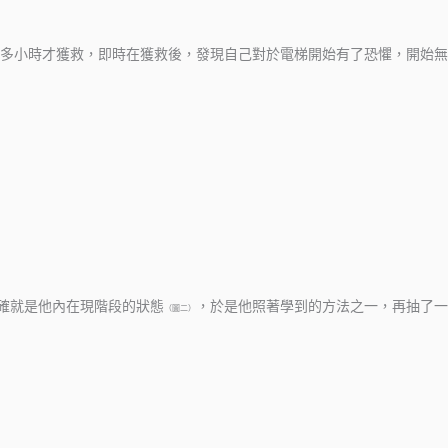
多小時才獲救，即時在獲救後，發現自己對於電梯開始有了恐懼，開始無
的確就是他內在現階段的狀態
，於是他照著學到的方法之一，再抽了一
（圖二）