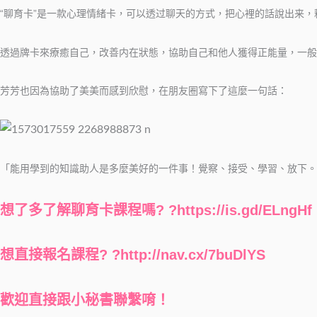
“聊育卡”是一款心理情緒卡，可以透过聊天的方式，把心裡的話說出来
透過牌卡來療癒自己，改善内在狀態，協助自己和他人獲得正能量，一般
芳芳也因為協助了美美而感到欣慰，在朋友圈寫下了這麼一句話：
「能用學到的知識助人是多麼美好的一件事！覺察、接受、學習、放下。
想了多了解聊育卡課程嗎? ?
https://is.gd/ELngHf
想直接報名課程? ?
http://nav.cx/7buDlYS
歡迎直接跟小秘書聯繫唷！