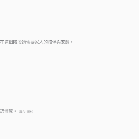
在這個階段她需要家人的陪伴與安慰。
恐懼感。
（圖六、圖七）