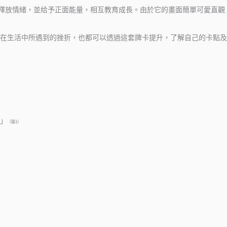
，釋放情緒，並给予正面能量，相互教育成長。由於它的畫面簡單可愛直
在生活中所遇到的挫折，也都可以透過這套牌卡提升，了解自己的卡點及
」
（圖1）