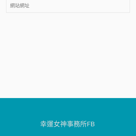
網
站
網
址
幸運女神事務所FB