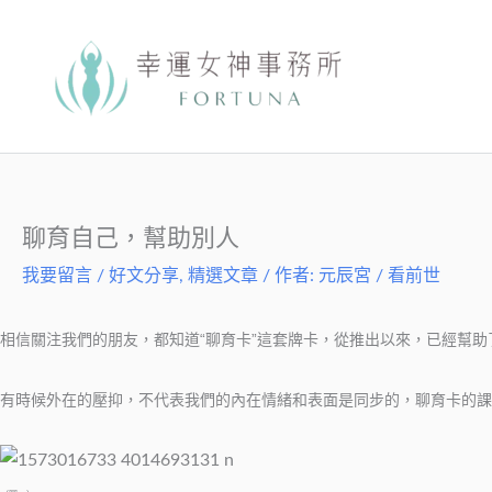
跳
至
主
要
內
容
聊育自己，幫助別人
我要留言
/
好文分享
,
精選文章
/ 作者:
元辰宮 / 看前世
相信關注我們的朋友，都知道“聊育卡”這套牌卡，從推出以來，已經幫
有時候外在的壓抑，不代表我們的內在情緒和表面是同步的，聊育卡的課