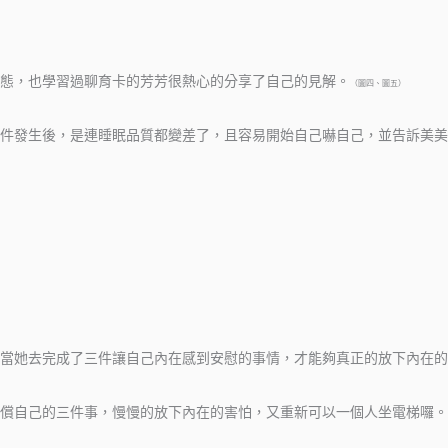
態，也學習過聊育卡的芳芳很熱心的分享了自己的見解。
（圖四、圖五）
件發生後，是連睡眠品質都變差了，且容易開始自己嚇自己，並告訴美美
當她去完成了三件讓自己內在感到安慰的事情，才能夠真正的放下內在的
償自己的三件事，慢慢的放下內在的害怕，又重新可以一個人坐電梯囉。