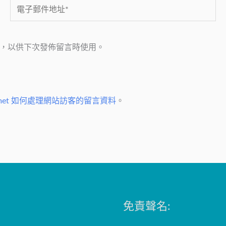
電
子
郵
，以供下次發佈留言時使用。
件
地
址
*
smet 如何處理網站訪客的留言資料
。
免責聲名: