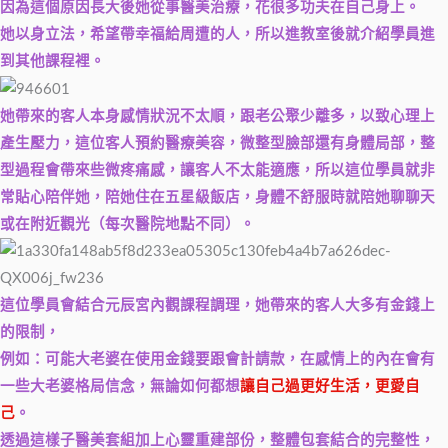
因為這個原因長大後她從事醫美治療，花很多功夫在自己身上。
她以身立法，希望帶幸福給周遭的人，所以進教室後就介紹學員進
到其他課程裡。
她帶來的客人本身感情狀況不太順，跟老公聚少離多，以致心理上
產生壓力，這位客人預約醫療美容，微整型臉部還有身體局部，整
型過程會帶來些微疼痛感，讓客人不太能適應，所以這位學員就非
常貼心陪伴她，陪她住在五星級飯店，身體不舒服時就陪她聊聊天
或在附近觀光（每次醫院地點不同）。
這位學員會結合元辰宮內觀課程調理，她帶來的客人大多有金錢上
的限制，
例如：可能大老婆在使用金錢要跟會計請款，在感情上的內在會有
一些大老婆格局信念，無論如何都想
讓自己過更好生活，更愛自
己
。
透過這樣子醫美套組加上心靈重建部份，整體包套結合的完整性，