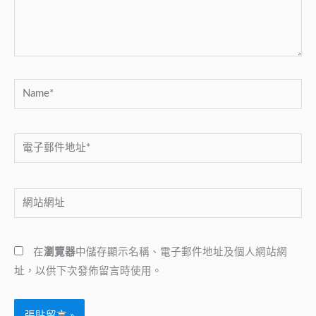
內
容...
Name*
電
子
郵
網
件
站
地
網
址
在
瀏覽器
中儲存顯示名稱、電子郵件地址及個人網站網
址
*
址，以供下次發佈留言時使用。