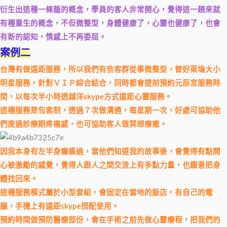
衍生出這種一條龍的概念，學員的客人非常開心，覺得這一趟來就
有種重生的概念，不但微整型，身體健康了，心靈也健康了，也會
有新的認知，情感上不再委屈。
案例二
台灣有做遠距服務，所以我們有些客群從事微整型，替好萊塢大小
明星服務，
針對ＶＩＰ綜合結合，同時都會提前預約元辰宮服務時
間，以每次半小時透越洋skype方式遠距心靈服務。
這種服務是包套制，透過７次做溝通，每星期一次，好處可協助他
們度過診療期疼痛感，也可協助客人做冥想療癒。
因我本身有左半身癱瘓過，當他們知道我的故事後，會覺得有點開
心被激勵的感覺，覺得人跟人之間交流上有多點力量，也願意把身
體找回來。
這種服務模式屬於小型套組，會固定在當地的飯店，有自己的電
腦，手機上有遠距skype搭配使用。
預約時間做預防醫療部份，會在手術之前先做心靈療程，把我們的