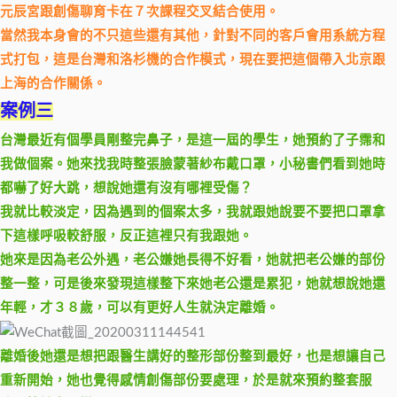
元辰宮跟創傷聊育卡在７次課程交叉結合使用。
當然我本身會的不只這些還有其他，針對不同的客戶會用系統方程
式打包，這是台灣和洛杉機的合作模式，現在要把這個帶入北京跟
上海的合作關係。
案例三
台灣最近有個學員剛整完鼻子，是這一屆的學生，她預約了子霈和
我做個案。她來找我時整張臉蒙著紗布戴口罩，小秘書們看到她時
都嚇了好大跳，想說她還有沒有哪裡受傷？
我就比較淡定，因為遇到的個案太多，我就跟她說要不要把口罩拿
下這樣呼吸較舒服，反正這裡只有我跟她。
她來是因為老公外遇，老公嫌她長得不好看，她就把老公嫌的部份
整一整，可是後來發現這樣整下來她老公還是累犯，她就想說她還
年輕，才３８歲，可以有更好人生就決定離婚。
離婚後她還是想把跟醫生講好的整形部份整到最好，也是想讓自己
重新開始，她也覺得感情創傷部份要處理，於是就來預約整套服