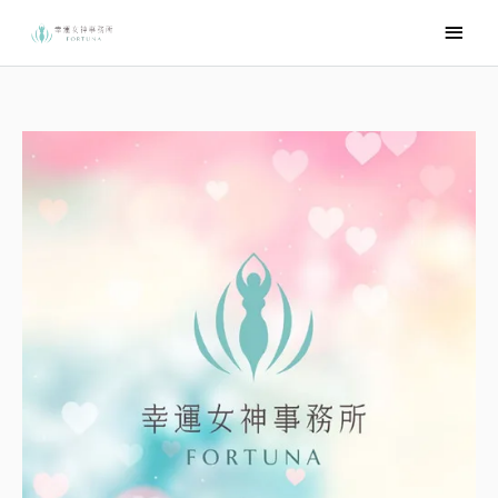
跳
主
至
要
主
選
要
內
單
容