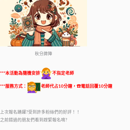
秋分牌陣
***本活動為隨機安排
不指定老師
***服務方式：
老師代占10分鐘，☎電話回覆10分鐘
上次報名踴躍?受到許多粉絲們的好評！！
之前錯過的朋友們看到趕緊報名唷?