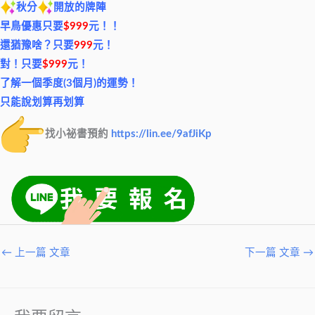
秋分
開放的牌陣
早鳥優惠只要
$999
元！！
還猶豫啥？只要
999
元！
對！只要
$999
元！
了解一個季度(3個月)的運勢！
只能說划算再划算
找小祕書預約
https://lin.ee/9afJiKp
←
上一篇 文章
下一篇 文章
→