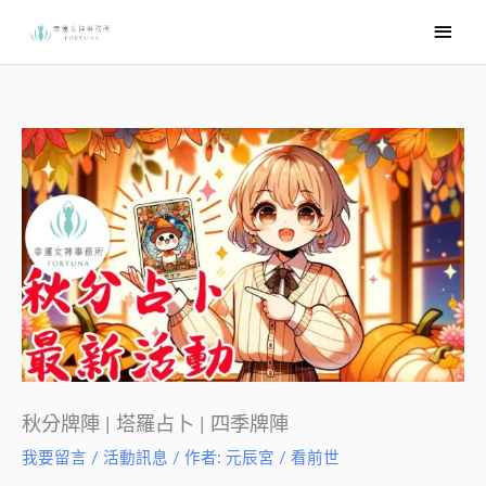
跳
主
至
要
主
選
要
內
單
容
秋分牌陣 | 塔羅占卜 | 四季牌陣
我要留言
/
活動訊息
/ 作者:
元辰宮 / 看前世