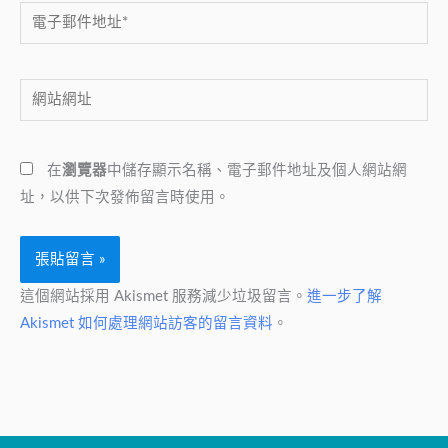
電
子
郵
網
件
站
地
網
址
在
瀏覽器
中儲存顯示名稱、電子郵件地址及個人網站網
址
*
址，以供下次發佈留言時使用。
這個網站採用 Akismet 服務減少垃圾留言。
進一步了解
Akismet 如何處理網站訪客的留言資料
。