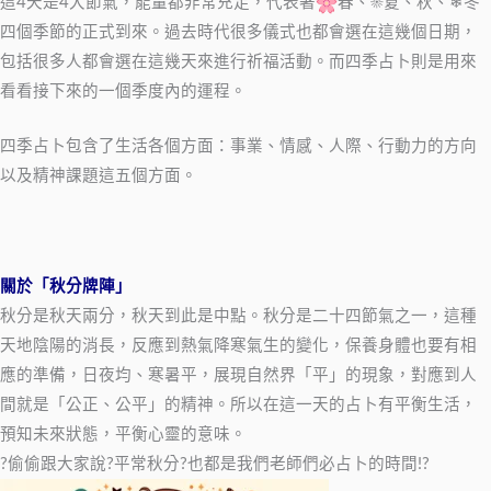
這4天是4大節氣，能量都非常充足，代表著
春、☀夏、秋、❄冬
四個季節的正式到來。過去時代很多儀式也都會選在這幾個日期，
包括很多人都會選在這幾天來進行祈福活動。而四季占卜則是用來
看看接下來的一個季度內的運程。
四季占卜包含了生活各個方面：事業、情感、人際、行動力的方向
以及精神課題這五個方面。
關於「秋分牌陣」
秋分是秋天兩分，秋天到此是中點。秋分是二十四節氣之一，這種
天地陰陽的消長，反應到熱氣降寒氣生的變化，保養身體也要有相
應的準備，日夜均、寒暑平，展現自然界「平」的現象，對應到人
間就是「公正、公平」的精神。所以在這一天的占卜有平衡生活，
預知未來狀態，平衡心靈的意味。
?偷偷跟大家說?平常秋分?也都是我們老師們必占卜的時間!?