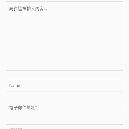
請
在
這
裡
輸
入
內
容...
Name*
電
子
郵
網
件