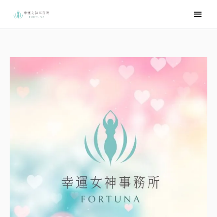
跳
主
至
要
主
選
要
內
單
容