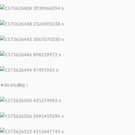
▼99.9％神似！