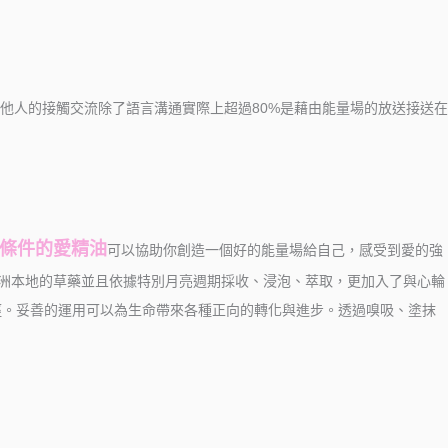
人的接觸交流除了語言溝通實際上超過80%是藉由能量場的放送接送在
條件的愛精油
可以協助你創造一個好的能量場給自己，感受到愛的強
洲本地的草藥並且依據特別月亮週期採收、浸泡、萃取，更加入了與心輪
徑。妥善的運用可以為生命帶來各種正向的轉化與進步。透過嗅吸、塗抹