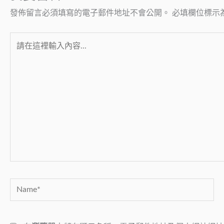
發佈留言必須填寫的電子郵件地址不會公開。
必填欄位標示
請
在
這
裡
輸
入
內
容...
Name*