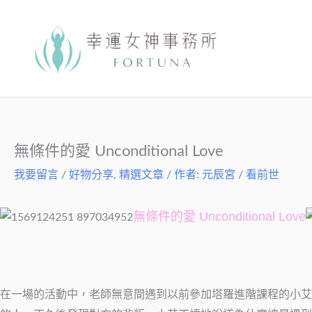
跳
至
主
要
內
容
無條件的愛 Unconditional Love
我要留言
/
好物分享
,
精選文章
/ 作者:
元辰宮 / 看前世
無條件的愛 Unconditional Love
在一場的活動中，老師無意間遇到以前參加塔羅進階課程的小艾