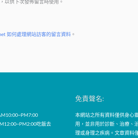
，以供下次發佈留言時使用。
件
地
址
*
smet 如何處理網站訪客的留言資料
。
免責聲名:
10:00~PM7:00
本網站之所有資料僅供身心
12:00~PM2:00吃飯去
用，並非用於診斷、治療、
理或身理之疾病。文章資料