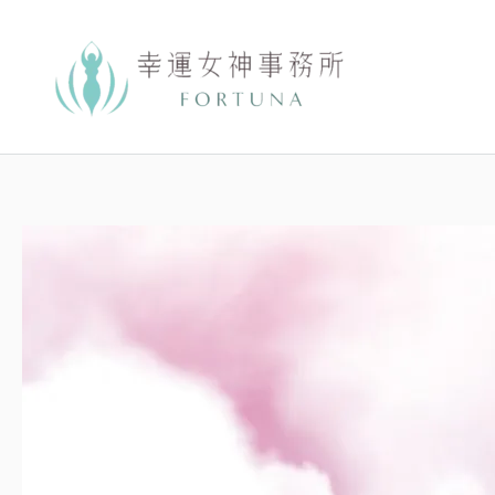
跳
至
主
要
內
容