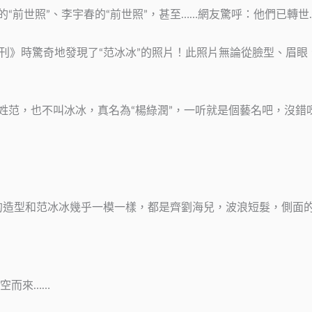
前世照”、李宇春的“前世照”，甚至……網友驚呼：他們已轉世…. 
畫刊》時驚奇地發現了“范冰冰”的照片！此照片無論從臉型、眉
姓范，也不叫冰冰，真名為“楊綠潤”，一听就是個藝名吧，沒錯
的造型和范冰冰幾乎一模一樣，都是齊劉海兒，波浪短髮，側面的
空而來……