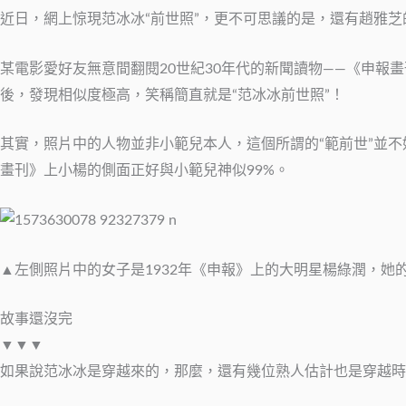
近日，網上惊現范冰冰“前世照”，更不可思議的是，還有趙雅芝的“
某電影愛好友無意間翻閱20世紀30年代的新聞讀物——《申報
後，發現相似度極高，笑稱簡直就是“范冰冰前世照”！
其實，照片中的人物並非小範兒本人，這個所謂的“範前世”並不
畫刊》上小楊的側面正好與小範兒神似99%。
▲左側照片中的女子是1932年《申報》上的大明星楊綠潤，她
故事還沒完
▼▼▼
如果說范冰冰是穿越來的，那麼，還有幾位熟人估計也是穿越時