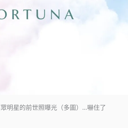
等眾明星的前世照曝光（多圖）…嚇住了