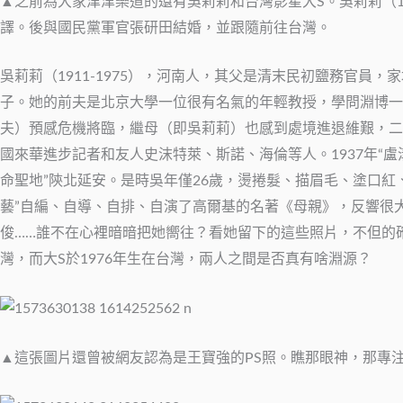
▲之前為大家津津樂道的還有吳莉莉和台灣影星大S。吳莉莉（19
譯。後與國民黨軍官張研田結婚，並跟隨前往台灣。
吳莉莉（1911-1975），河南人，其父是清末民初鹽務官
子。她的前夫是北京大學一位很有名氣的年輕教授，學問淵博一
夫）預感危機將臨，繼母（即吳莉莉）也感到處境進退維艱，二
國來華進步記者和友人史沫特萊、斯諾、海倫等人。1937年“
命聖地”陝北延安。是時吳年僅26歲，燙捲髮、描眉毛、塗口
藝”自編、自導、自排、自演了高爾基的名著《母親》，反響很
俊……誰不在心裡暗暗把她嚮往？看她留下的這些照片，不但的確
灣，而大S於1976年生在台灣，兩人之間是否真有啥淵源？
▲這張圖片還曾被網友認為是王寶強的PS照。瞧那眼神，那專注