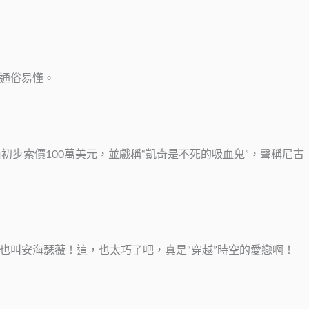
，通俗易懂。
步索價100萬美元，並戲稱“凱奇是不死的吸血鬼”，聲稱尼古
也叫安海瑟薇！這，也太巧了吧，真是“穿越”時空的愛戀啊！