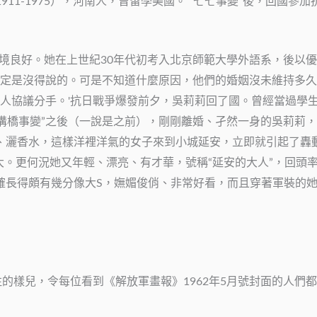
11-1975），河南人，曾留學美國。 “七七事變”後，回國
員，家境良好。她在上世紀30年代初考入北京師範大學外語系，後
定是沒得說的。可是不知道什麼原因，他們的婚姻沒未維持多久。
人協議分手。'抗日戰爭爆發前夕，吳莉莉回了國。曾經當過學
盧溝橋事變”之後（一說是之前），剛剛離婚、孑然一身的吳莉莉
紅、灑香水，這樣洋裡洋氣的女子來到小城延安，立即就引起了轟
大。更何況她又年輕、漂亮、有才華，號稱“延安的大人”，回頭
長得頗有幾分像大S，嫵媚俊俏、非常好看，而且穿著軍裝的她顯得
的樣兒，令每位看到《解放軍畫報》1962年5月號封面的人們都