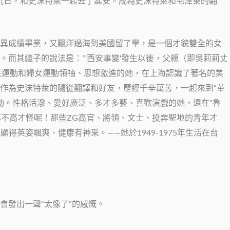
參加抗日，和史沫特萊一起去了延安。成為史沫特萊和毛澤東的翻
以優異成績畢業，又飄洋過海到美國留了學，是一個才貌雙全的女
而其繼子的說法是：“'西安事變'發生以後，父親（即吳莉莉丈
生運動和婦女運動領袖、思想激進的她，在上海認識了著名的美
，作為史沫特萊的隨從翻譯和好友，歷經千辛萬苦，一起來到“革
動。性格活潑、愛好廣泛、多才多藝、喜歡演戲的她，還在“魯
率不高才怪呢！那些ZG高官、將領、文士、投奔聖地的青年才
英姿颯爽、健康有神采。——她於1949-1975年生活在台
會發出一聲“太像了”的感慨。