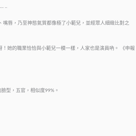
..
眼、嘴唇，乃至神態氣質都像極了小範兒，並經眾人細緻比對之
呀！她的職業恰恰與小範兒一模一樣，人家也是演員吶。 《申報
臉型，五官，相似度99%。