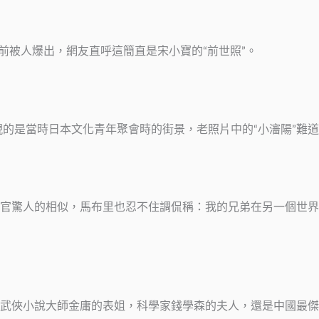
早前被人爆出，網友直呼這簡直是宋小寶的“前世照”。
現的是當時日本文化青年聚會時的街景，老照片中的“小瀋陽”難
官驚人的相似，馬布里也忍不住調侃稱：我的兄弟在另一個世界
武俠小說大師金庸的表姐，科學家錢學森的夫人，還是中國最傑