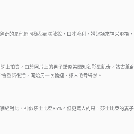
人驚奇的是他們同樣都頭腦敏銳，口才流利，講起話來神采飛揚
網上拍賣，由於照片上的男子酷似美國知名影星凱奇，該古董商初
奇'會重新復活，開始另一次輪迴，讓人毛骨聳然。
貌經對比，神似莎士比亞95%。但更驚人的是，莎士比亞的妻子