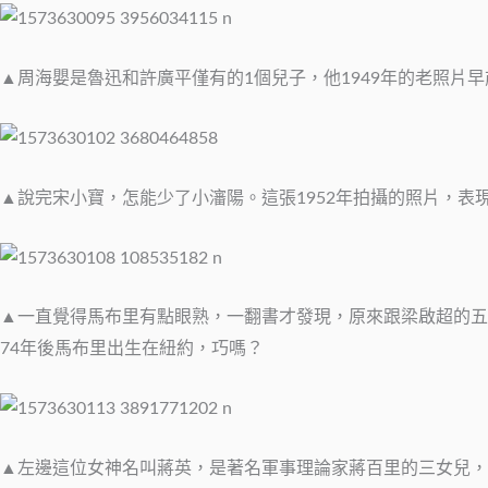
▲周海嬰是魯迅和許廣平僅有的1個兒子，他1949年的老照片
▲說完宋小寶，怎能少了小瀋陽。這張1952年拍攝的照片，表
▲一直覺得馬布里有點眼熟，一翻書才發現，原來跟梁啟超的五
74年後馬布里出生在紐約，巧嗎？
▲左邊這位女神名叫蔣英，是著名軍事理論家蔣百里的三女兒，