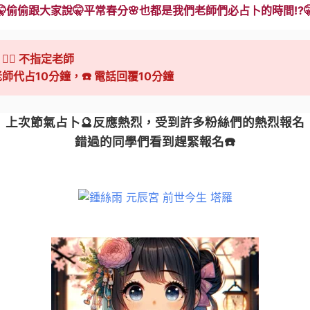
🤫偷偷跟大家說🤫平常春分🌸也都是我們老師們必占卜的時間!?
‍♀️ 不指定老師
 老師代占10分鐘，☎️ 電話回覆10分鐘
上次節氣占卜🔮反應熱烈，受到許多粉絲們的熱烈報名
錯過的同學們看到趕緊報名☎️