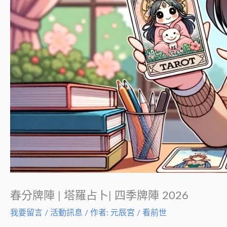
春分牌陣 | 塔羅占卜| 四季牌陣 2026
我要留言
/
活動訊息
/ 作者:
元辰宮 / 看前世