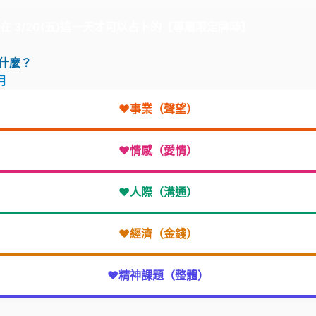
僅在 3/20(五)這一天才可以占卜的【專屬限定牌陣】
什麼？
月
❤️事業（聲望）
❤️情感（愛情）
❤️人際（溝通）
❤️經濟（金錢）
❤️精神課題（整體）