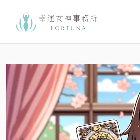
跳
至
主
要
內
容