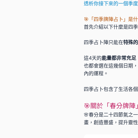
透析你接下來的一個季度
🎯「四季牌陣占卜」是什
首先介紹以下什麼是四季
四季占卜陣只能在
特殊的
這4天的
能量都非常充足
也都會選在這幾個日期，
內的運程。
四季占卜包含了生活各個
🎯關於「春分牌陣
🌸春分是二十四節氣之
畫，創造豐盛，提升靈性