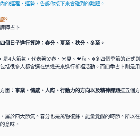
內的運程、運勢，告訴你接下來會碰到的難題。
麼?
牌陣占卜
四個日子進行算牌：春分、夏至、秋分、冬至。
，是4大節氣，代表著🌸春、☀️夏、🍁秋、❄️冬四個季節的正
包括很多人都會選在這幾天來進行祈福活動。而四季占卜則是用
方面：
事業、情感、人際、行動力的方向以及精神課題
這五個方
」
一，屬於四大節氣。春分也是萬物復蘇，能量覺醒的時節。所以
的意味。