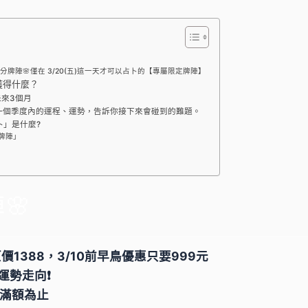
分牌陣🌸僅在 3/20(五)這一天才可以占卜的【專屬限定牌陣】
獲得什麼？
來3個月
一個季度內的運程、運勢，告訴你接下來會碰到的難題。
卜」是什麼?
分牌陣」
🌸
1388，3/10前早鳥優惠只要999元
勢走向❗️
滿額為止