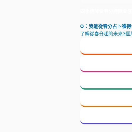
四季牌陣🌸春分牌陣🌸
Q：我能從春分占卜獲得
了解從春分起的未來3個