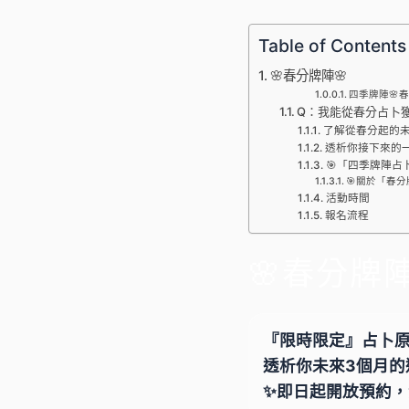
Table of Contents
🌸春分牌陣🌸
四季牌陣🌸春
Q：我能從春分占卜
了解從春分起的未
透析你接下來的
🎯「四季牌陣占
🎯關於「春
活動時間
報名流程
🌸春分牌陣
『限時限定』占卜原價
透析你未來3個月的運
✨即日起開放預約，