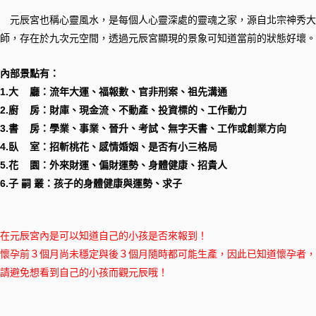
元辰宮也稱心靈風水，是每個人心靈深處的靈魂之家，源自北宗神秀大
師，存在於九次元空間，透過元辰宮顯現的景象可知道當前的狀態好壞。
內部景點有：
1.大 廳：流年大運、福報數、官非刑案、祖先溝通
2.廚 房：財庫、現金流、不動產、投資標的、工作動力
3.書 房：學業、事業、晉升、考試、無字天書、工作或創業方向
4.臥 室：招斬桃花、感情婚姻、是否有小三格局
5.花 園：外來財運、偏財運勢、身體健康、招貴人
6.子 嗣 叢：孩子的身體健康與運勢、求子
在元辰宮內是可以知道自己的小孩是否來報到！
懷孕前３個月尚未穩定與後３個月隨時都可能生產，因此已知道懷孕者，
請避免想看到自己的小孩而觀元辰哦！