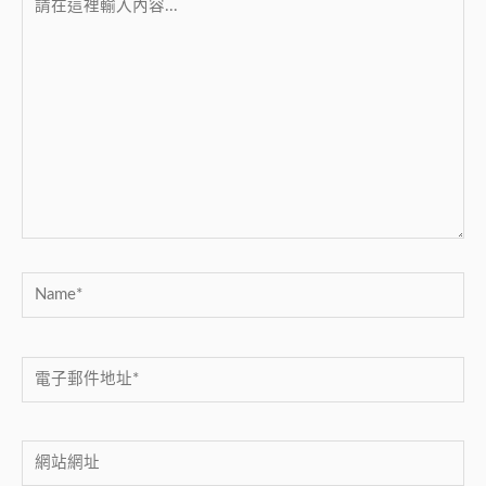
在
這
裡
輸
入
內
容...
Name*
電
子
郵
網
件
站