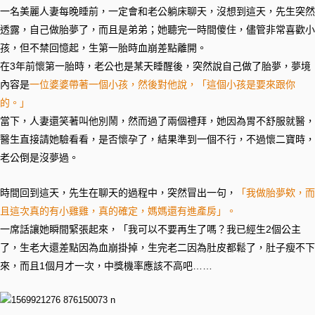
一名美麗人妻每晚睡前，一定會和老公躺床聊天，沒想到這天，先生突然
透露，自己做胎夢了，而且是弟弟；她聽完一時間傻住，儘管非常喜歡小
孩，但不禁回憶起，生第一胎時血崩差點離開。
在3年前懷第一胎時，老公也是某天睡醒後，突然說自己做了胎夢，夢境
內容是
一位婆婆帶著一個小孩，然後對他說，「這個小孩是要來跟你
的。」
當下，人妻還笑著叫他別鬧，然而過了兩個禮拜，她因為胃不舒服就醫，
醫生直接請她驗看看，是否懷孕了，結果準到一個不行，不過懷二寶時，
老公倒是沒夢過。
時間回到這天，先生在聊天的過程中，突然冒出一句，
「我做胎夢欸，而
且這次真的有小雞雞，真的確定，媽媽還有進產房」。
一席話讓她瞬間緊張起來，「我可以不要再生了嗎？我已經生2個公主
了，生老大還差點因為血崩掛掉，生完老二因為肚皮都鬆了，肚子瘦不下
來，而且1個月才一次，中獎機率應該不高吧……