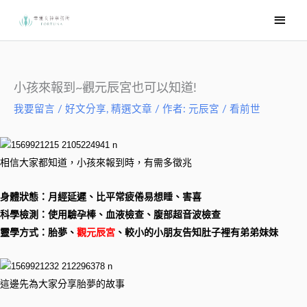
跳
主
至
要
主
選
要
內
單
小孩來報到~觀元辰宮也可以知道!
容
我要留言
/
好文分享
,
精選文章
/ 作者:
元辰宮 / 看前世
相信大家都知道，小孩來報到時，有需多徵兆
身體狀態：月經延遲、比平常疲倦易想睡、害喜
科學檢測：使用驗孕棒、血液檢查、腹部超音波檢查
靈學方式：胎夢、
觀元辰宮
、較小的小朋友告知肚子裡有弟弟妹妹
這邊先為大家分享胎夢的故事