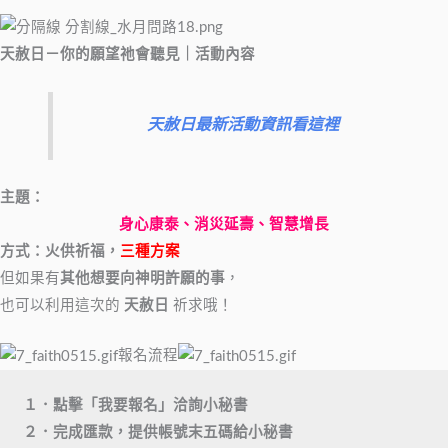
天赦日
－
你的願望祂會聽見
｜活動內容
天赦日最新活動資訊看這裡
主題
：
身心康泰、消災延壽、智慧增長
方式：火供祈福，
三種方案
但如果有
其他想要向神明許願的事
，
也可以利用這次的
天赦日
祈求哦！
報名流程
１．點擊「我要報名」洽詢小秘書

２．完成匯款，提供帳號末五碼給小秘書