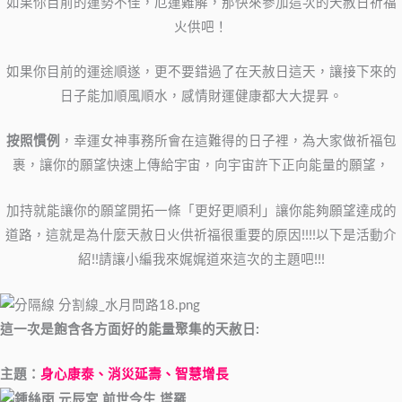
如果你目前的運勢不佳，厄運難解，那快來參加這次的天赦日祈福
火供吧！
如果你目前的運途順遂，更不要錯過了在天赦日這天，讓接下來的
日子能加順風順水，感情財運健康都大大提昇。
按照慣例
，幸運女神事務所會在這難得的日子裡，為大家做祈福包
裹，讓你的願望快速上傳給宇宙，向宇宙許下正向能量的願望，
加持就能讓你的願望開拓一條「更好更順利」讓你能夠願望達成的
道路，這就是為什麼天赦日火供祈福很重要的原因!!!!以下是活動介
紹!!請讓小編我來娓娓道來這次的主題吧!!!
這一次是飽含各方面好的能量聚集的天赦日:
主題：
身心康泰、消災延壽、智慧增長