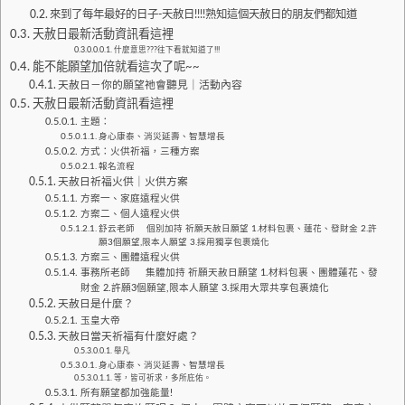
來到了每年最好的日子-天赦日!!!!熟知這個天赦日的朋友們都知道
天赦日最新活動資訊看這裡
什麼意思???往下看就知道了!!!
能不能願望加倍就看這次了呢~~
天赦日－你的願望祂會聽見｜活動內容
天赦日最新活動資訊看這裡
主題：
身心康泰、消災延壽、智慧增長
方式：火供祈福，三種方案
報名流程
天赦日祈福火供｜火供方案
方案一、家庭遠程火供
方案二、個人遠程火供
舒云老師 個別加持 祈願天赦日願望 1.材料包裹、蓮花、發財金 2.許
願3個願望,限本人願望 3.採用獨享包裹燒化
方案三、團體遠程火供
事務所老師 集體加持 祈願天赦日願望 1.材料包裹、團體蓮花、發
財金 2.許願3個願望,限本人願望 3.採用大眾共享包裹燒化
天赦日是什麼？
玉皇大帝
天赦日當天祈福有什麼好處？
舉凡
身心康泰、消災延壽、智慧增長
等，皆可祈求，多所庇佑。
所有願望都加強能量!