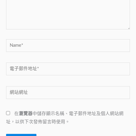
入
內
容...
Name*
電
子
郵
網
件
站
地
網
址
在
瀏覽器
中儲存顯示名稱、電子郵件地址及個人網站網
址
*
址，以供下次發佈留言時使用。