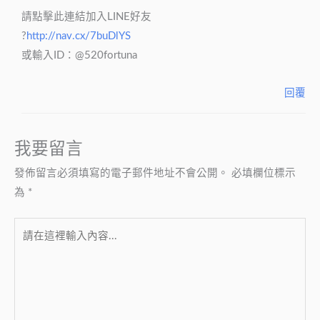
請點擊此連結加入LINE好友
?
http://nav.cx/7buDlYS
或輸入ID：@520fortuna
回覆
我要留言
發佈留言必須填寫的電子郵件地址不會公開。
必填欄位標示
為
*
請
在
這
裡
輸