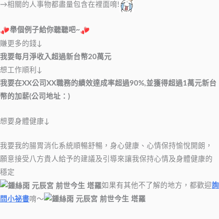
→相關的人事物都盡量包含在裡面唷!
舉個例子給你聽聽吧~
賺更多的錢↓
我要每月淨收入超過新台幣20萬元
想工作順利↓
我要在XX公司XX職務的績效達成率超過90%,並獲得超過1萬元新台
幣的加薪(公司地址：)
想要身體健康↓
我要我的腸胃消化系統順暢舒暢，身心健康、心情保持愉悅開朗，
願意接受八方貴人給予的建議及引導來讓我保持心情及身體健康的
穩定
如果有其他不了解的地方，都歡迎
詢
問小祕書
唷～