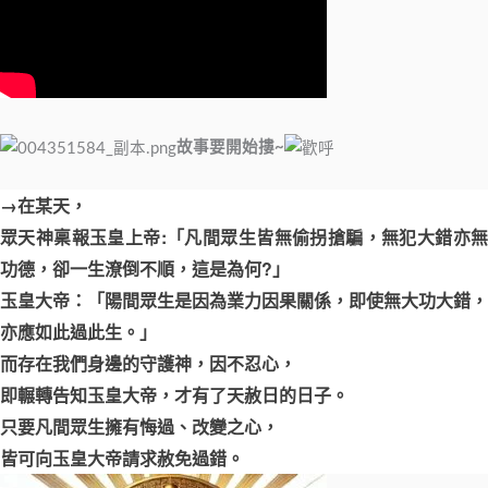
故事要開始摟~
→在某天，
眾天神稟報玉皇上帝
:「凡間眾生皆無偷拐搶騙，無犯大錯亦
功德，
卻一生潦倒不順，這是為何?」
玉皇大帝
：「陽間眾生是因為業力因果關係，
即使無大功大錯，
亦應如此過此生。」
而存在我們身邊的守護神，因不忍心，
即輾轉告知玉皇大帝，才有了天赦日的日子。
只要凡間眾生擁有悔過、改變之心，
皆可向玉皇大帝請求赦免過錯。