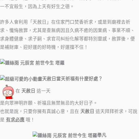
一不宜殺生，因為上天有好生之德。
許多人會利用「天赦日」在住家門口焚香祈求，或是到廟裡去祈
求、懺悔赦罪，尤其是查無病因且久病不癒的因果病、事業不順、
求身體健康、求子嗣、求官司糾紛化解等都特別靈感，赦罪後，便
是補財庫、迎好運的好時機，好運擋不住！
天赦日當天
祈福有什麼好處？
在
天赦日
這一天
是向眾神明許願、祈福且無禁無忌的大好日子。
也就是說，只要你擁有真誠心意，且在
天赦日
這天拜拜祈求，可說
是
有求必應
哦！
舉凡