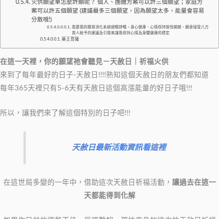
火供願望單怎麼許願呢？ 個人、團體方案可以許三個願望；家庭方
案可以許五個願望 (建議最多三個願望，因為願望太多，能量會容易
分散哦!)
我要我的腸胃消化系統順暢舒暢，身心健康、心情保持愉悅開朗，願意接受八方
貴人給予的建議及引導來讓我保持心情及身體健康的穩定
藥王菩薩
在這一天裡，你的願望祂會聽見－天赦日
｜祈福火供
來到了每年最好的日子-天赦日!!!!熟知這個天赦日的朋友們都知道
每年365天裡只有5-6天有天赦日這個高漲能量的好日子哦!!!
所以，讓我們來了解這個特別的日子吧!!!
天赦日最新活動資訊看這裡
在這世局多變的一年中，借助這次天赦日祈福活動，
讓過去在這一
天都能得到化解