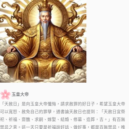
玉皇大帝
「天赦日」是向玉皇大帝懺悔，請求赦罪的好日子，希望玉皇大帝
可以寬恕、赦免自己的罪孽，通書論天赦日也提到：「天赦日宜祭
祀、祈福、齋醮、求嗣、嫁娶、結婚、修墓、造葬，吉。」有百無
禁忌之意。這一天只要是祈福說好話、做好事，都是百無禁忌，唯