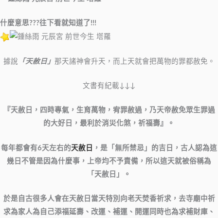
什麼意思???往下看就知道了!!!
據說
「天赦日」
那天諸神會升天，而上天就會把萬物的罪都赦免。
文書有紀載↓↓↓
『天赦日，四時專氣，生育萬物，宥罪赦過，乃天帝赦免眾生罪過
的大好日，最利於消災化煞，祈福壽』。
每年都會有6天左右的
天赦日
，是「無所禁忌」的吉日，古人認為這
幾日不管是因為什麼事，上帝均不予責備，所以這天就被俗稱為
「天赦日」。
於是自古很多人會在天赦日當天特別向老天焚香祈求，去寺廟中祈
求為家人為自己添福延壽、改運、補運、開運同時也為求補財庫、