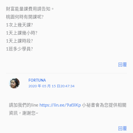
財富能量課費用請告知。
桃園何時有開課呢?
1次上幾天課?
1天上課幾小時?
1天上課時段?
1班多少學員?
回覆
FORTUNA
2020 年 05 月 15 日20:47:34
請加我們的line
https://lin.ee/9afJiKp
小祕書會為您提供相關
資訊，謝謝您~
回覆