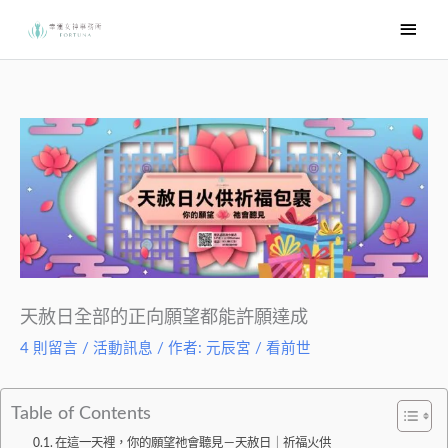
跳
主
至
要
主
選
要
內
單
容
天赦日全部的正向願望都能許願達成
4 則留言
/
活動訊息
/ 作者:
元辰宮 / 看前世
Table of Contents
在這一天裡，你的願望祂會聽見－天赦日｜祈福火供