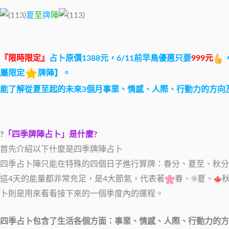
夏
至
牌
陣
『限時限定』
占卜原價1388元，6/11前早鳥優惠只要
999元
屬限定
牌陣】。
能了解從夏至起的未來3個月事業、情感、人際、行動力的方向
?
「四季牌陣占卜」是什麼?
首先介紹以下什麼是四季牌陣占卜
四季占卜陣只能在特殊的四個日子進行算牌：春分、夏至、秋分
這4天的能量都非常充足，是4大節氣，代表著
春、☀夏、
卜則是用來看看接下來的一個季度內的運程。
四季占卜包含了生活各個方面：事業、情感、人際、行動力的方