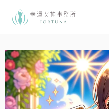
跳
至
主
要
內
容