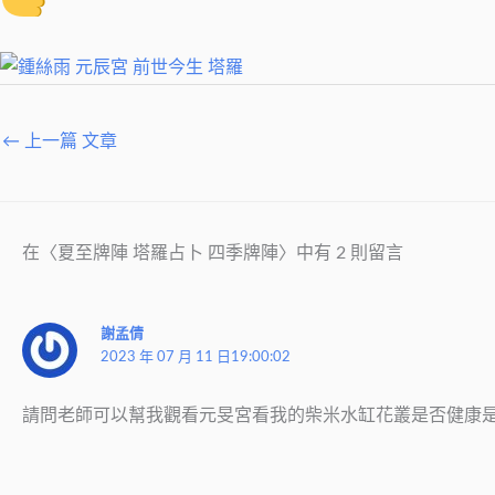
←
上一篇 文章
在〈夏至牌陣 塔羅占卜 四季牌陣〉中有 2 則留言
謝孟倩
2023 年 07 月 11 日19:00:02
請問老師可以幫我觀看元旻宮看我的柴米水缸花叢是否健康