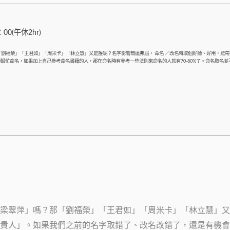
0(午休2hr)
劉福榮」「王君如」「周米卡」「林立慧」又是誰呢？名字影響無遠弗屆， 命名 ／改名時取個好聽、好用，能
幫忙命名，如果加上自己參考命名書籍的人，那在命名時有參考一些法則來命名的人就有70-80%了。命名取名
梁翠萍」嗎？那「劉福榮」「王君如」「周米卡」「林立慧」又是
貴人」。如果我們之前的名字取錯了、改名改錯了，還是有機會