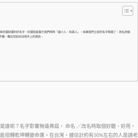
帶來好運財運的好名字，好運就能幫忙我們時時「遠小人，有貴人」。如果我們之前的名字取錯了、改名改錯
並不難，難在您如何活用手上的資訊。
誰呢？名字影響無遠弗屆， 命名 ／改名時取個好聽、好用，
能扭轉乾坤轉變命運。在台灣，據估計約有50%左右的人是請老