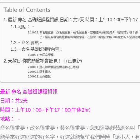
Table of Contents
最新 命名 基礎班課程資訊 日期：共2天 時間：上午10：00~下午17：0
地點： –
命名很重要，改名很重要，藝名很重要。您知道梁靜茹原名叫「梁翠萍」嗎？那「
了，還是有機會能扭轉乾坤轉變命運。在台灣，據估計約有50%左右的人是請老師
– 命名 要點 –
– 命名 基礎班課程內容：
元辰宮課程
天赦日-你的願望祂會聽見！！(已更新)
蓮花除障轉運煙供活動~(已更新)
陽宅風水
生命靈數
最新 命名 基礎班課程資訊
日期：共2天
時間：上午10：00~下午17：00(午休2hr)
地點： –
命名很重要，改名很重要，藝名很重要。您知道梁靜茹原名叫「
能帶來好運財運的好名字，好運就能幫忙我們時時「遠小人，有