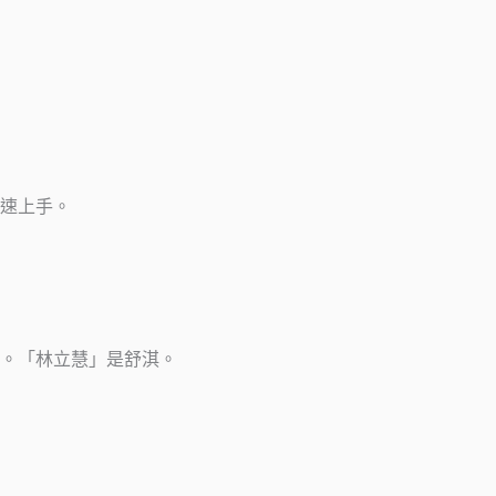
速上手。
。「林立慧」是舒淇。