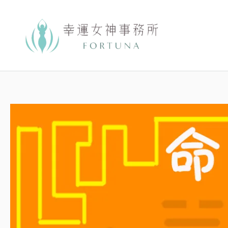
跳
至
主
要
內
容