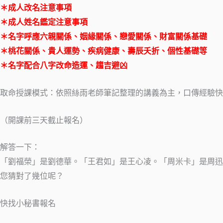
＊成人改名注意事項
＊成人姓名鑑定注意事項
＊名字呼應六親關係、姻緣關係、戀愛關係、財富關係基礎
＊桃花關係、貴人運勢、疾病健康、壽辰夭折、個性基礎等
＊名字配合八字改命造運、趨吉避凶
取命授課模式：依照絲雨老師筆記整理的講義為主，口傳經驗快
（開課前三天截止報名）
解答一下：
「劉福榮」是劉德華。「王君如」是王心凌。「周米卡」是周迅
您猜對了幾位呢？
快找小秘書報名