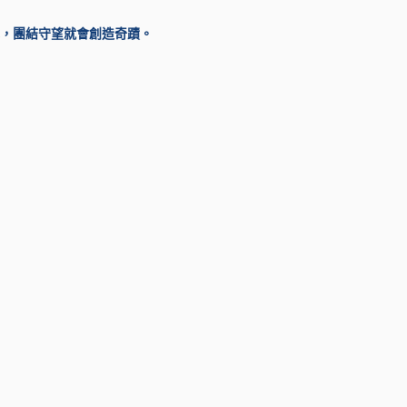
，團結守望就會創造奇蹟。