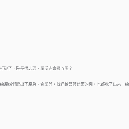
打破了，院長很忐忑，羅漢寺會接收嗎？
給產婦們騰出了產房、食堂等。就連給菩薩遮雨的棚，也都騰了出來，給