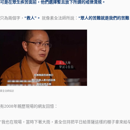
可是在眾生疾苦面前，他們選擇暫且放下所謂的戒律清規。
只為兩個字，
“救人”。
就像素全法師所說：
“眾人的苦難就是我們的苦難
素全法師採訪
有2008年親歷現場的網友回憶：
“我也在現場，當時下著大雨，素全住持把平日給菩薩這樣的棚子拿來給