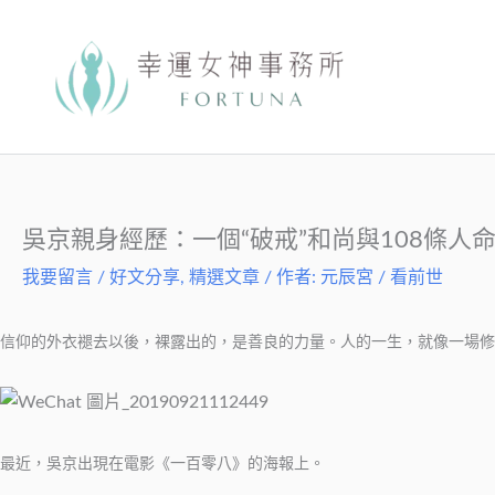
跳
至
主
要
內
容
吳京親身經歷：一個“破戒”和尚與108條人
我要留言
/
好文分享
,
精選文章
/ 作者:
元辰宮 / 看前世
信仰的外衣褪去以後，裸露出的，是善良的力量。人的一生，就像一場修
最近，吳京出現在電影《一百零八》的海報上。