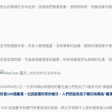
他允許產婦在寺內吃肉，因為她們需要營養。食物短缺時，他親自看守飯
在寺院裡做手術，所有人都很擔憂，沒有專業的設備、簡陋的環境會不會
但是從頭到尾，不論是順產還是剖腹產，所有母親竟然全部順利生產，而
2008年8月1日，什邡市婦幼保健院的醫生護士們告別了2個多月的“帳
好是108個羅漢，也因這樣的奇妙緣分，人們把這些孩子親切地稱為“羅漢
“108”這個數字和佛門有著很深的淵源，師父平常脖子上掛的佛珠是108顆