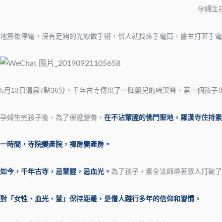
孕婦生
地震後停電，沒有足夠的光線做手術，僧人就找來手電筒，醫生打著手電
5月13日清晨7點36分，千年古寺傳出了一陣嬰兒的啼哭聲，第一個孩
孕婦生完孩子後，為了保證營養，
在不沾葷腥的佛門聖地，羅漢寺住持素
一時間，寺院變產院，禪房變產房。
如今，千年古寺，忌葷腥，忌血光。
為了孩子，素全法師帶著眾人打破了佛
對「女性、血光、葷」保持距離，是僧人踐行多年的信仰和習慣。