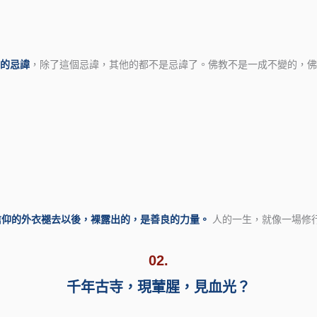
大的忌諱
，除了這個忌諱，其他的都不是忌諱了。佛教不是一成不變的，佛
信仰的外衣褪去以後，裸露出的，是善良的力量。
人的一生，就像一場修
02.
千年古寺，現葷腥，見血光？