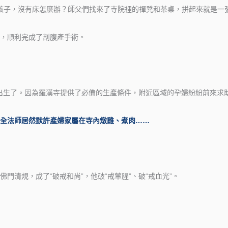
孩子，沒有床怎麼辦？師父們找來了寺院裡的禪凳和茶桌，拼起來就是一
，順利完成了剖腹產手術。
子出生了。因為羅漢寺提供了必備的生產條件，附近區域的孕婦紛紛前來求
全法師居然默許產婦家屬在寺內燉雞、煮肉……
門清規，成了“破戒和尚”，他破“戒葷腥”、破“戒血光”。