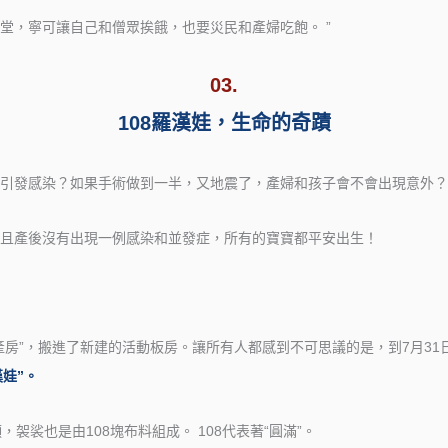
堂，寧可讓自己和僧眾挨餓，也要災民和產婦吃飽。 ”
03.
108羅漢娃，生命的奇蹟
引發感染？如果手術做到一半，又地震了，產婦和孩子會不會出現意外？
且產後沒有出現一例感染和並發症，所有的寶寶都平安出生！
篷產房”，搬進了新建的活動板房。讓所有人都感到不可思議的是，到7月31
娃”。
，袈裟也是由108塊布料組成。 108代表著“圓滿”。