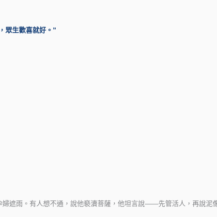
，眾生歡喜就好。”
孕婦遮雨。有人想不通，說他褻瀆菩薩，他坦言說——先管活人，再說泥