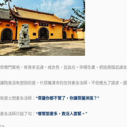
但佛門聖地，有很多忌諱，戒女色、忌血光。孕婦生產，把這兩個忌諱全
讓院長沒有想到的是，什邡羅漢寺的住持素全法師，不但應允了請求，還
有居士問素全法師：
“菩薩你都不管了，你讓菩薩淋雨？”
素全法師只說了句：
“哪管那麼多，救活人要緊。”