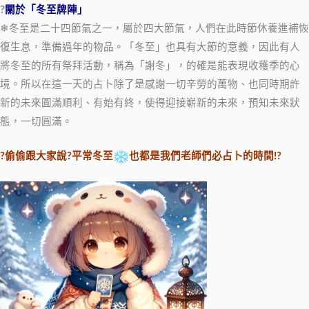
?
關於「冬至牌陣」
❄冬至是二十四節氣之一，屬於四大節氣，人們在此時節休養進補恢
復生息，準備過年的物品。「冬至」也具有大節的意義，因此有人
將冬至的所有祭拜活動，稱為「謝冬」，的確是能表現收穫季的心
境。所以在這一天的占卜除了是感謝一切辛勞的萬物、也同時期許
新的未來圓滿順利、有始有終，使得迎接嶄新的未來，預知未來狀
態，一切圓滿。
?偷偷跟大家說?平常冬至
也都是我們老師們必占卜的時間!?