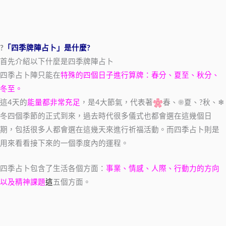
?
「四季牌陣占卜」是什麼?
首先介紹以下什麼是四季牌陣占卜
四季占卜陣只能在
特殊的四個日子進行算牌：春分、夏至、秋分、
冬至。
這4天的
能量都非常充足
，是4大節氣，代表著
春、☀夏、?秋、❄
冬四個季節的正式到來，過去時代很多儀式也都會選在這幾個日
期，包括很多人都會選在這幾天來進行祈福活動。而四季占卜則是
用來看看接下來的一個季度內的運程。
四季占卜包含了生活各個方面：
事業、情感、人際、行動力的方向
以及精神課
題
這
五個方面。