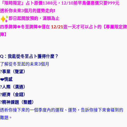
『限時限定』占卜原價1388元，12/10前早鳥優惠價只要999元
透析你未來3個月的運勢走向❗️
即日起開放預約，滿額為止
四季牌陣❄冬至牌陣
❄
僅在
12/21
這一天才可以占卜的【專屬限定牌
陣】
Q：我能從冬至占卜
獲得什麼？
了解從冬至起的未來3個月
?事業（聲望）
❤️情感
?人際（溝通）
?經濟（金錢）
?精神課題（整體）
透析你接下來的一個季度內的運程、運勢，告訴你接下來會碰到的
難題。