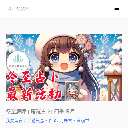
跳
主
至
要
主
選
要
內
單
容
冬至牌陣 | 塔羅占卜| 四季牌陣
我要留言
/
活動訊息
/ 作者:
元辰宮 / 看前世