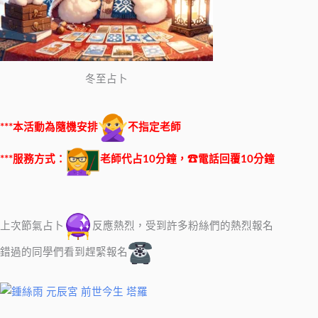
冬至占卜
***本活動為隨機安排
不指定老師
***服務方式：
老師代占10分鐘，☎電話回覆10分鐘
上次節氣占卜
反應熱烈，受到許多粉絲們的熱烈報名
錯過的同學們看到趕緊報名