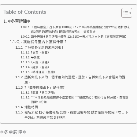
Table of Contents
❄冬至牌陣❄
『限時限定』占卜原價1388元，12/10前早鳥優惠價只要999元 透析你未
來3個月的運勢走向❗️ 即日起開放預約，滿額為止
四季牌陣❄冬至牌陣❄僅在 12/21這一天才可以占卜的【專屬限定牌陣】
Q：我能從冬至占卜獲得什麼？
了解從冬至起的未來3個月
?事業（聲望）
❤️情感
?人際（溝通）
?經濟（金錢）
?精神課題（整體）
透析你接下來的一個季度內的運程、運勢，告訴你接下來會碰到的難
題。
?「四季牌陣占卜」是什麼?
?關於「冬至牌陣」
***本活動為隨機安排不指定老師 ***服務方式：老師代占10分鐘，☎電話
回覆10分鐘
活動時間
報名流程 找小秘書報名 安排、確認回覆時間 請於確認時間完『次日下
午3點』前完成匯款＄999元
❄冬至牌陣❄