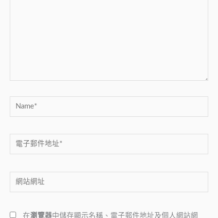
裡
輸
入
內
容...
Name*
電
子
郵
網
件
站
地
網
址
在
瀏覽器
中儲存顯示名稱、電子郵件地址及個人網站網
址