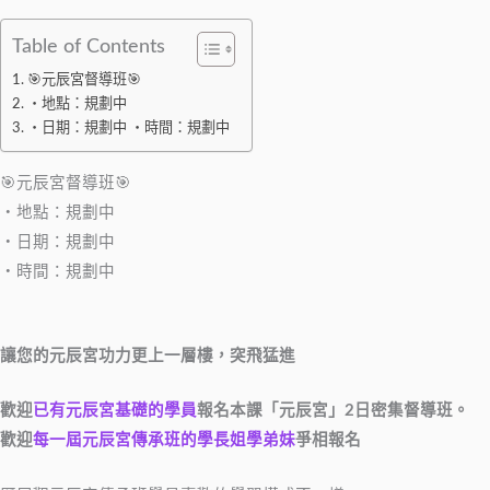
Table of Contents
🎯元辰宮督導班🎯
・地點：規劃中
・日期：規劃中 ・時間：規劃中
🎯元辰宮督導班🎯
・地點：規劃中
・日期：規劃中
・時間：規劃中
讓您的元辰宮功力更上一層樓，突飛猛進
歡迎
已有元辰宮基礎的學員
報名本課「元辰宮」2日密集督導班。
歡迎
每一屆元辰宮傳承班的學長姐學弟妹
爭相報名