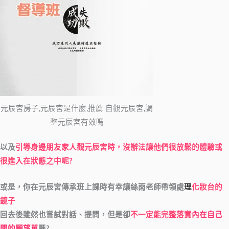
元辰宮房子,元辰宮是什麼,推薦 自觀元辰宮,調
整元辰宮有效嗎
以及
引導身邊朋友家人觀元辰宮時，沒辦法讓他們很放鬆的體驗或
很進入在狀態之中呢?
或是，你在元辰宮傳承班上課時有幸讓絲雨老師帶領處
理
化妝台的
鏡子
回去後雖然也嘗試對話、提問，但是卻
不一定能完整落實
內在自己
開的願望單
嗎?