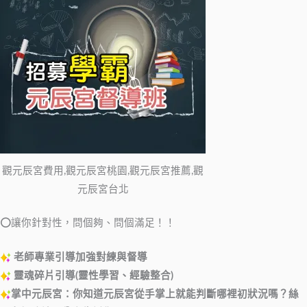
觀元辰宮費用,觀元辰宮桃園,觀元辰宮推薦,觀
元辰宮台北
⭕讓你針對性，問個夠、問個滿足！！
老師專業引導加強對練與督導
靈魂碎片引導(靈性學習、經驗整合)
掌中元辰宮：你知道元辰宮從手掌上就能判斷哪裡初狀況嗎？絲