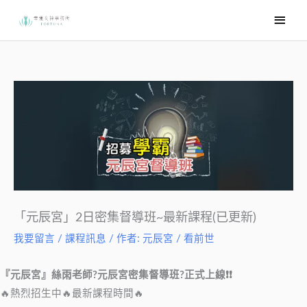
跳
主
至
要
主
選
要
內
單
容
「元辰宮」2日密集督導班~最新課程(已更新)
我要留言
/
課程訊息
/ 作者:
元辰宮 / 看前世
『元辰宮』絲雨老師?元辰宮密集督導班?正式上線❗❗
🔥熱烈招生中🔥最新課程時間🔥