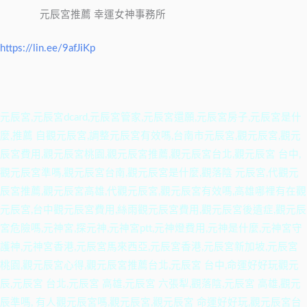
元辰宮推薦 幸運女神事務所
https://lin.ee/9afJiKp
元辰宮,元辰宮dcard,元辰宮管家,元辰宮還願,元辰宮房子,元辰宮是什
麼,推薦 自觀元辰宮,調整元辰宮有效嗎,台南市元辰宮,觀元辰宮,觀元
辰宮費用,觀元辰宮桃園,觀元辰宮推薦,觀元辰宮台北,觀元辰宮 台中,
觀元辰宮準嗎,觀元辰宮台南,觀元辰宮是什麼,觀落陰 元辰宮,代觀元
辰宮推薦,觀元辰宮高雄,代觀元辰宮,觀元辰宮有效嗎,高雄哪裡有在觀
元辰宮,台中觀元辰宮費用,絲雨觀元辰宮費用,觀元辰宮後遺症,觀元辰
宮危險嗎,元神宮,探元神,元神宮ptt,元神燈費用,元神是什麼,元神宮守
護神,元神宮香港,元辰宮馬來西亞,元辰宮香港,元辰宮新加坡,元辰宮
桃園,觀元辰宮心得,觀元辰宮推薦台北,元辰宮 台中,命運好好玩觀元
辰,元辰宮 台北,元辰宮 高雄,元辰宮 六張犁,觀落陰,元辰宮 高雄,觀元
辰準嗎, 有人觀元辰宮嗎,觀元辰宮,觀元辰宮 命運好好玩,觀元辰宮台