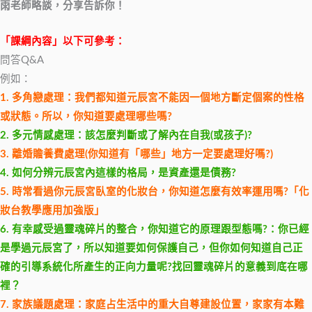
雨老師略談，分享告訴你！
「課綱內容」以下可參考：
問答Q&A
例如：
1. 多角戀處理：我們都知道元辰宮不能因一個地方斷定個案的性格
或狀態。所以，你知道要處理哪些嗎?
2. 多元情感處理：該怎麼判斷或了解內在自我(或孩子)?
3. 離婚贍養費處理(你知道有「哪些」地方一定要處理好嗎?)
4. 如何分辨元辰宮內這樣的格局，是資產還是債務?
5. 時常看過你元辰宮臥室的化妝台，你知道怎麼有效率運用嗎?「化
妝台教學應用加強版」
6. 有幸感受過靈魂碎片的整合，你知道它的原理跟型態嗎?：你已經
是學過元辰宮了，所以知道要如何保護自己，但你如何知道自己正
確的引導系統化所產生的正向力量呢?找回靈魂碎片的意義到底在哪
裡？
7. 家族議題處理：家庭占生活中的重大自尊建設位置，家家有本難