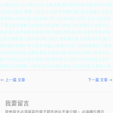
北,觀元辰宮 台中,觀元辰宮 高雄,推薦 觀元辰宮台南,高雄哪裡有在觀
元辰宮,元辰宮 推薦,元辰宮 ptt,元辰宮守護神,觀元辰宮後遺症,元辰宮
管家,觀元辰宮注意,元辰宮是什麼,元辰宮代觀,元辰宮 瓦房,元辰宮房
子,觀元辰宮推薦,元辰宮四合院,自修元辰宮,元辰宮教學,元辰宮花公
花婆,觀元辰宮老師,元辰宮引導,元辰宮音樂,觀元神,元辰宮是真的嗎,
元辰宮費用,觀元辰宮有效嗎,元辰宮 香港,觀元辰,元辰宮本命花,觀元
辰宮,觀元辰是什麼,元辰宮 改運,元辰宮本命花, 元辰宮觀落陰,元辰宮
主神,元辰宮米缸,元辰宮書房,元辰宮別墅,元辰宮紅磚屋,元辰宮本命
樹,元辰宮花公花婆,元辰宮代觀,如何進入元辰宮,元辰宮意義,元辰宮
推薦,元辰宮體驗, 什麼是元辰宮,何謂元辰宮,元辰宮效果,元辰宮心得
←
上一篇 文章
下一篇 文章
→
我要留言
發佈留言必須填寫的電子郵件地址不會公開。
必填欄位標示