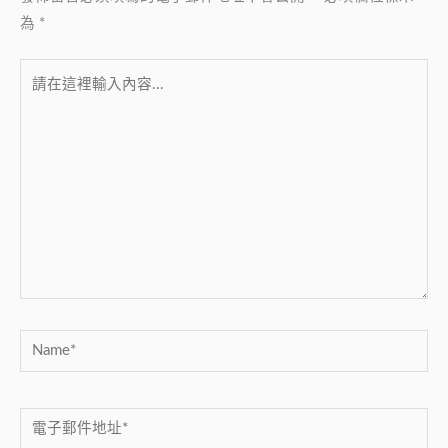
為
*
請
在
這
裡
輸
入
內
容...
Name*
電
子