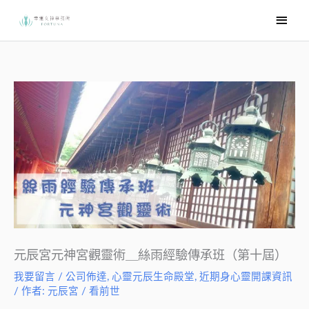
跳
主
至
要
主
選
要
內
單
容
元辰宮元神宮觀靈術＿絲雨經驗傳承班（第十屆）
我要留言
/
公司佈達
,
心靈元辰生命殿堂
,
近期身心靈開課資訊
/ 作者:
元辰宮 / 看前世