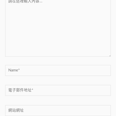
在
這
裡
輸
入
內
容...
Name*
電
子
郵
網
件
站