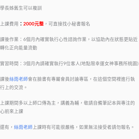
學長姊舊生可以複訓
上課費用
：
2000元整
，可直接找小秘書報名
課後作業：6個月內確實執行心性諮詢作業，以協助內在狀態更貼近
轉化正向能量流動
實習時間：3個月內請確實執行9位客人(地點限幸運女神事務所桃園)
課後
絲雨老師
會在臉書有專屬會員討論專區，在這個空間裡進行執
行上的交流。
上課期間多以上師口傳為主，講義為輔，敬請自備筆記本與專注的
心前來上課
還有，
絲雨老師
上課時有可能很嚴格，如果無法接受者請勿報名。