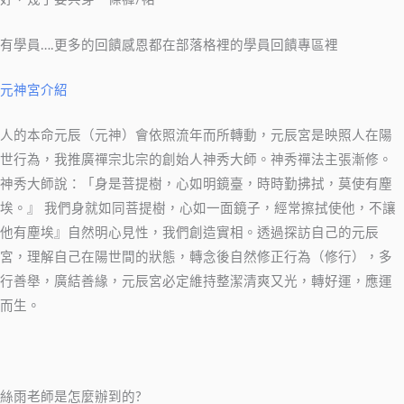
有學員….更多的回饋感恩都在部落格裡的學員回饋專區裡
元神宮介紹
人的本命元辰（元神）會依照流年而所轉動，元辰宮是映照人在陽
世行為，我推廣禪宗北宗的創始人神秀大師。神秀禪法主張漸修。
神秀大師說：「身是菩提樹，心如明鏡臺，時時勤拂拭，莫使有塵
埃。』 我們身就如同菩提樹，心如一面鏡子，經常擦拭使他，不讓
他有塵埃』自然明心見性，我們創造實相。透過探訪自己的元辰
宮，理解自己在陽世間的狀態，轉念後自然修正行為（修行），多
行善舉，廣結善緣，元辰宮必定維持整潔清爽又光，轉好運，應運
而生。
絲雨老師是怎麼辦到的?