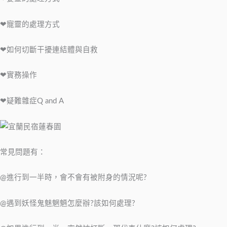
❤寵靈的處理方式
❤如何切斷干擾連結體與自救
❤實務操作
❤疑難雜症Q and A
常見問題有：
@進行到一半時，會不會有被附身的情況呢?
@遇到妖怪鬼魅魍魎怎麼辦?該如何處理?