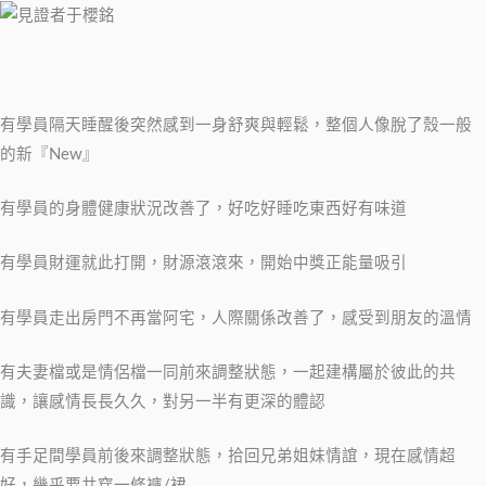
有學員隔天睡醒後突然感到一身舒爽與輕鬆，整個人像脫了殼一般
的新『New』
有學員的身體健康狀況改善了，好吃好睡吃東西好有味道
有學員財運就此打開，財源滾滾來，開始中獎正能量吸引
有學員走出房門不再當阿宅，人際關係改善了，感受到朋友的溫情
有夫妻檔或是情侶檔一同前來調整狀態，一起建構屬於彼此的共
識，讓感情長長久久，對另一半有更深的體認
有手足間學員前後來調整狀態，拾回兄弟姐妹情誼，現在感情超
好，幾乎要共穿一條褲/裙