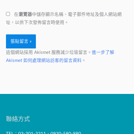
地
網
址
在
瀏覽器
中儲存顯示名稱、電子郵件地址及個人網站網
址
*
址，以供下次發佈留言時使用。
這個網站採用 Akismet 服務減少垃圾留言。
進一步了解
Akismet 如何處理網站訪客的留言資料
。
聯絡方式
TEL：03-301-3211、0930-580-980