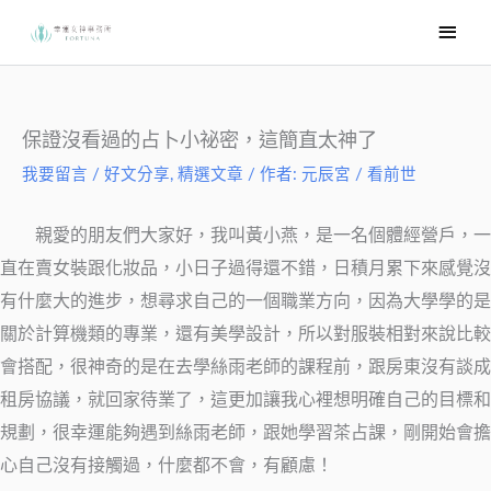
跳
主
至
要
主
選
要
內
單
保證沒看過的占卜小祕密，這簡直太神了
容
我要留言
/
好文分享
,
精選文章
/ 作者:
元辰宮 / 看前世
親愛的朋友們大家好，我叫黃小燕，是一名個體經營戶，一
直在賣女裝跟化妝品，小日子過得還不錯，日積月累下來感覺沒
有什麼大的進步，想尋求自己的一個職業方向，因為大學學的是
關於計算機類的專業，還有美學設計，所以對服裝相對來說比較
會搭配，很神奇的是在去學絲雨老師的課程前，跟房東沒有談成
租房協議，就回家待業了，這更加讓我心裡想明確自己的目標和
規劃，很幸運能夠遇到絲雨老師，跟她學習茶占課，剛開始會擔
心自己沒有接觸過，什麼都不會，有顧慮！