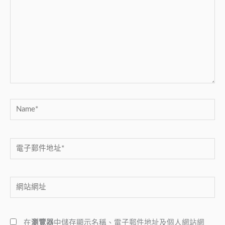
裡
輸
入
內
容...
Name*
電
子
郵
網
件
站
地
網
址
在
瀏覽器
中儲存顯示名稱、電子郵件地址及個人網站網
址