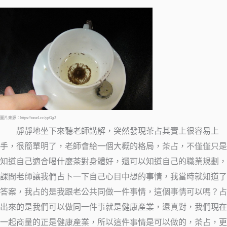
圖片來源：https://reurl.cc/ypGg2
靜靜地坐下來聽老師講解，突然發現茶占其實上很容易上
手，很簡單明了，老師會給一個大概的格局，茶占，不僅僅只是
知道自己適合喝什麼茶對身體好，還可以知道自己的職業規劃，
課間老師讓我們占卜一下自己心目中想的事情，我當時就知道了
答案，我占的是我跟老公共同做一件事情，這個事情可以嗎？占
出來的是我們可以做同一件事就是健康產業，還真對，我們現在
一起商量的正是健康產業，所以這件事情是可以做的，茶占，更