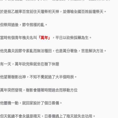
於是祖乙親率百官前往天壇祭祀天神，並傳喻全國百姓設壇祭天。
但祭拜過後，節令照樣的亂。
當時有個青年樵夫名叫
「萬年」
，平日以砍柴採藥為生。
他見農夫因節令紊亂而無法種田，也是萬分著急，苦思解決方法。
有一天，萬年砍完柴就坐在樹下休憩
他望著樹影出神，不知不覺就過了大半個時辰。
萬年突然發現，樹影會隨著時間過去而移動方位
他靈機一動，就回家設計了個日晷儀。
但天氣總不會永遠是晴天，日晷儀遇上了陰天就失去功用。