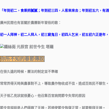
「年到初二，食乘把膩膩；年到初三四，人客來來去；年到初五六，有酒
廣州民間也有首關於農曆新年習俗的歌：
初一人拜神，初二人拜人，初三窮鬼日，初四人乞米，初五初六正是年，
你所不知的春節傳說
在很久遠的時候，曆法的制定並不準確
常常弄得天時與農事對不上，導致農作物收成不佳，造成百姓民不聊生。
天子祖乙見狀就很憂心，他召集百官詢問節令失常的原因
節令官卻說是人們得罪了天神，若想使節令恢復正常，就要祭拜天神。