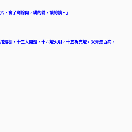
六，食了剩餘肉，耕的耕，讀的讀。」
搭燈棚，十三人開燈，十四燈火明，十五祈完燈，采青走百病。