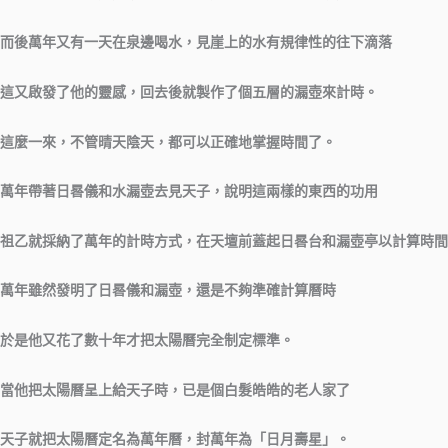
而後萬年又有一天在泉邊喝水，見崖上的水有規律性的往下滴落
這又啟發了他的靈感，回去後就製作了個五層的漏壺來計時。
這麼一來，不管晴天陰天，都可以正確地掌握時間了。
萬年帶著日晷儀和水漏壺去見天子，說明這兩樣的東西的功用
祖乙就採納了萬年的計時方式，在天壇前蓋起日晷台和漏壺亭以計算時間
萬年雖然發明了日晷儀和漏壺，還是不夠準確計算曆時
於是他又花了數十年才把太陽曆完全制定標準。
當他把太陽曆呈上給天子時，已是個白髮皓皓的老人家了
天子就把太陽曆定名為萬年曆，封萬年為「日月壽星」。