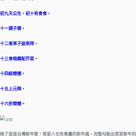
初九天公生，初十有食食，
十一請子婿，
十二查某子返來拜，
十三食暗糜配芥菜，
十四結燈棚，
十五上元暝，
十六折燈棚。
除了這首台灣新年歌，客家人也有專屬的新年謠，完整勾勒出客家新年的