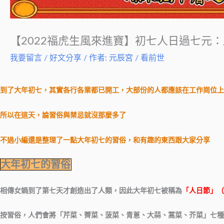
【2022福虎生風來進寶】初七人日過七元：
我要留言
/
好文分享
/ 作者:
元辰宮 / 看前世
到了大年初七，其實各行各業都已開工，大部份的人都應該在工作崗位上
所以在這天，論習俗與禁忌就沒那麼多了
不過小編還是整理了一點大年初七的習俗，和有趣的東西跟大家分享
大年初七的習俗
相傳女媧到了第七天才創造出了人類，因此大年初七被稱為
「人日節」（
按習俗，人們會將「芹菜、薺菜、菠菜、青蔥、大蒜、蒿菜、芥菜」七種