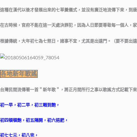
這種在漢代以後才發展出來的七草羹儀式，並沒有廣泛地流傳下來，到唐
在古時候，官府不能在這一天處決罪犯，因為人日節要尊敬每一個人，家
根據傳統，大年初七為七煞日，諸事不宜，尤其是出遠門。（要不要出遠
各地新年歌謠
台灣民間流傳著一首＂新年歌＂，將正月間所行之事以歌謠方式記載下來
初一早，初二早，初三睏到飽，
初四頓頓飽，初五隔開，初六挹肥，
初七七元，初八完，