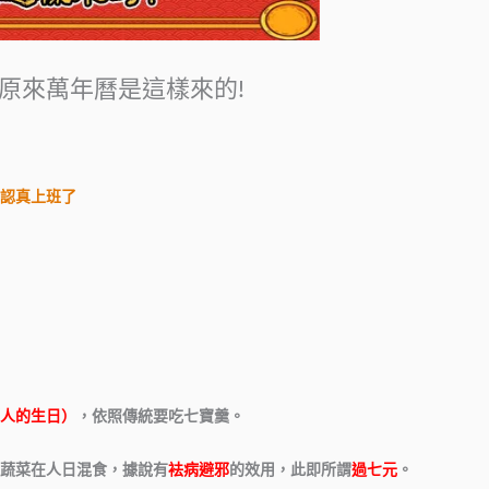
原來萬年曆是這樣來的!
認真上班了
人的生日）
，依照傳統要吃七寶羹。
蔬菜在人日混食，據說有
袪病避邪
的效用，此即所謂
過七元
。