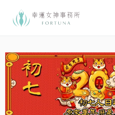
跳
至
主
要
內
容