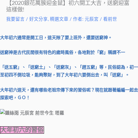
【2020銀花萬簇迎金鼠】初六開工大吉，送窮迎富
這樣做!
我要留言
/
好文分享
,
精選文章
/ 作者:
元辰宮 / 看前世
大年初六通常是開工日，這天除了要上班外，還要送窮神。
送窮神是古代民間很有特色的歲時風俗，各地對於「窮」稱謂不一
「送五窮」、「送窮土」、「送窮灰」、「趕五窮」等，民俗認為，初一
至初四不倒垃圾，能夠聚財，到了大年初六要倒出去，叫「送窮」。
大年初六這天，還有哪些老祖宗傳下來的習俗呢？現在就跟著編編一起去
探索吧，ＧＯ！
大年初六的習俗