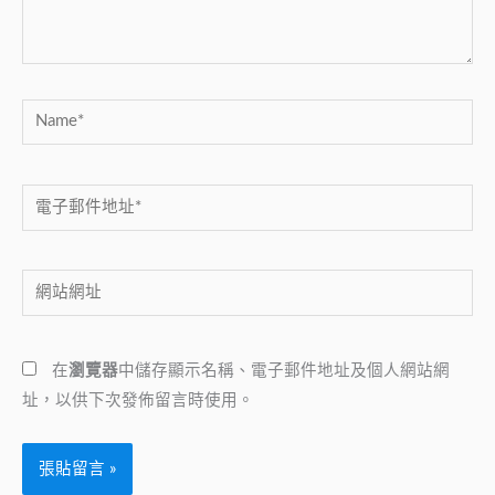
容...
Name*
電
子
郵
網
件
站
地
網
址
在
瀏覽器
中儲存顯示名稱、電子郵件地址及個人網站網
址
*
址，以供下次發佈留言時使用。