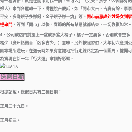
有一種習俗，就是在開市前找一個「全可人」（丈夫、孩子、公婆都有的
婦人）來到各屋轉一下，嘴裡說吉慶話，如「開市大吉、吉慶有餘、事事
平安，多賺銀子多賺錢，金子銀子賺一炕」等。
開市前忌諱外姓婦女到家
裡串門
，等到「開市」以後，春節的所有禁忌就都結束，一切恢復如常。
4、公司或店門前擺上一盆或多盆大橘子，橘子一定要多，否則就會空多
橘少（廣州話諧音「凶多吉少」）意味。
另外按照習俗，大年初六應到公
園等場所遊玩，在遊玩時如果有意識地把行走線路定為一個圓周，據聞可
為實現在新一年「行大運」拿個好彩頭。
送窮日期
根據記載，送窮日共有三種日期：
正月二十九日。
正月初三。