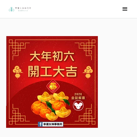
跳
主
至
要
主
選
要
內
單
容