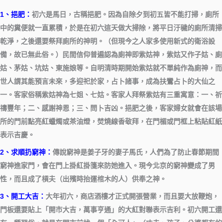
1、挹肥：
初六是馬日，古稱挹肥。因為自除夕到初五皆不能打掃，廁所
中的糞便就一直累積，於是在初六這天做大掃除，將平日汙穢的廁所清掃
乾淨，之後還要祭拜廁所的神明。（但現今之人家多使用新式的衛浴設
備，故已無此俗。）
民間信仰普遍認為廁神即紫姑神，紫姑又作子姑、廁
姑、茅姑、坑姑、東施娘等。自明清時期開始紫姑就不單純作為廁神，而
世人謂其能預言未來，多迎祀於家，占卜諸事，成為扶鸞占卜的大仙之
一。客家俗稱紫姑神為七姐、七姑。
客家人拜祭紫姑有三重寓意：一、祈
禱豐年；二、感謝神恩；三、問卜吉凶。挹肥之後，客家婦女就會在該場
所的門前點亮紅蠟燭或茶油燈，焚燒線香敬拜，在門楣或門框上粘貼紅紙
表示吉慶。
2、求順扔窮神：
傳說窮神是姜子牙的妻子馬氏，人們為了防止春節期間
窮神進家門，會在門上掛紅掛箋來防她進入。
現今北京的窮神變成了男
性，而且成了槓夫（出殯時抬運棺木的人）供奉之神。
3、開工大吉：
大年初六，商店酒樓才正式開張營業，而且要大放鞭炮，
門板還要貼上「開市大吉，萬事亨通」的大紅對聯表示吉利。
初六開工還